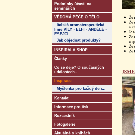
Podmínky účasti na
seminářích
Že 
VĚDOMÁ PÉČE O TĚLO
Že 
Italská aromaterapeutická
a c
linie VÍLY - ELFI - ANDĚLÉ -
Je 
ESEJCI
Že 
Jak objednat produkty?
a s
Že 
INSPIRALA SHOP
Že 
Články
Co se děje? O současných
JSME
událostech..
Inspirace
Myšlenka pro každý den...
Kontakt
Informace pro tisk
Rozcestník
Fotogalerie
Aktuálně o knihách