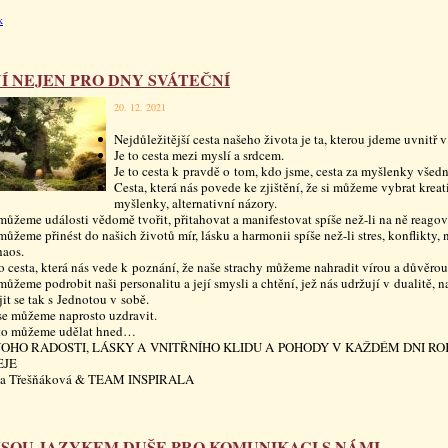
k
Í NEJEN PRO DNY SVÁTEČNÍ
20. 12. 2021
Nejdůležitější cesta našeho života je ta, kterou jdeme uvnitř v
Je to cesta mezi myslí a srdcem.
Je to cesta k pravdě o tom, kdo jsme, cesta za myšlenky všed
Cesta, která nás povede ke zjištění, že si můžeme vybrat kreat
myšlenky, alternativní názory.
můžeme události vědomě tvořit, přitahovat a manifestovat spíše než-li na ně reagov
můžeme přinést do našich životů mír, lásku a harmonii spíše než-li stres, konflikty, 
haos.
to cesta, která nás vede k poznání, že naše strachy můžeme nahradit vírou a důvěrou
můžeme podrobit naši personalitu a její smysli a chtění, jež nás udržují v dualitě, na
jit se tak s Jednotou v sobě.
se můžeme naprosto uzdravit.
to můžeme udělat hned…
OHO RADOSTI, LÁSKY A VNITŘNÍHO KLIDU A POHODY V KAŽDÉM DNI RO
EJE
ka Třešňáková & TEAM INSPIRALA
JSOU JAZYKEM DUŠE PRO KOMUNIKACI S NÁMI..