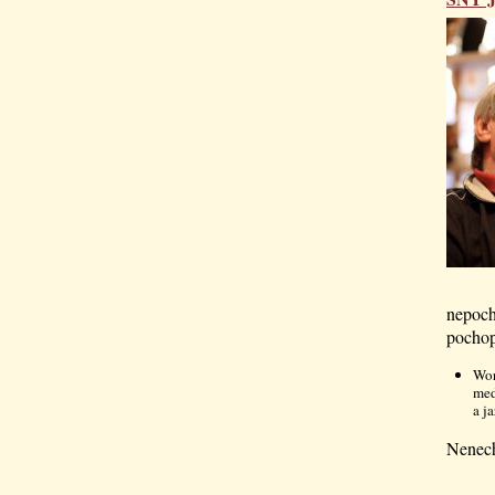
nepoch
pochop
Wo
med
a j
Nenecht