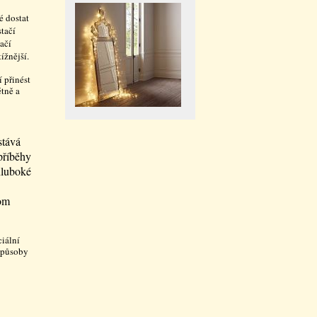
é dostat
tačí
ačí
ížnější.
 přinést
étně a
stává
příběhy
 hluboké
hom
ciální
 způsoby