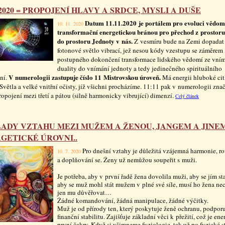
1.2020 = PROPOJENÍ HLAVY A SRDCE, MYSLI A DUŠE
Datum 11.11.2020 je portálem pro evoluci vědom
10. 11. 2020
transformační energetickou bránou pro přechod z prostoru
do prostoru Jednoty v nás.
Z vesmíru bude na Zemi dopadat
fotonové světlo vibrací, jež nesou kódy vzestupu se záměrem
postupného dokončení transformace lidského vědomí ze vní
duality do vnímání jednoty a tedy jedinečného spirituálního
V numerologii zastupuje číslo 11 Mistrovskou úroveň.
ní.
Má energii hluboké citl
Světla a velké vnitřní očisty, jíž všichni procházíme. 11:11 pak v numerologii znač
ropojení mezi třetí a pátou (silně harmonicky vibrující) dimenzí.
Celý článek
ADY VZTAHU MEZI MUŽEM A ŽENOU, JANGEM A JINEM
GETICKÉ ÚROVNI..
Pro dnešní vztahy je důležitá vzájemná harmonie, 
10. 7. 2020
a doplňování se. Ženy už nemůžou soupeřit s muži.
Je potřeba, aby v první řadě žena dovolila muži, aby se jím s
aby se muž mohl stát mužem v plné své síle, musí ho žena nec
jen mu důvěřovat…
Žádné komandování, žádná manipulace, žádné výčitky.
Muž je od přírody ten, který poskytuje ženě ochranu, podporu,
finanční stabilitu. Zajišťuje základní věci k přežití, což je ene
první čakry. Když si všimneme fyziologie, tak už po fyzické s