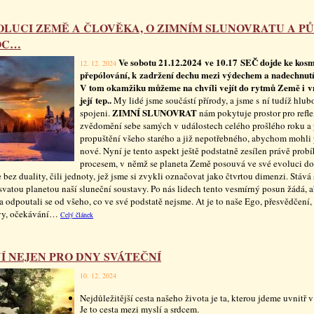
OLUCI ZEMĚ A ČLOVĚKA, O ZIMNÍM SLUNOVRATU A P
OC…
Ve sobotu 21.12.2024 ve 10.17 SEČ dojde ke ko
12. 12. 2024
přepólování, k zadržení dechu mezi výdechem a nadechnut
V tom okamžiku můžeme na chvíli vejít do rytmů Země i 
její tep..
My lidé jsme součástí přírody, a jsme s ní tudíž hlub
ZIMNÍ SLUNOVRAT
spojeni.
nám pokytuje prostor pro refle
zvědomění sebe samých v událostech celého prošlého roku a 
propuštění všeho starého a již nepotřebného, abychom mohli
nové. Nyní je tento aspekt ještě podstatně zesílen právě prob
procesem, v němž se planeta Země posouvá ve své evoluci do
bez duality, čili jednoty, jež jsme si zvykli označovat jako čtvrtou dimenzi. Stává 
 svatou planetou naší sluneční soustavy. Po nás lidech tento vesmírný posun žádá,
 a odpoutali se od všeho, co ve své podstatě nejsme. At je to naše Ego, přesvědčení,
vy, očekávání…
Celý článek
Í NEJEN PRO DNY SVÁTEČNÍ
10. 12. 2024
Nejdůležitější cesta našeho života je ta, kterou jdeme uvnitř v
Je to cesta mezi myslí a srdcem.