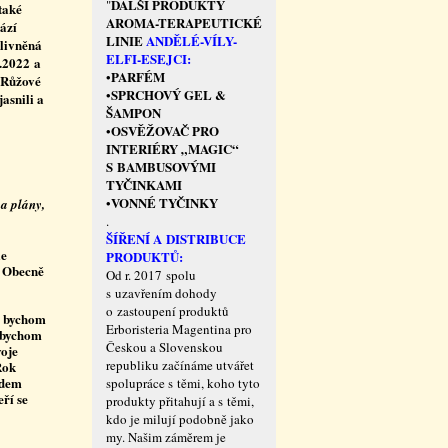
DALŠÍ PRODUKTY
"
také
AROMA-TERAPEUTICKÉ
ází
LINIE
ANDĚLÉ-VÍLY-
vlivněná
ELFI-ESEJCI:
.2022 a
PARFÉM
•
. Růžové
SPRCHOVÝ GEL &
•
jasnili a
ŠAMPON
OSVĚŽOVAČ PRO
•
INTERIÉRY „MAGIC“
S BAMBUSOVÝMI
TYČINKAMI
VONNÉ TYČINKY
•
 a plány,
.
ŠÍŘENÍ A DISTRIBUCE
le
PRODUKTŮ:
2 Obecně
Od r. 2017 spolu
s uzavřením dohody
o zastoupení produktů
a bychom
Erboristeria Magentina pro
 abychom
Českou a Slovenskou
voje
republiku začínáme utvářet
Rok
ádem
spolupráce s těmi, koho tyto
ří se
produkty přitahují a s těmi,
kdo je milují podobně jako
my. Našim záměrem je