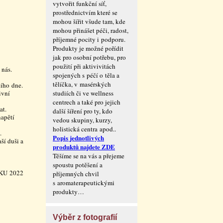
vytvořit funkční síť,
prostřednictvím které se
mohou šířit všude tam, kde
mohou přinášet péči, radost,
příjemné pocity i podporu.
Produkty je možné pořídit
jak pro osobní potřebu, pro
použití při aktivivitách
 nás.
spojených s péčí o těla a
tělíčka, v masérských
ního dne.
ivní
studiích či ve wellness
centrech a také pro jejich
at.
další šíření pro ty, kdo
napětí
vedou skupiny, kurzy,
holistická centra apod..
.
Popis jednotlivých
ší duši a
produktů najdete ZDE
Těšíme se na vás a přejeme
spoustu potěšení a
KU 2022
příjemných chvil
s aromaterape­utickými
produkty…
Výběr z fotografií