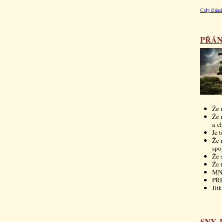
Celý článe
PŘÁN
Že 
Že 
a c
Je 
Že 
spo
Že 
Že 
MN
PŘ
Jit
SNY 