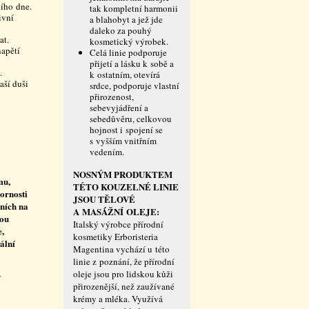
ního dne.
tak kompletní harmonii
ivní
a blahobyt a jež jde
daleko za pouhý
at.
kosmetický výrobek.
napětí
Celá linie podporuje
přijetí a lásku k sobě a
.
k ostatním, otevírá
aší duši
srdce, podporuje vlastní
přirozenost,
sebevyjádření a
sebedůvěru, celkovou
hojnost i spojení se
s vyšším vnitřním
vedením.
NOSNÝM PRODUKTEM
mu,
TÉTO KOUZELNÉ LINIE
ornosti
JSOU TĚLOVÉ
vních na
A MASÁŽNÍ OLEJE:
rou
Italský výrobce přírodní
e,
kosmetiky Erboristeria
ální
Magentina vychází u této
linie z poznání, že přírodní
oleje jsou pro lidskou kůži
í
přirozenější, než zaužívané
krémy a mléka. Využívá