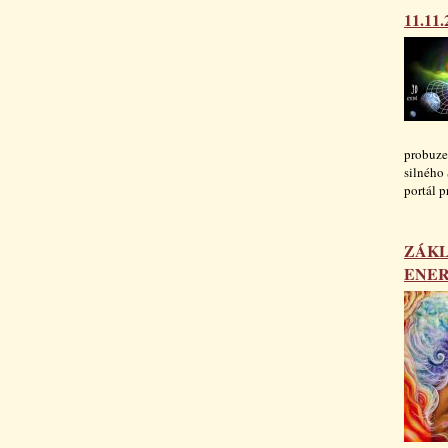
11.1
probuze
silného 
portál p
ZÁKL
ENER