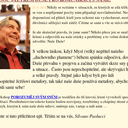
Někdy se ocitáme v situacích, ze kterých se zdá těžk
21. 6. 2021
se ven a nepříjemné pocity nám připadají nezvládnutelné. Nes
doporučení od přátel, kteří jsou ochotni nás vyslechnout, nest
důvěrníci sdílející naši zátěž. Cítíme se sami a vše se stává obt
Je ale skutečně pravda, že jsme sami? Někdo přece jen se snaží
řešení a odpovědi na naše otázky a problémy a to velmi diskr
zdvořile: Naše Duše!
S velkou láskou, když Mysl (velký nepřítel našeho
„duchovního plamene“) během spánku odpočívá, do
Duše převahu v projevu a začíná vytvářet skrze sny 
a situace.. Často jsou nepochopitelné, ale skrývající
a velké pravdy. Stejně jako kdysi byli pro lidi
opitelné Ježíšovi metafory, tak také naše duše používá metafory, abyc
ili sami sebe!
POROZUMĚJ SVÝM SNŮM
rkshop
je rozdělen do tří úrovní, které vyvrcholí spe
itací. Prostřednictvím tohoto kurzu budou rozvíjeny, rozebírány a chápány různé
azyk, kterým k nám naše duše mluví, směruje nás, varuje a radí nám …
e si tuto příležitost ujít. Těším se na vás,
Silvano Paolucci