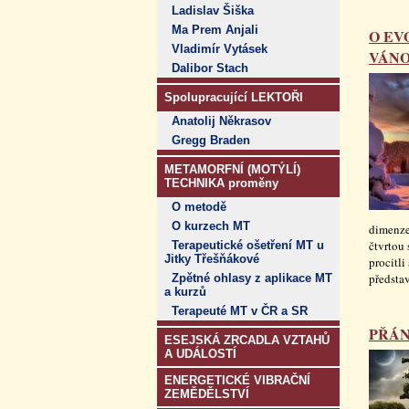
Ladislav Šiška
Ma Prem Anjali
O EV
Vladimír Vytásek
VÁN
Dalibor Stach
Spolupracující LEKTOŘI
Anatolij Někrasov
Gregg Braden
METAMORFNÍ (MOTÝLÍ)
TECHNIKA proměny
O metodě
O kurzech MT
dimenze 
čtvrtou
Terapeutické ošetření MT u
Jitky Třešňákové
procitli
předsta
Zpětné ohlasy z aplikace MT
a kurzů
Terapeuté MT v ČR a SR
PŘÁN
ESEJSKÁ ZRCADLA VZTAHŮ
A UDÁLOSTÍ
ENERGETICKÉ VIBRAČNÍ
ZEMĚDĚLSTVÍ