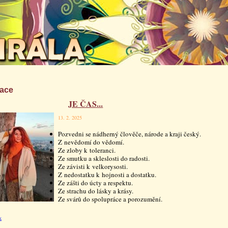
race
JE ČAS...
13. 2. 2025
Pozvedni se nádherný člověče, národe a kraji český.
Z nevědomí do vědomí.
Ze zloby k toleranci.
Ze smutku a skleslosti do radosti.
Ze závisti k velkorysosti.
Z nedostatku k hojnosti a dostatku.
Ze zášti do úcty a respektu.
Ze strachu do lásky a krásy.
Ze svárů do spolupráce a porozumění.
k