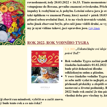
rovnodenností, tedy 20.03.2022 v 16­.33. Tímto momentem 
vstupujeme do Berana, prvního znamení zvěrokruhu. Přich
impulzy k rozhýbání se, k pohybu.
Letošní oslava jara je o
také úplňkem ve znamení Panny, který nastal v pátek 18.03
přinesl sebou uvolnění iluzí. A to na všech úrovních vztahů
nebo jinak zbarvené brýle, přes něž jsme viděli druhé, se vy
my je nyní vidíme takové, jací opravdou jsou.
Celý článek
ROK 2022, ROK VODNÍHO TYGRA
„Uskutečňujte své ideje
2. 2. 2022
právě Teď.“
Rok vodního Tygra začíná pod
čínského kalendáře 01.02.202
bude přát dokončení dlouho
odkládaným snům a plánům.
V roce čínského vodního Tygr
ze sebe měli vydat to nejlepší,
překonali překážky a zlepšili s
nastavení a životní podmínky. 
2022 bude rok změn! Je tím p
vhodná doba pro všechny ty, kte
ějí zbavit ran minulosti, vyléčit se a začít znovu.
ý bude tento rok a co nás čeká?