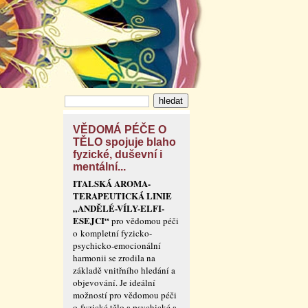
VĚDOMÁ PÉČE O
TĚLO spojuje blaho
fyzické, duševní i
mentální...
ITALSKÁ AROMA-
TERAPEUTICKÁ LINIE
„ANDĚLÉ-VÍLY-ELFI-
ESEJCI“
pro vědomou péči
o kompletní fyzicko-
psychicko-emocionální
harmonii se zrodila na
základě vnitřního hledání a
objevování. Je ideální
možností pro vědomou péči
o fyzické tělo a psychické a