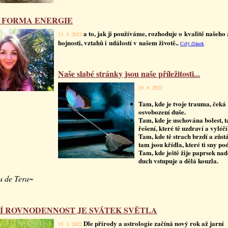
 FORMA ENERGIE
a to, jak ji používáme, rozhoduje o kvalitě našeho 
13. 3. 2023
hojnosti, vztahů i událostí v našem životě..
Celý článek
Naše slabé stránky jsou naše příležitosti...
19. 9. 2022
Tam, kde je tvoje trauma, čeká
osvobození duše.
Tam, kde je uschována bolest, t
řešení, které tě uzdraví a vyléčí
Tam, kde tě strach brzdí a zůstá
tam jsou křídla, které ti sny po
Tam, kde ještě žije paprsek nad
duch vstupuje a dělá kouzla.
 de Tera~
Í ROVNODENNOST JE SVÁTEK SVĚTLA
Dle přírody a astrologie začíná nový rok až jarní
15. 3. 2022