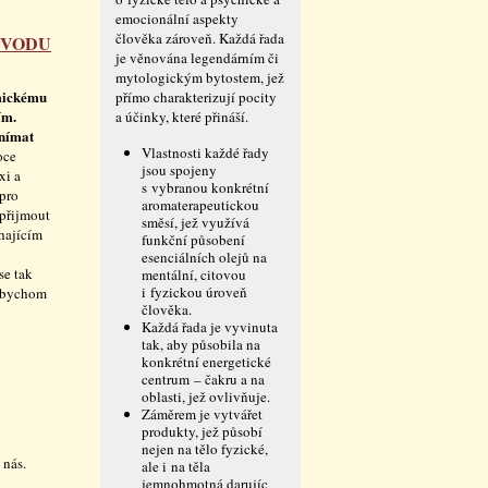
emocionální aspekty
člověka zároveň. Každá řada
ŮVODU
je věnována legendárním či
mytologickým bytostem, jež
smickému
přímo charakterizují pocity
ím.
a účinky, které přináší.
vnímat
Vlastnosti každé řady
oce
jsou spojeny
xi a
s vybranou konkrétní
pro
aromaterapeutickou
 přijmout
směsí, jež využívá
íhajícím
funkční působení
esenciálních olejů na
se tak
mentální, citovou
i fyzickou úroveň
 abychom
člověka.
Každá řada je vyvinuta
tak, aby působila na
konkrétní energetické
centrum – čakru a na
oblasti, jež ovlivňuje.
Záměrem je vytvářet
produkty, jež působí
nejen na tělo fyzické,
 nás.
ale i na těla
jemnohmotná darujíc