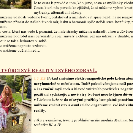
Je to cesta k pravdě o tom, kdo jsme, cesta za myšlenky všed
Cesta, která nás povede ke zjištění, že si můžeme vybrat kreat
myšlenky, alternativní názory.
můžeme události vědomě tvořit, přitahovat a manifestovat spíše než-li na ně reagov
můžeme přinést do našich životů mír, lásku a harmonii spíše než-li stres, konflikty, 
haos.
to cesta, která nás vede k poznání, že naše strachy můžeme nahradit vírou a důvěrou
můžeme podrobit naši personalitu a její smysly a chtění, jež nás udržují v dualitě, n
pojit se tak s Jednotou v sobě.
se můžeme naprosto uzdravit.
to můžeme udělat hned…
 TVŮRCI SVÉ REALITY I SVÉHO ZDRAVÍ..
Pokud změníme elektromagnetické pole kolem ato
6. 5. 2024
nevyhnutelně se mění atom. Tudíž pokud věnujeme naši poz
a čas změně myšlenek a hlavně vnitřních prožitků z negati
pozitivní vycházejíc z nové víry tvořené neochvějnou důvě
v Lásku tak, že se do ní svými prožitky kompletně ponořím
můžeme změnit stav a osud celého organismu i své individu
reality.
Jitka Třešňáková, téma z prohlubovacího modulu Metamorfn
technika III. a IV.