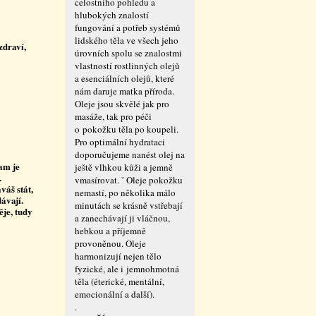
celostního pohledu a
hlubokých znalostí
fungování a potřeb systémů
lidského těla ve všech jeho
zdraví,
úrovních spolu se znalostmi
vlastností rostlinných olejů
a esenciálních olejů, které
nám daruje matka příroda.
Oleje jsou skvělé jak pro
masáže, tak pro péči
o pokožku těla po koupeli.
Pro optimální hydrataci
doporučujeme nanést olej na
am je
ještě vlhkou kůži a jemně
.
vmasírovat. ˇ Oleje pokožku
váš stát,
nemastí, po několika málo
dávají.
minutách se krásně vstřebají
ěje, tudy
a zanechávají ji vláčnou,
hebkou a příjemně
provoněnou. Oleje
harmonizují nejen tělo
fyzické, ale i jemnohmotná
těla (éterické, mentální,
emocionální a další).
.