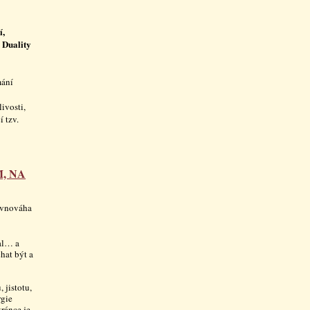
í,
 Duality
mání
ivosti,
í tzv.
, NA
rovnováha
tal… a
hat být a
 jistotu,
rgie
tránce je