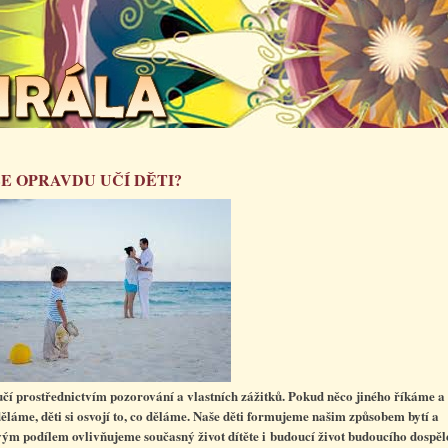
SE OPRAVDU UČÍ DĚTI?
 učí prostřednictvím pozorování a vlastních zážitků. Pokud něco jiného říkáme a
děláme, děti si osvojí to, co děláme. Naše děti formujeme našim způsobem bytí a
vým podílem ovlivňujeme současný život dítěte i budoucí život budoucího dospě