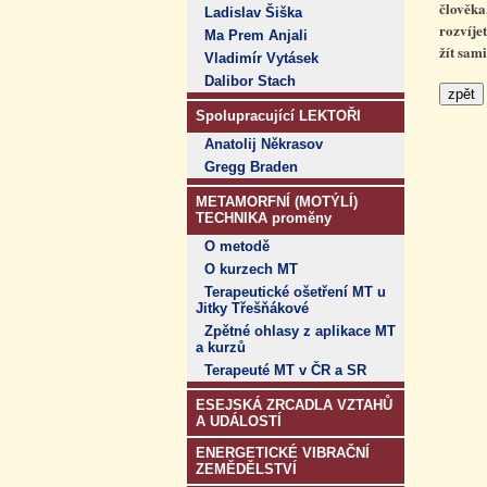
člověka
Ladislav Šiška
rozvíje
Ma Prem Anjali
žít sam
Vladimír Vytásek
Dalibor Stach
Spolupracující LEKTOŘI
Anatolij Někrasov
Gregg Braden
METAMORFNÍ (MOTÝLÍ)
TECHNIKA proměny
O metodě
O kurzech MT
Terapeutické ošetření MT u
Jitky Třešňákové
Zpětné ohlasy z aplikace MT
a kurzů
Terapeuté MT v ČR a SR
ESEJSKÁ ZRCADLA VZTAHŮ
A UDÁLOSTÍ
ENERGETICKÉ VIBRAČNÍ
ZEMĚDĚLSTVÍ