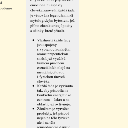
st
emocionální aspekty
e budeme
člověka zároveň. Každá řada
je věnována legendárním či
mytologickým bytostem, jež
přímo charakterizují pocity
a účinky, které přináší.
Vlastnosti každé řady
jsou spojeny
s vybranou konkrétní
aromaterapeutickou
směsí, jež využívá
funkční působení
esenciálních olejů na
mentální, citovou
i fyzickou úroveň
člověka.
Každá řada je vyvinuta
tak, aby působila na
konkrétní energetické
centrum – čakru a na
oblasti, jež ovlivňuje.
Záměrem je vytvářet
produkty, jež působí
nejen na tělo fyzické,
ale i na těla
jemnohmotná darujíc