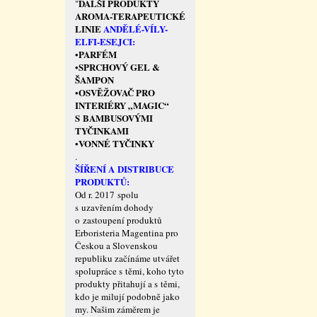
DALŠÍ PRODUKTY
"
AROMA-TERAPEUTICKÉ
LINIE
ANDĚLÉ-VÍLY-
ELFI-ESEJCI:
PARFÉM
•
SPRCHOVÝ GEL &
•
ŠAMPON
OSVĚŽOVAČ PRO
•
INTERIÉRY „MAGIC“
S BAMBUSOVÝMI
TYČINKAMI
VONNÉ TYČINKY
•
.
ŠÍŘENÍ A DISTRIBUCE
PRODUKTŮ:
Od r. 2017 spolu
s uzavřením dohody
o zastoupení produktů
Erboristeria Magentina pro
Českou a Slovenskou
republiku začínáme utvářet
spolupráce s těmi, koho tyto
produkty přitahují a s těmi,
kdo je milují podobně jako
my. Našim záměrem je