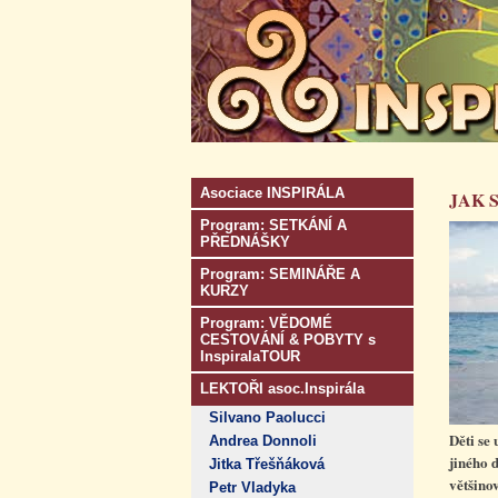
Asociace INSPIRÁLA
JAK 
Program: SETKÁNÍ A
PŘEDNÁŠKY
Program: SEMINÁŘE A
KURZY
Program: VĚDOMÉ
CESTOVÁNÍ & POBYTY s
InspiralaTOUR
LEKTOŘI asoc.Inspirála
Silvano Paolucci
Děti se
Andrea Donnoli
jiného 
Jitka Třešňáková
většino
Petr Vladyka