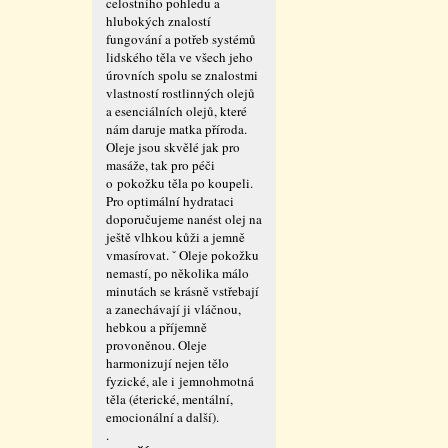
celostního pohledu a
hlubokých znalostí
fungování a potřeb systémů
lidského těla ve všech jeho
úrovních spolu se znalostmi
vlastností rostlinných olejů
a esenciálních olejů, které
nám daruje matka příroda.
Oleje jsou skvělé jak pro
masáže, tak pro péči
o pokožku těla po koupeli.
Pro optimální hydrataci
doporučujeme nanést olej na
ještě vlhkou kůži a jemně
vmasírovat. ˇ Oleje pokožku
nemastí, po několika málo
minutách se krásně vstřebají
a zanechávají ji vláčnou,
hebkou a příjemně
provoněnou. Oleje
harmonizují nejen tělo
fyzické, ale i jemnohmotná
těla (éterické, mentální,
emocionální a další).
.