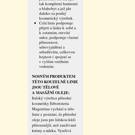
tak kompletní harmonii
a blahobyt a jež jde
daleko za pouhý
kosmetický výrobek.
Celá linie podporuje
přijetí a lásku k sobě a
k ostatním, otevírá
srdce, podporuje vlastní
přirozenost,
sebevyjádření a
sebedůvěru, celkovou
hojnost i spojení se
s vyšším vnitřním
vedením.
NOSNÝM PRODUKTEM
TÉTO KOUZELNÉ LINIE
JSOU TĚLOVÉ
A MASÁŽNÍ OLEJE:
Italský výrobce přírodní
kosmetiky Erboristeria
Magentina vychází u této
linie z poznání, že přírodní
oleje jsou pro lidskou kůži
přirozenější, než zaužívané
krémy a mléka. Využívá