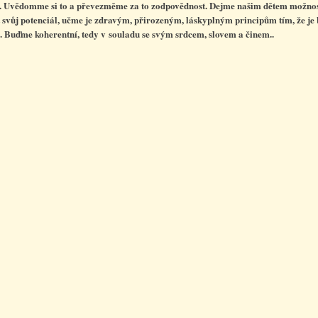
. Uvědomme si to a převezměme za to zodpovědnost. Dejme našim dětem možno
t svůj potenciál, učme je zdravým, přirozeným, láskyplným principům tím, že j
i. Buďme koherentní, tedy v souladu se svým srdcem, slovem a činem..