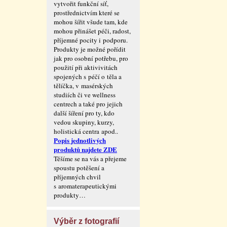
vytvořit funkční síť,
prostřednictvím které se
mohou šířit všude tam, kde
mohou přinášet péči, radost,
příjemné pocity i podporu.
Produkty je možné pořídit
jak pro osobní potřebu, pro
použití při aktivivitách
spojených s péčí o těla a
tělíčka, v masérských
studiích či ve wellness
centrech a také pro jejich
další šíření pro ty, kdo
vedou skupiny, kurzy,
holistická centra apod..
Popis jednotlivých
produktů najdete ZDE
Těšíme se na vás a přejeme
spoustu potěšení a
příjemných chvil
s aromaterape­utickými
produkty…
Výběr z fotografií