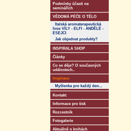
Podmínky účasti na
seminářích
VĚDOMÁ PÉČE O TĚLO
Italská aromaterapeutická
linie VÍLY - ELFI - ANDĚLÉ -
ESEJCI
Jak objednat produkty?
INSPIRALA SHOP
Články
Co se děje? O současných
událostech..
Inspirace
Myšlenka pro každý den...
Kontakt
Informace pro tisk
Rozcestník
Fotogalerie
Aktuálně o knihách