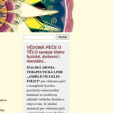
VĚDOMÁ PÉČE O
TĚLO spojuje blaho
fyzické, duševní i
mentální...
ITALSKÁ AROMA-
TERAPEUTICKÁ LINIE
„ANDĚLÉ-VÍLY-ELFI-
ESEJCI“
pro vědomou péči
o kompletní fyzicko-
psychicko-emocionální
harmonii se zrodila na
základě vnitřního hledání a
 něco
objevování. Je ideální
možností pro vědomou péči
lého
o fyzické tělo a psychické a