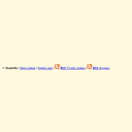
©
Inspirála
|
Mapa stránek
|
Napište nám
|
RSS
Úvodní stránka
|
RSS
Inspirace