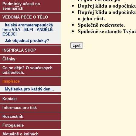
Podmínky účasti na
Dopřej klidu a odpočinku
seminářích
Dopřej klidu a odpočinku
o jeho růst.
VĚDOMÁ PÉČE O TĚLO
Společnĕ rozkvetete.
Italská aromaterapeutická
Společnĕ se stanete Tvý
linie VÍLY - ELFI - ANDĚLÉ -
ESEJCI
Jak objednat produkty?
INSPIRALA SHOP
Články
Co se děje? O současných
událostech..
Inspirace
Myšlenka pro každý den...
Kontakt
Informace pro tisk
Rozcestník
Fotogalerie
Aktuálně o knihách