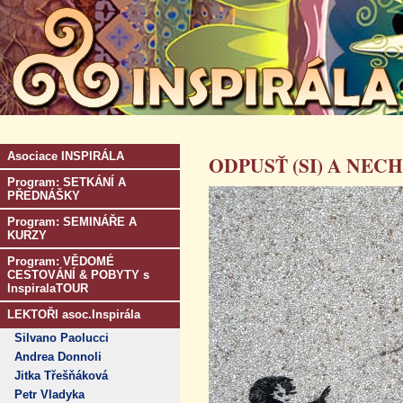
Asociace INSPIRÁLA
ODPUSŤ (SI) A NECHE
Program: SETKÁNÍ A
PŘEDNÁŠKY
Program: SEMINÁŘE A
KURZY
Program: VĚDOMÉ
CESTOVÁNÍ & POBYTY s
InspiralaTOUR
LEKTOŘI asoc.Inspirála
Silvano Paolucci
Andrea Donnoli
Jitka Třešňáková
Petr Vladyka