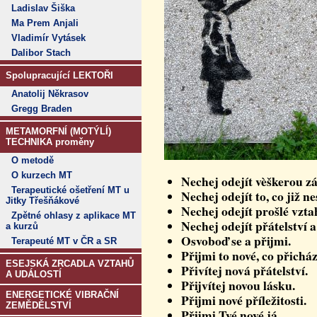
Ladislav Šiška
Ma Prem Anjali
Vladimír Vytásek
Dalibor Stach
Spolupracující LEKTOŘI
Anatolij Někrasov
Gregg Braden
METAMORFNÍ (MOTÝLÍ)
TECHNIKA proměny
O metodě
O kurzech MT
Nechej odejít vèškerou zá
Terapeutické ošetření MT u
Nechej odejít to, co již n
Jitky Třešňákové
Nechej odejít prošlé vzta
Zpětné ohlasy z aplikace MT
Nechej odejít přátelství a
a kurzů
Osvoboď se a přijmi.
Terapeuté MT v ČR a SR
Přijmi to nové, co přicház
ESEJSKÁ ZRCADLA VZTAHŮ
Přivítej nová přátelství.
A UDÁLOSTÍ
Přijvítej novou lásku.
ENERGETICKÉ VIBRAČNÍ
Přijmi nové příležitosti.
ZEMĚDĚLSTVÍ
Přijmi Tvé nové já.