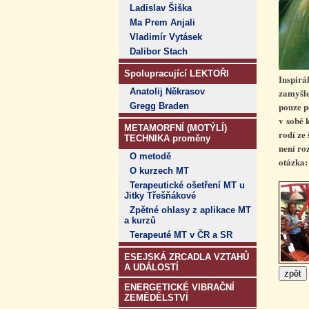
Ladislav Šiška
Ma Prem Anjali
Vladimír Vytásek
Dalibor Stach
Spolupracující LEKTOŘI
Inspirá
Anatolij Někrasov
zamyšle
pouze p
Gregg Braden
v sobě k
METAMORFNÍ (MOTÝLÍ)
rodí ze
TECHNIKA proměny
není ro
O metodě
otázka
O kurzech MT
Terapeutické ošetření MT u
Jitky Třešňákové
Zpětné ohlasy z aplikace MT
a kurzů
Terapeuté MT v ČR a SR
ESEJSKÁ ZRCADLA VZTAHŮ
A UDÁLOSTÍ
ENERGETICKÉ VIBRAČNÍ
ZEMĚDĚLSTVÍ