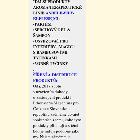
DALŠÍ PRODUKTY
"
AROMA-TERAPEUTICKÉ
LINIE
ANDĚLÉ-VÍLY-
ELFI-ESEJCI:
PARFÉM
•
SPRCHOVÝ GEL &
•
ŠAMPON
OSVĚŽOVAČ PRO
•
INTERIÉRY „MAGIC“
S BAMBUSOVÝMI
TYČINKAMI
VONNÉ TYČINKY
•
.
ŠÍŘENÍ A DISTRIBUCE
PRODUKTŮ:
Od r. 2017 spolu
s uzavřením dohody
o zastoupení produktů
Erboristeria Magentina pro
Českou a Slovenskou
republiku začínáme utvářet
spolupráce s těmi, koho tyto
produkty přitahují a s těmi,
kdo je milují podobně jako
my. Našim záměrem je