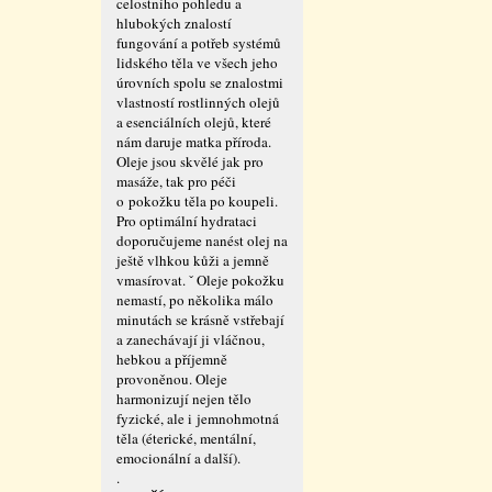
celostního pohledu a
hlubokých znalostí
fungování a potřeb systémů
lidského těla ve všech jeho
úrovních spolu se znalostmi
vlastností rostlinných olejů
a esenciálních olejů, které
nám daruje matka příroda.
Oleje jsou skvělé jak pro
masáže, tak pro péči
o pokožku těla po koupeli.
Pro optimální hydrataci
doporučujeme nanést olej na
ještě vlhkou kůži a jemně
vmasírovat. ˇ Oleje pokožku
nemastí, po několika málo
minutách se krásně vstřebají
a zanechávají ji vláčnou,
hebkou a příjemně
provoněnou. Oleje
harmonizují nejen tělo
fyzické, ale i jemnohmotná
těla (éterické, mentální,
emocionální a další).
.