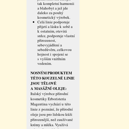
tak kompletní harmonii
a blahobyt a jež jde
daleko za pouhý
kosmetický výrobek.
Celá linie podporuje
přijetí a lásku k sobě a
k ostatním, otevírá
srdce, podporuje vlastní
přirozenost,
sebevyjádření a
sebedůvěru, celkovou
hojnost i spojení se
s vyšším vnitřním
vedením.
NOSNÝM PRODUKTEM
TÉTO KOUZELNÉ LINIE
JSOU TĚLOVÉ
A MASÁŽNÍ OLEJE:
Italský výrobce přírodní
kosmetiky Erboristeria
Magentina vychází u této
linie z poznání, že přírodní
oleje jsou pro lidskou kůži
přirozenější, než zaužívané
krémy a mléka. Využívá