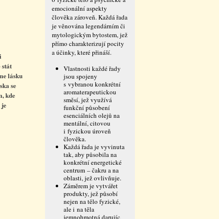
emocionální aspekty
člověka zároveň. Každá řada
je věnována legendárním či
mytologickým bytostem, jež
přímo charakterizují pocity
a účinky, které přináší.
i
 stát
Vlastnosti každé řady
me lásku
jsou spojeny
s vybranou konkrétní
áska se
aromaterapeutickou
m, kde
směsí, jež využívá
 je
funkční působení
esenciálních olejů na
mentální, citovou
i fyzickou úroveň
člověka.
Každá řada je vyvinuta
tak, aby působila na
konkrétní energetické
centrum – čakru a na
oblasti, jež ovlivňuje.
Záměrem je vytvářet
produkty, jež působí
nejen na tělo fyzické,
ale i na těla
jemnohmotná darujíc