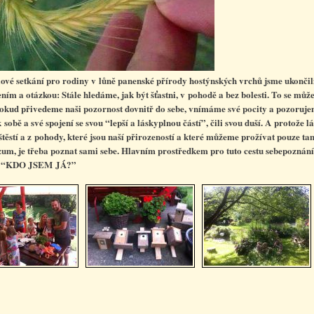
lové setkání pro rodiny v lůně panenské přírody hostýnských vrchů jsme ukončil
ním a otázkou:
Stále hledáme, jak být šťastni, v pohodě a bez bolesti. To se může
okud přivedeme naši pozornost dovnitř do sebe, vnímáme své pocity a pozoruje
 sobě a své spojení se svou “lepší a láskyplnou částí”, čili svou duší. A protože l
 štěstí a z pohody, které jsou naší přirozeností a které můžeme prožívat pouze ta
zum, je třeba poznat sami sebe. Hlavním prostředkem pro tuto cestu sebepoznání
: “KDO JSEM JÁ?”