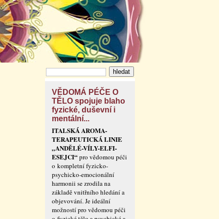
VĚDOMÁ PÉČE O
TĚLO spojuje blaho
fyzické, duševní i
mentální...
ITALSKÁ AROMA-
TERAPEUTICKÁ LINIE
„ANDĚLÉ-VÍLY-ELFI-
ESEJCI“
pro vědomou péči
o kompletní fyzicko-
psychicko-emocionální
harmonii se zrodila na
základě vnitřního hledání a
objevování. Je ideální
možností pro vědomou péči
o fyzické tělo a psychické a