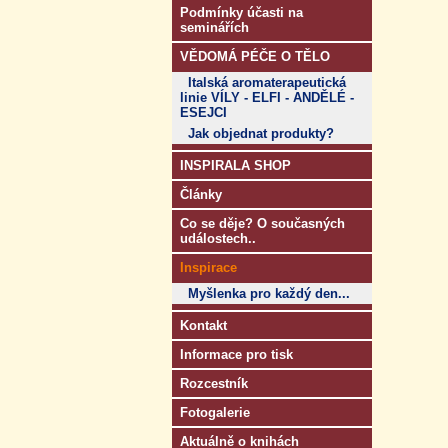
Podmínky účasti na
seminářích
VĚDOMÁ PÉČE O TĚLO
Italská aromaterapeutická
linie VÍLY - ELFI - ANDĚLÉ -
ESEJCI
Jak objednat produkty?
INSPIRALA SHOP
Články
Co se děje? O současných
událostech..
Inspirace
Myšlenka pro každý den...
Kontakt
Informace pro tisk
Rozcestník
Fotogalerie
Aktuálně o knihách