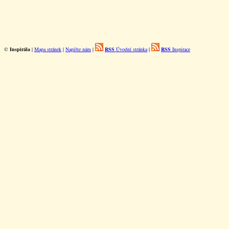
©
Inspirála
|
Mapa stránek
|
Napište nám
|
RSS
Úvodní stránka
|
RSS
Inspirace