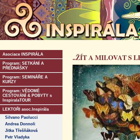
Asociace INSPIRÁLA
..ŽÍT A MILOVAT S L
Program: SETKÁNÍ A
PŘEDNÁŠKY
Program: SEMINÁŘE A
KURZY
Program: VĚDOMÉ
CESTOVÁNÍ & POBYTY s
InspiralaTOUR
LEKTOŘI asoc.Inspirála
Silvano Paolucci
Andrea Donnoli
Jitka Třešňáková
Petr Vladyka