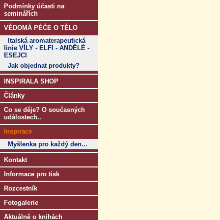
Podmínky účasti na
seminářích
VĚDOMÁ PÉČE O TĚLO
Italská aromaterapeutická
linie VÍLY - ELFI - ANDĚLÉ -
ESEJCI
Jak objednat produkty?
INSPIRALA SHOP
Články
Co se děje? O současných
událostech..
Inspirace
Myšlenka pro každý den...
Kontakt
Informace pro tisk
Rozcestník
Fotogalerie
Aktuálně o knihách