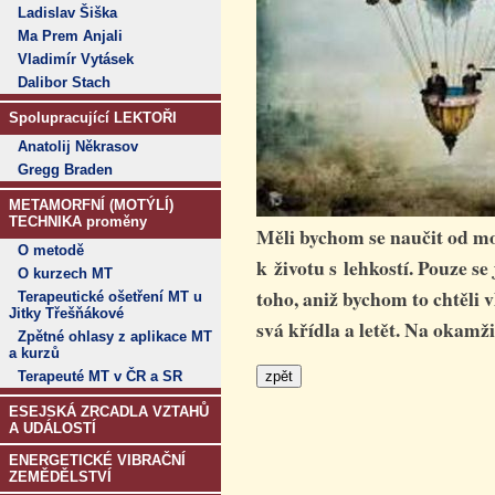
Ladislav Šiška
Ma Prem Anjali
Vladimír Vytásek
Dalibor Stach
Spolupracující LEKTOŘI
Anatolij Někrasov
Gregg Braden
METAMORFNÍ (MOTÝLÍ)
TECHNIKA proměny
Měli bychom se naučit od mo
O metodě
k životu s lehkostí. Pouze s
O kurzech MT
toho, aniž bychom to chtěli v
Terapeutické ošetření MT u
Jitky Třešňákové
svá křídla a letět. Na okamži
Zpětné ohlasy z aplikace MT
a kurzů
Terapeuté MT v ČR a SR
ESEJSKÁ ZRCADLA VZTAHŮ
A UDÁLOSTÍ
ENERGETICKÉ VIBRAČNÍ
ZEMĚDĚLSTVÍ