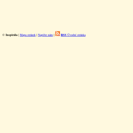
©
Inspirála
|
Mapa stránek
|
Napište nám
|
RSS
Úvodní stránka