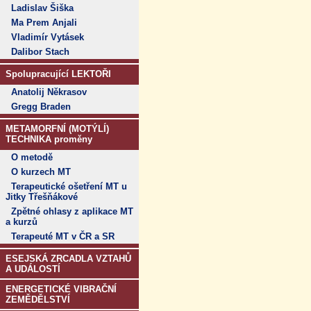
Ladislav Šiška
Ma Prem Anjali
Vladimír Vytásek
Dalibor Stach
Spolupracující LEKTOŘI
Anatolij Někrasov
Gregg Braden
METAMORFNÍ (MOTÝLÍ)
TECHNIKA proměny
O metodě
O kurzech MT
Terapeutické ošetření MT u
Jitky Třešňákové
Zpětné ohlasy z aplikace MT
a kurzů
Terapeuté MT v ČR a SR
ESEJSKÁ ZRCADLA VZTAHŮ
A UDÁLOSTÍ
ENERGETICKÉ VIBRAČNÍ
ZEMĚDĚLSTVÍ