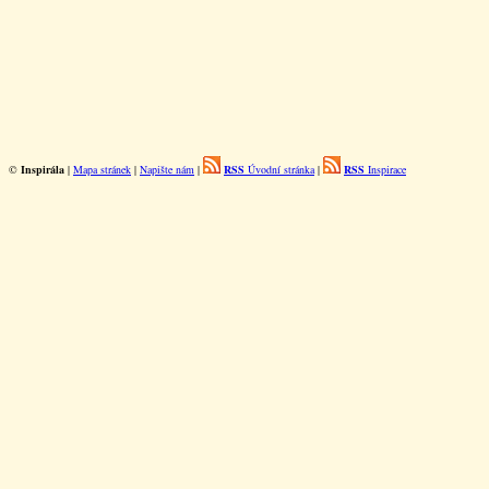
©
Inspirála
|
Mapa stránek
|
Napište nám
|
RSS
Úvodní stránka
|
RSS
Inspirace