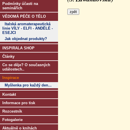
Podmínky účasti na
seminářích
VĚDOMÁ PÉČE O TĚLO
Italská aromaterapeutická
linie VÍLY - ELFI - ANDĚLÉ -
ESEJCI
Jak objednat produkty?
INSPIRALA SHOP
Články
Co se děje? O současných
událostech..
Inspirace
Myšlenka pro každý den...
Kontakt
Informace pro tisk
Rozcestník
Fotogalerie
Aktuálně o knihách