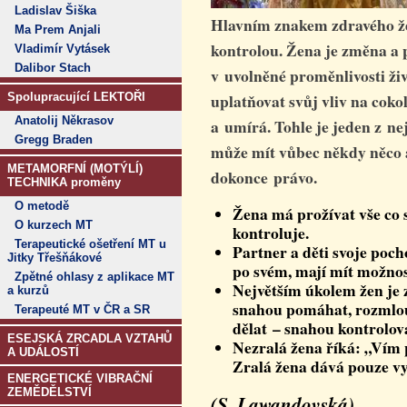
Ladislav Šiška
Hlavním znakem zdravého že
Ma Prem Anjali
kontrolou. Žena je změna a 
Vladimír Vytásek
Dalibor Stach
v uvolněné proměnlivosti ž
uplatňovat svůj vliv na cokol
Spolupracující LEKTOŘI
Anatolij Někrasov
a umírá.
Tohle je jeden z nej
Gregg Braden
může mít vůbec někdy něco 
METAMORFNÍ (MOTÝLÍ)
dokonce právo.
TECHNIKA proměny
O metodě
Žena má prožívat vše co 
O kurzech MT
kontroluje.
Terapeutické ošetření MT u
Partner a děti svoje poch
Jitky Třešňákové
po svém, mají mít možnost
Zpětné ohlasy z aplikace MT
Největším úkolem žen je z
a kurzů
snahou pomáhat, rozmlou
Terapeuté MT v ČR a SR
dělat – snahou kontrolov
ESEJSKÁ ZRCADLA VZTAHŮ
Nezralá žena říká: „Vím p
A UDÁLOSTÍ
Zralá žena dává pouze v
ENERGETICKÉ VIBRAČNÍ
ZEMĚDĚLSTVÍ
(S. Lawandovská)