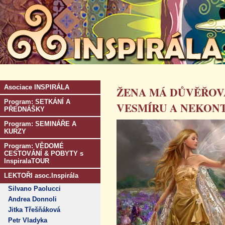
Asociace INSPIRÁLA
ŽENA MÁ DŮVĚŘOVA
Program: SETKÁNÍ A
VESMÍRU A NEKONT
PŘEDNÁŠKY
Program: SEMINÁŘE A
KURZY
Program: VĚDOMÉ
CESTOVÁNÍ & POBYTY s
InspiralaTOUR
LEKTOŘI asoc.Inspirála
Silvano Paolucci
Andrea Donnoli
Jitka Třešňáková
Petr Vladyka