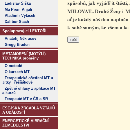
způsobů, jak vyjádřit štěstí,
Ladislav Šiška
Ma Prem Anjali
MILOVAT.. Drahé Ženy i Mu
Vladimír Vytásek
ať je každý náš den naplněn
Dalibor Stach
k sobě samým, ke všem a k
Spolupracující LEKTOŘI
Anatolij Někrasov
Gregg Braden
METAMORFNÍ (MOTÝLÍ)
TECHNIKA proměny
O metodě
O kurzech MT
Terapeutické ošetření MT u
Jitky Třešňákové
Zpětné ohlasy z aplikace MT
a kurzů
Terapeuté MT v ČR a SR
ESEJSKÁ ZRCADLA VZTAHŮ
A UDÁLOSTÍ
ENERGETICKÉ VIBRAČNÍ
ZEMĚDĚLSTVÍ