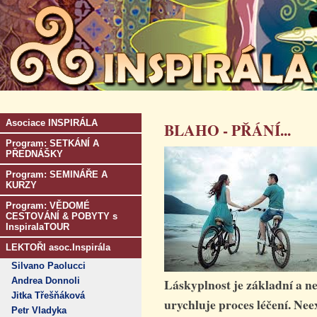
Asociace INSPIRÁLA
BLAHO - PŘÁNÍ...
Program: SETKÁNÍ A
PŘEDNÁŠKY
Program: SEMINÁŘE A
KURZY
Program: VĚDOMÉ
CESTOVÁNÍ & POBYTY s
InspiralaTOUR
LEKTOŘI asoc.Inspirála
Silvano Paolucci
Andrea Donnoli
Láskyplnost je základní a n
Jitka Třešňáková
urychluje proces léčení. Neex
Petr Vladyka