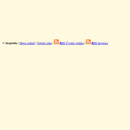
©
Inspirála
|
Mapa stránek
|
Napište nám
|
RSS
Úvodní stránka
|
RSS
Inspirace