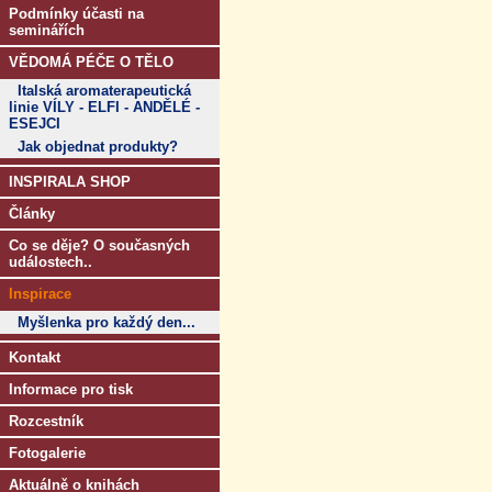
Podmínky účasti na
seminářích
VĚDOMÁ PÉČE O TĚLO
Italská aromaterapeutická
linie VÍLY - ELFI - ANDĚLÉ -
ESEJCI
Jak objednat produkty?
INSPIRALA SHOP
Články
Co se děje? O současných
událostech..
Inspirace
Myšlenka pro každý den...
Kontakt
Informace pro tisk
Rozcestník
Fotogalerie
Aktuálně o knihách