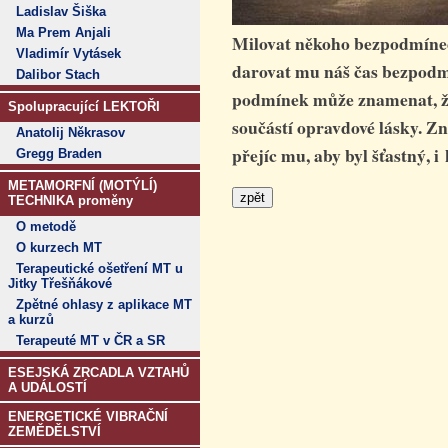
Ladislav Šiška
Ma Prem Anjali
Milovat někoho bezpodmíneč
Vladimír Vytásek
darovat mu náš čas bezpod
Dalibor Stach
podmínek může znamenat, že 
Spolupracující LEKTOŘI
součástí opravdové lásky. Zn
Anatolij Někrasov
přejíc mu, aby byl šťastný, 
Gregg Braden
METAMORFNÍ (MOTÝLÍ)
TECHNIKA proměny
O metodě
O kurzech MT
Terapeutické ošetření MT u
Jitky Třešňákové
Zpětné ohlasy z aplikace MT
a kurzů
Terapeuté MT v ČR a SR
ESEJSKÁ ZRCADLA VZTAHŮ
A UDÁLOSTÍ
ENERGETICKÉ VIBRAČNÍ
ZEMĚDĚLSTVÍ