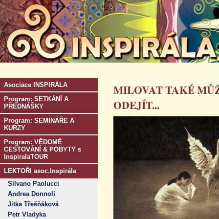
Asociace INSPIRÁLA
MILOVAT TAKÉ MŮ
Program: SETKÁNÍ A
ODEJÍT...
PŘEDNÁŠKY
Program: SEMINÁŘE A
KURZY
Program: VĚDOMÉ
CESTOVÁNÍ & POBYTY s
InspiralaTOUR
LEKTOŘI asoc.Inspirála
Silvano Paolucci
Andrea Donnoli
Jitka Třešňáková
Petr Vladyka