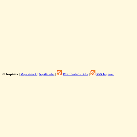
©
Inspirála
|
Mapa stránek
|
Napište nám
|
RSS
Úvodní stránka
|
RSS
Inspirace