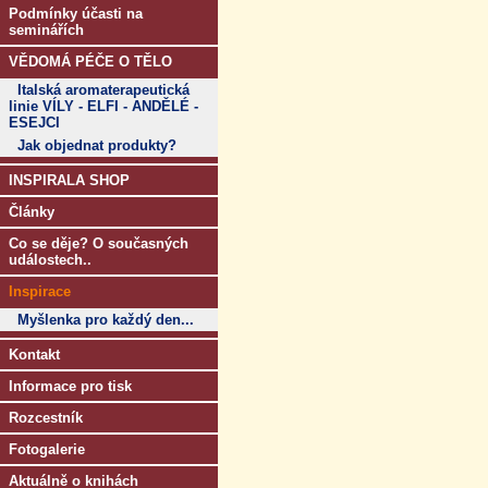
Podmínky účasti na
seminářích
VĚDOMÁ PÉČE O TĚLO
Italská aromaterapeutická
linie VÍLY - ELFI - ANDĚLÉ -
ESEJCI
Jak objednat produkty?
INSPIRALA SHOP
Články
Co se děje? O současných
událostech..
Inspirace
Myšlenka pro každý den...
Kontakt
Informace pro tisk
Rozcestník
Fotogalerie
Aktuálně o knihách