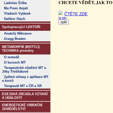
CHCETE VĚDĚT, JAK TO
Ladislav Šiška
Ma Prem Anjali
ČTĚTE ZDE
Vladimír Vytásek
Dalibor Stach
Spolupracující LEKTOŘI
Anatolij Někrasov
Gregg Braden
METAMORFNÍ (MOTÝLÍ)
TECHNIKA proměny
O metodě
O kurzech MT
Terapeutické ošetření MT u
Jitky Třešňákové
Zpětné ohlasy z aplikace MT
a kurzů
Terapeuté MT v ČR a SR
ESEJSKÁ ZRCADLA VZTAHŮ
A UDÁLOSTÍ
ENERGETICKÉ VIBRAČNÍ
ZEMĚDĚLSTVÍ