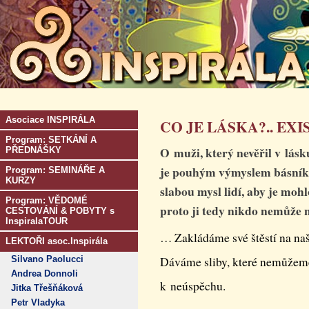
Asociace INSPIRÁLA
CO JE LÁSKA?.. EX
Program: SETKÁNÍ A
O muži, který nevěřil v lásk
PŘEDNÁŠKY
je pouhým výmyslem básníků 
Program: SEMINÁŘE A
KURZY
slabou mysl lidí, aby je mohlo
Program: VĚDOMÉ
proto ji tedy nikdo nemůže n
CESTOVÁNÍ & POBYTY s
InspiralaTOUR
… Zakládáme své štěstí na naše
LEKTOŘI asoc.Inspirála
Silvano Paolucci
Dáváme sliby, které nemůžeme 
Andrea Donnoli
k neúspěchu.
Jitka Třešňáková
Petr Vladyka