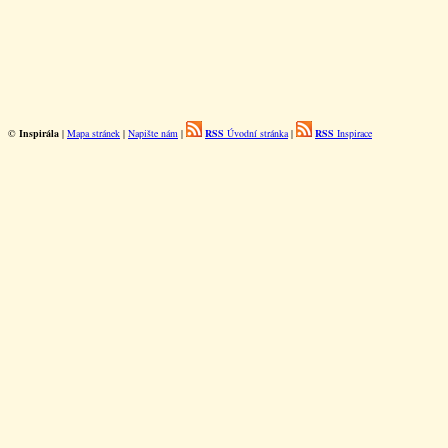
©
Inspirála
|
Mapa stránek
|
Napište nám
|
RSS
Úvodní stránka
|
RSS
Inspirace