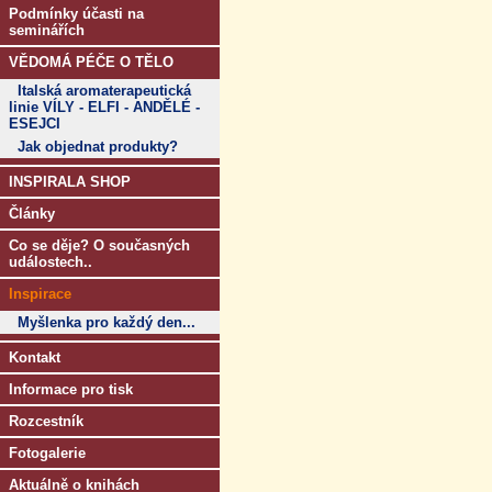
Podmínky účasti na
seminářích
VĚDOMÁ PÉČE O TĚLO
Italská aromaterapeutická
linie VÍLY - ELFI - ANDĚLÉ -
ESEJCI
Jak objednat produkty?
INSPIRALA SHOP
Články
Co se děje? O současných
událostech..
Inspirace
Myšlenka pro každý den...
Kontakt
Informace pro tisk
Rozcestník
Fotogalerie
Aktuálně o knihách