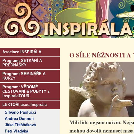
Asociace INSPIRÁLA
O SÍLE NĚŽNOSTI A 
Program: SETKÁNÍ A
PŘEDNÁŠKY
Program: SEMINÁŘE A
KURZY
Program: VĚDOMÉ
CESTOVÁNÍ & POBYTY s
InspiralaTOUR
LEKTOŘI asoc.Inspirála
Silvano Paolucci
Andrea Donnoli
Milí lidé nejsou naivní. Nejs
Jitka Třešňáková
mohou dovolit nemuset nasaz
Petr Vladyka