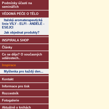
Podmínky účasti na
seminářích
VĚDOMÁ PÉČE O TĚLO
Italská aromaterapeutická
linie VÍLY - ELFI - ANDĚLÉ -
ESEJCI
Jak objednat produkty?
INSPIRALA SHOP
Články
Co se děje? O současných
událostech..
Inspirace
Myšlenka pro každý den...
Kontakt
Informace pro tisk
Rozcestník
Fotogalerie
Aktuálně o knihách