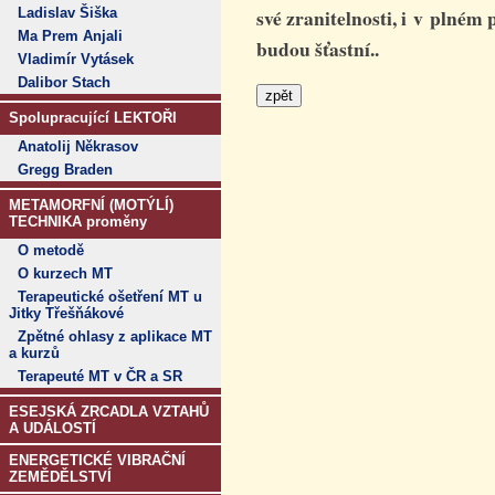
své zranitelnosti, i v plném 
Ladislav Šiška
Ma Prem Anjali
budou šťastní..
Vladimír Vytásek
Dalibor Stach
Spolupracující LEKTOŘI
Anatolij Někrasov
Gregg Braden
METAMORFNÍ (MOTÝLÍ)
TECHNIKA proměny
O metodě
O kurzech MT
Terapeutické ošetření MT u
Jitky Třešňákové
Zpětné ohlasy z aplikace MT
a kurzů
Terapeuté MT v ČR a SR
ESEJSKÁ ZRCADLA VZTAHŮ
A UDÁLOSTÍ
ENERGETICKÉ VIBRAČNÍ
ZEMĚDĚLSTVÍ