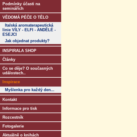
Podmínky účasti na
seminářích
VĚDOMÁ PÉČE O TĚLO
Italská aromaterapeutická
linie VÍLY - ELFI - ANDĚLÉ -
ESEJCI
Jak objednat produkty?
INSPIRALA SHOP
Články
Co se děje? O současných
událostech..
Inspirace
Myšlenka pro každý den...
Kontakt
Informace pro tisk
Rozcestník
Fotogalerie
Aktuálně o knihách