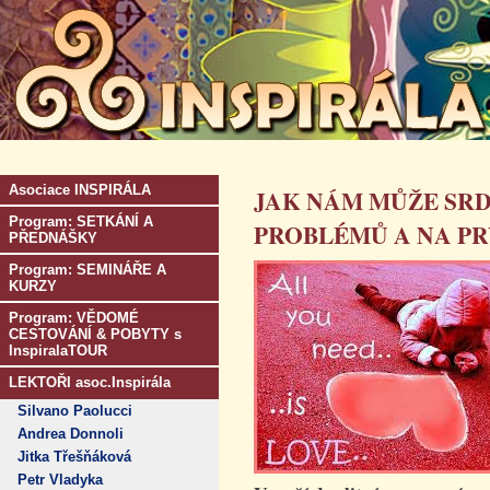
Asociace INSPIRÁLA
JAK NÁM MŮŽE SRD
Program: SETKÁNÍ A
PROBLÉMŮ A NA PR
PŘEDNÁŠKY
Program: SEMINÁŘE A
KURZY
Program: VĚDOMÉ
CESTOVÁNÍ & POBYTY s
InspiralaTOUR
LEKTOŘI asoc.Inspirála
Silvano Paolucci
Andrea Donnoli
Jitka Třešňáková
Petr Vladyka