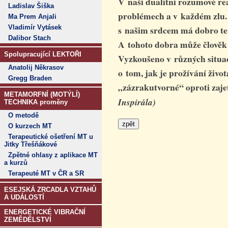
V naší dualitní rozumové rea
Ladislav Šiška
problémech a v každém zlu. 
Ma Prem Anjali
Vladimír Vytásek
s našim srdcem má dobro tend
Dalibor Stach
A tohoto dobra může člověk v
Spolupracující LEKTOŘI
Vyzkoušeno v různých situac
Anatolij Někrasov
o tom, jak je prožívání život
Gregg Braden
„zázrakutvorné“ oproti zaje
METAMORFNÍ (MOTÝLÍ)
Inspirála)
TECHNIKA proměny
O metodě
O kurzech MT
Terapeutické ošetření MT u
Jitky Třešňákové
Zpětné ohlasy z aplikace MT
a kurzů
Terapeuté MT v ČR a SR
ESEJSKÁ ZRCADLA VZTAHŮ
A UDÁLOSTÍ
ENERGETICKÉ VIBRAČNÍ
ZEMĚDĚLSTVÍ