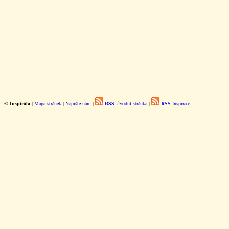
©
Inspirála
|
Mapa stránek
|
Napište nám
|
RSS
Úvodní stránka
|
RSS
Inspirace