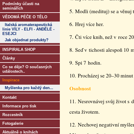
Podmínky účasti na
seminářích
5. Modli (medituj) se a věnuj 
VĚDOMÁ PÉČE O TĚLO
6. Hrej více her.
Italská aromaterapeutická
linie VÍLY - ELFI - ANDĚLÉ -
ESEJCI
7. Čti více knih, než v roce 2
Jak objednat produkty?
8. Seď v tichosti alespoň 10 
INSPIRALA SHOP
Články
9. Spi 7 hodin.
Co se děje? O současných
událostech..
10. Procházej se 20–30 minut 
Inspirace
Osobnost
Myšlenka pro každý den...
Kontakt
11. Nesrovnávej svůj život s 
Informace pro tisk
cesta životem.
Rozcestník
Fotogalerie
12. Nechovej negativní myšlen
Aktuálně o knihách