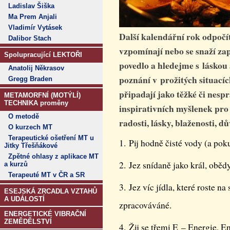
Ladislav Šiška
Ma Prem Anjali
Vladimír Vytásek
Další kalendářní rok odpočí
Dalibor Stach
vzpomínají nebo se snaží za
Spolupracující LEKTOŘI
povedlo a hledejme s láskou 
Anatolij Někrasov
poznání v prožitých situacíc
Gregg Braden
připadají jako těžké či nesp
METAMORFNÍ (MOTÝLÍ)
TECHNIKA proměny
inspirativních myšlenek pro
O metodě
radosti, lásky, blaženosti, d
O kurzech MT
Terapeutické ošetření MT u
1. Pij hodně čisté vody (a pok
Jitky Třešňákové
Zpětné ohlasy z aplikace MT
2. Jez snídaně jako král, oběd
a kurzů
Terapeuté MT v ČR a SR
3. Jez víc jídla, které roste na
ESEJSKÁ ZRCADLA VZTAHŮ
A UDÁLOSTÍ
zpracováváné.
ENERGETICKÉ VIBRAČNÍ
ZEMĚDĚLSTVÍ
4. Žij se třemi E – Energie, 