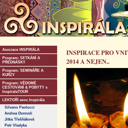
Asociace INSPIRÁLA
INSPIRACE PRO VNI
Program: SETKÁNÍ A
2014 A NEJEN..
PŘEDNÁŠKY
Program: SEMINÁŘE A
KURZY
Program: VĚDOMÉ
CESTOVÁNÍ & POBYTY s
InspiralaTOUR
LEKTOŘI asoc.Inspirála
Silvano Paolucci
Andrea Donnoli
Jitka Třešňáková
Petr Vladyka