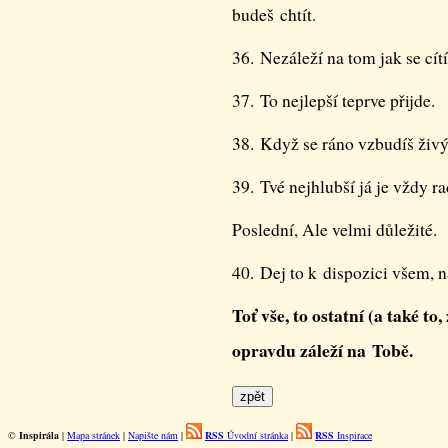
budeš chtít.
36. Nezáleží na tom jak se cítí
37. To nejlepší teprve přijde.
38. Když se ráno vzbudíš živý
39. Tvé nejhlubší já je vždy r
Poslední, Ale velmi důležité.
40. Dej to k dispozici všem, n
Toť vše, to ostatní (a také to
opravdu záleží na Tobě.
©
Inspirála
|
Mapa stránek
|
Napište nám
|
RSS
Úvodní stránka
|
RSS
Inspirace