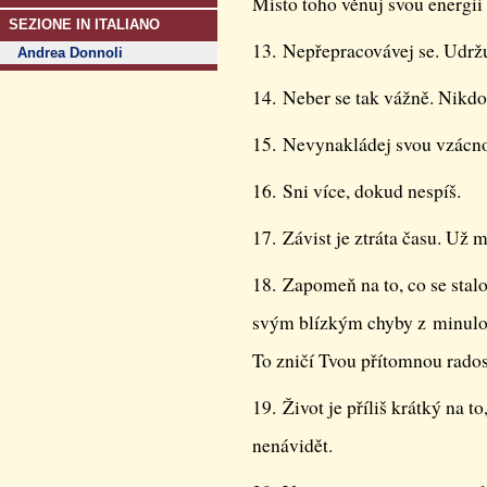
Místo toho věnuj svou energ
SEZIONE IN ITALIANO
13. Nepřepracovávej se. Udržuj
Andrea Donnoli
14. Neber se tak vážně. Nikdo
15. Nevynakládej svou vzácno
16. Sni více, dokud nespíš.
17. Závist je ztráta času. Už 
18. Zapomeň na to, co se stal
svým blízkým chyby z minulos
To zničí Tvou přítomnou rados
19. Život je příliš krátký na 
nenávidět.