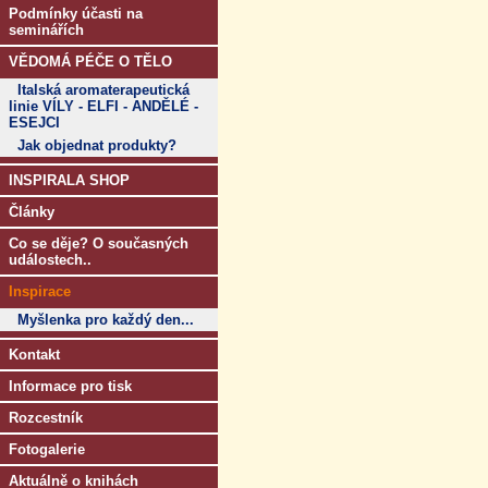
Podmínky účasti na
seminářích
VĚDOMÁ PÉČE O TĚLO
Italská aromaterapeutická
linie VÍLY - ELFI - ANDĚLÉ -
ESEJCI
Jak objednat produkty?
INSPIRALA SHOP
Články
Co se děje? O současných
událostech..
Inspirace
Myšlenka pro každý den...
Kontakt
Informace pro tisk
Rozcestník
Fotogalerie
Aktuálně o knihách