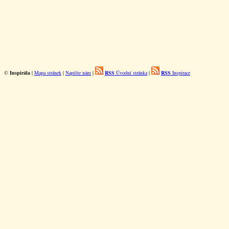
©
Inspirála
|
Mapa stránek
|
Napište nám
|
RSS
Úvodní stránka
|
RSS
Inspirace