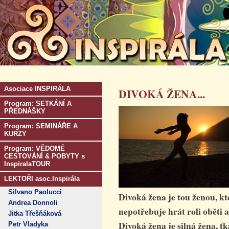
Asociace INSPIRÁLA
DIVOKÁ ŽENA...
Program: SETKÁNÍ A
PŘEDNÁŠKY
Program: SEMINÁŘE A
KURZY
Program: VĚDOMÉ
CESTOVÁNÍ & POBYTY s
InspiralaTOUR
LEKTOŘI asoc.Inspirála
Silvano Paolucci
Divoká žena je tou ženou, kt
Andrea Donnoli
nepotřebuje hrát roli oběti 
Jitka Třešňáková
Divoká žena je silná žena, t
Petr Vladyka