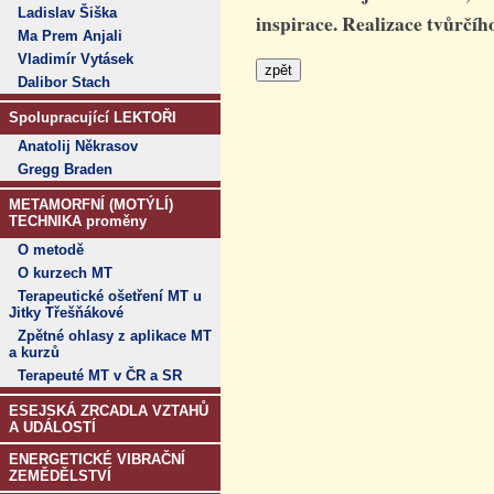
Ladislav Šiška
inspirace. Realizace tvůrčí
Ma Prem Anjali
Vladimír Vytásek
Dalibor Stach
Spolupracující LEKTOŘI
Anatolij Někrasov
Gregg Braden
METAMORFNÍ (MOTÝLÍ)
TECHNIKA proměny
O metodě
O kurzech MT
Terapeutické ošetření MT u
Jitky Třešňákové
Zpětné ohlasy z aplikace MT
a kurzů
Terapeuté MT v ČR a SR
ESEJSKÁ ZRCADLA VZTAHŮ
A UDÁLOSTÍ
ENERGETICKÉ VIBRAČNÍ
ZEMĚDĚLSTVÍ