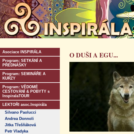
Asociace INSPIRÁLA
O DUŠI A EGU...
Program: SETKÁNÍ A
PŘEDNÁŠKY
Program: SEMINÁŘE A
KURZY
Program: VĚDOMÉ
CESTOVÁNÍ & POBYTY s
InspiralaTOUR
LEKTOŘI asoc.Inspirála
Silvano Paolucci
Andrea Donnoli
Jitka Třešňáková
Petr Vladyka