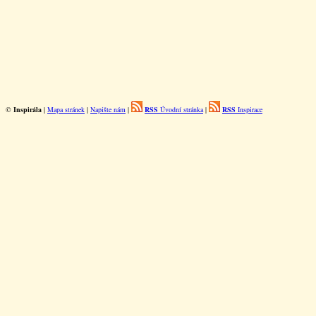
©
Inspirála
|
Mapa stránek
|
Napište nám
|
RSS
Úvodní stránka
|
RSS
Inspirace