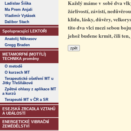
Každý máme v sobě dva vlky.
Ladislav Šiška
Ma Prem Anjali
žárlivostí, závistí, nedůvěr
Vladimír Vytásek
klidu, lásky, důvěry, velkory
Dalibor Stach
tito dva vlci mezi sebou boju
Spolupracující LEKTOŘI
jehož budene krmit, čili te
Anatolij Někrasov
Gregg Braden
METAMORFNÍ (MOTÝLÍ)
TECHNIKA proměny
O metodě
O kurzech MT
Terapeutické ošetření MT u
Jitky Třešňákové
Zpětné ohlasy z aplikace MT
a kurzů
Terapeuté MT v ČR a SR
ESEJSKÁ ZRCADLA VZTAHŮ
A UDÁLOSTÍ
ENERGETICKÉ VIBRAČNÍ
ZEMĚDĚLSTVÍ