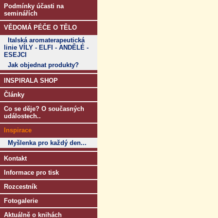
Podmínky účasti na
seminářích
VĚDOMÁ PÉČE O TĚLO
Italská aromaterapeutická
linie VÍLY - ELFI - ANDĚLÉ -
ESEJCI
Jak objednat produkty?
INSPIRALA SHOP
Články
Co se děje? O současných
událostech..
Inspirace
Myšlenka pro každý den...
Kontakt
Informace pro tisk
Rozcestník
Fotogalerie
Aktuálně o knihách