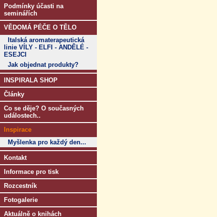
Podmínky účasti na
seminářích
VĚDOMÁ PÉČE O TĚLO
Italská aromaterapeutická
linie VÍLY - ELFI - ANDĚLÉ -
ESEJCI
Jak objednat produkty?
INSPIRALA SHOP
Články
Co se děje? O současných
událostech..
Inspirace
Myšlenka pro každý den...
Kontakt
Informace pro tisk
Rozcestník
Fotogalerie
Aktuálně o knihách