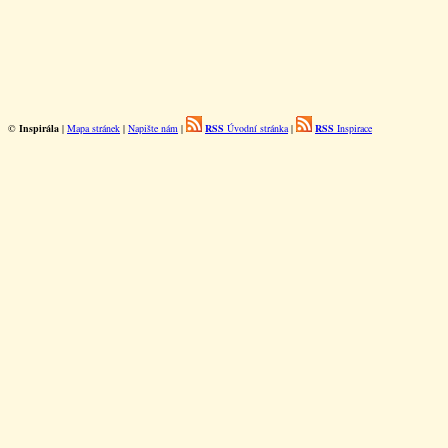
©
Inspirála
|
Mapa stránek
|
Napište nám
|
RSS
Úvodní stránka
|
RSS
Inspirace