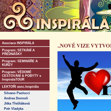
Asociace INSPIRÁLA
..NOVÉ VIZE VYTVO
Program: SETKÁNÍ A
PŘEDNÁŠKY
Program: SEMINÁŘE A
KURZY
Program: VĚDOMÉ
CESTOVÁNÍ & POBYTY s
InspiralaTOUR
LEKTOŘI asoc.Inspirála
Silvano Paolucci
Andrea Donnoli
Jitka Třešňáková
Petr Vladyka