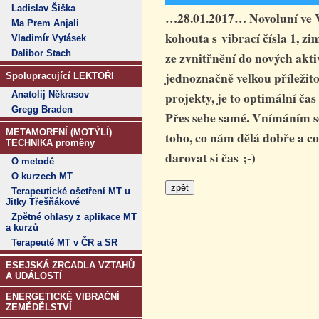
Ladislav Šiška
…28.01.2017… Novoluní ve V
Ma Prem Anjali
kohouta s vibrací čísla 1, z
Vladimír Vytásek
Dalibor Stach
ze zvnitřnění do nových akti
jednoznačně velkou příležitos
Spolupracující LEKTOŘI
projekty, je to optimální ča
Anatolij Někrasov
Gregg Braden
Přes sebe samé. Vnímáním se
METAMORFNÍ (MOTÝLÍ)
toho, co nám dělá dobře a co
TECHNIKA proměny
darovat si čas ;-)
O metodě
O kurzech MT
Terapeutické ošetření MT u
Jitky Třešňákové
Zpětné ohlasy z aplikace MT
a kurzů
Terapeuté MT v ČR a SR
ESEJSKÁ ZRCADLA VZTAHŮ
A UDÁLOSTÍ
ENERGETICKÉ VIBRAČNÍ
ZEMĚDĚLSTVÍ