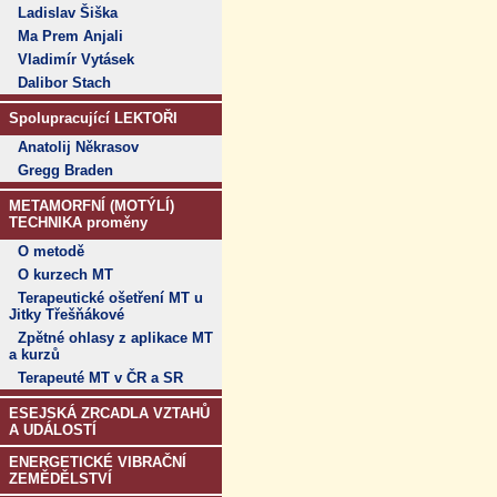
Ladislav Šiška
Ma Prem Anjali
Vladimír Vytásek
Dalibor Stach
Spolupracující LEKTOŘI
Anatolij Někrasov
Gregg Braden
METAMORFNÍ (MOTÝLÍ)
TECHNIKA proměny
O metodě
O kurzech MT
Terapeutické ošetření MT u
Jitky Třešňákové
Zpětné ohlasy z aplikace MT
a kurzů
Terapeuté MT v ČR a SR
ESEJSKÁ ZRCADLA VZTAHŮ
A UDÁLOSTÍ
ENERGETICKÉ VIBRAČNÍ
ZEMĚDĚLSTVÍ