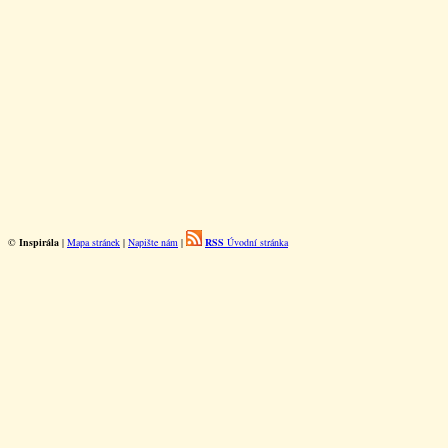
©
Inspirála
|
Mapa stránek
|
Napište nám
|
RSS
Úvodní stránka