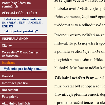
že se ujme vedení v lásce. T
Podmínky účasti na
seminářích
hluboko uvnitř vědět co je spr
VĚDOMÁ PÉČE O TĚLO
třeba znamenat, že ji muž opus
Italská aromaterapeutická
linie VÍLY - ELFI - ANDĚLÉ -
uvědomit si to a odhodit své s
ESEJCI
Jak objednat produkty?
Příčinou většiny neštěstí na z
INSPIRALA SHOP
milovat. To je ta největší trag
Články
a pomalu se zhoršuje, takže dn
Co se děje? O současných
událostech..
ji vyřešit v masovém měřítku. 
Inspirace
hluboký. Musíme to udělat kaž
Myšlenka pro každý den...
Kontakt
Základní neštěstí ženy
– její
Informace pro tisk
muž přestal být schopen se jí o
Rozcestník
úrovni. Její přemíra emocí, de
Fotogalerie
i premenstruační tenze – a ok
Aktuálně o knihách