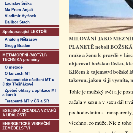
Ladislav Šiška
Ma Prem Anjali
Vladimír Vytásek
Dalibor Stach
Spolupracující LEKTOŘI
MILOVÁNÍ JAKO MEZNÍ
Anatolij Někrasov
PLANETĚ neboli BOŽSK
Gregg Braden
muže a ženu k pravdě v lásc
METAMORFNÍ (MOTÝLÍ)
TECHNIKA proměny
objevovat božskou lásku, kt
O metodě
Klíčem k tajemství božské lás
O kurzech MT
takovou, jakou si ji vysníte
Terapeutické ošetření MT u
Jitky Třešňákové
Zpětné ohlasy z aplikace MT
Tohle je mužský svět a je post
a kurzů
začala v sexu a v sexu dál tr
Terapeuté MT v ČR a SR
ESEJSKÁ ZRCADLA VZTAHŮ
pochodováním s transparenty, 
A UDÁLOSTÍ
všechno, co může. Nic z toho
ENERGETICKÉ VIBRAČNÍ
ZEMĚDĚLSTVÍ