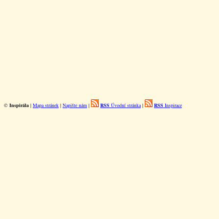
©
Inspirála
|
Mapa stránek
|
Napište nám
|
RSS
Úvodní stránka
|
RSS
Inspirace