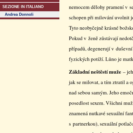
nemocem dělohy pramení v sex
SEZIONE IN ITALIANO
Andrea Donnoli
schopen při milování uvolnit j
Tyto neobyčejně krásné božské
Pokud v ženě zůstávají nedotč
případů, degenerují v duševní
fyzických potíží. Lůno je mat
Základní neštěstí muže
– jeh
jak se milovat, a tím ztratil a 
nad sebou samým. Jeho emoční
posedlost sexem. Všichni muž
znamená nutkavé sexuální fant
s partnerkou), sexuální potlač