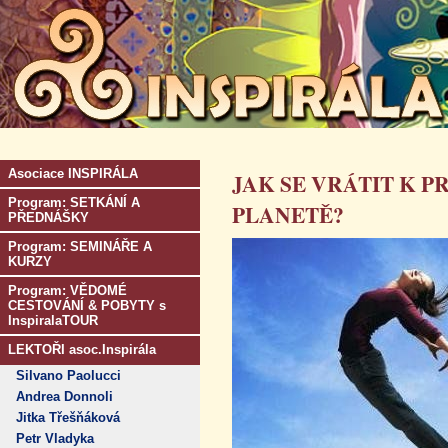
Asociace INSPIRÁLA
JAK SE VRÁTIT K P
Program: SETKÁNÍ A
PLANETĚ?
PŘEDNÁŠKY
Program: SEMINÁŘE A
KURZY
Program: VĚDOMÉ
CESTOVÁNÍ & POBYTY s
InspiralaTOUR
LEKTOŘI asoc.Inspirála
Silvano Paolucci
Andrea Donnoli
Jitka Třešňáková
Petr Vladyka