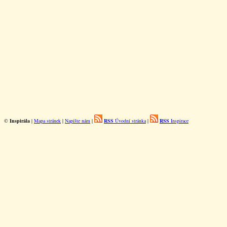
©
Inspirála
|
Mapa stránek
|
Napište nám
|
RSS
Úvodní stránka
|
RSS
Inspirace