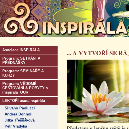
Asociace INSPIRÁLA
... A VYTVOŘÍ SE RÁ
Program: SETKÁNÍ A
PŘEDNÁŠKY
Program: SEMINÁŘE A
KURZY
Program: VĚDOMÉ
CESTOVÁNÍ & POBYTY s
InspiralaTOUR
LEKTOŘI asoc.Inspirála
Silvano Paolucci
Andrea Donnoli
Jitka Třešňáková
Petr Vladyka
Představa o lepším světě je 