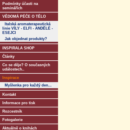
Podmínky účasti na
seminářích
VĚDOMÁ PÉČE O TĚLO
Italská aromaterapeutická
linie VÍLY - ELFI - ANDĚLÉ -
ESEJCI
Jak objednat produkty?
INSPIRALA SHOP
Články
Co se děje? O současných
událostech..
Inspirace
Myšlenka pro každý den...
Kontakt
Informace pro tisk
Rozcestník
Fotogalerie
Aktuálně o knihách