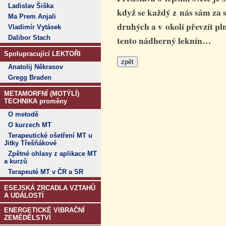
Ladislav Šiška
když se každý z nás sám za 
Ma Prem Anjali
druhých a v okolí převzít pl
Vladimír Vytásek
Dalibor Stach
tento nádherný leknín…
Spolupracující LEKTOŘI
Anatolij Někrasov
Gregg Braden
METAMORFNÍ (MOTÝLÍ)
TECHNIKA proměny
O metodě
O kurzech MT
Terapeutické ošetření MT u
Jitky Třešňákové
Zpětné ohlasy z aplikace MT
a kurzů
Terapeuté MT v ČR a SR
ESEJSKÁ ZRCADLA VZTAHŮ
A UDÁLOSTÍ
ENERGETICKÉ VIBRAČNÍ
ZEMĚDĚLSTVÍ