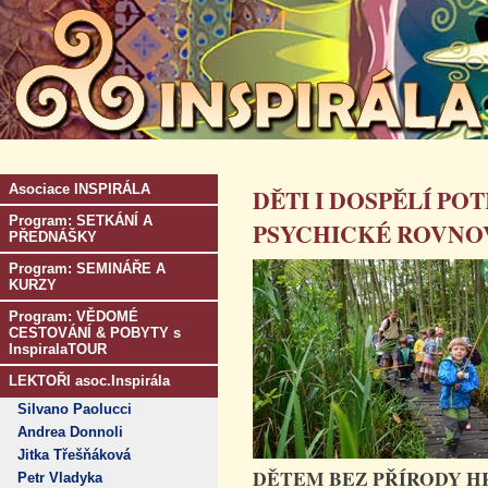
Asociace INSPIRÁLA
DĚTI I DOSPĚLÍ PO
Program: SETKÁNÍ A
PSYCHICKÉ ROVNO
PŘEDNÁŠKY
Program: SEMINÁŘE A
KURZY
Program: VĚDOMÉ
CESTOVÁNÍ & POBYTY s
InspiralaTOUR
LEKTOŘI asoc.Inspirála
Silvano Paolucci
Andrea Donnoli
Jitka Třešňáková
DĚTEM BEZ PŘÍRODY H
Petr Vladyka