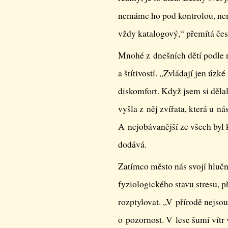
nemáme ho pod kontrolou, nem
vždy katalogový,“ přemítá če
Mnohé z dnešních dětí podle 
a štítivostí. „Zvládají jen úzké
diskomfort. Když jsem si dělal
vyšla z něj zvířata, která u ná
A nejobávanější ze všech byl 
dodává.
Zatímco město nás svojí hlučn
fyziologického stavu stresu, p
rozptylovat. „V přírodě nejsou 
o pozornost. V lese šumí vítr