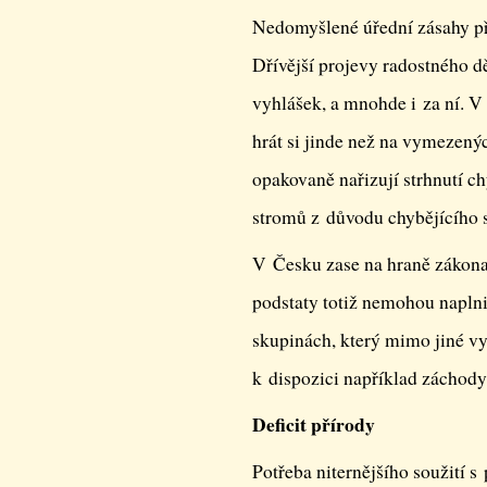
Nedomyšlené úřední zásahy při
Dřívější projevy radostného dě
vyhlášek, a mnohde i za ní. V
hrát si jinde než na vymezený
opakovaně nařizují strhnutí ch
stromů z důvodu chybějícího s
V Česku zase na hraně zákona l
podstaty totiž nemohou naplni
skupinách, který mimo jiné vy
k dispozici například záchody
Deficit přírody
Potřeba niternějšího soužití 