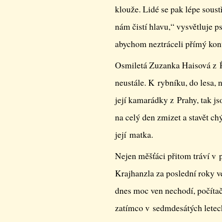
klouže. Lidé se pak lépe soust
nám čistí hlavu,“ vysvětluje p
abychom neztráceli přímý kont
Osmiletá Zuzanka Haisová z Ří
neustále. K rybníku, do lesa, 
její kamarádky z Prahy, tak j
na celý den zmizet a stavět ch
její matka.
Nejen měšťáci přitom tráví v 
Krajhanzla za poslední roky ve
dnes moc ven nechodí, počítač
zatímco v sedmdesátých letec