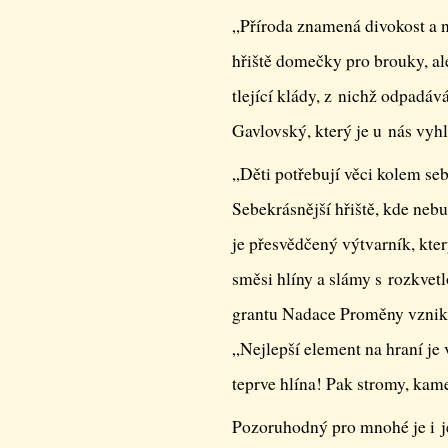
„Příroda znamená divokost a 
hřiště domečky pro brouky, a
tlející klády, z nichž odpadává
Gavlovský, který je u nás vyhl
„Děti potřebují věci kolem seb
Sebekrásnější hřiště, kde neb
je přesvědčený výtvarník, kte
směsi hlíny a slámy s rozkvet
grantu Nadace Proměny vznikl
„Nejlepší element na hraní je 
teprve hlína! Pak stromy, kame
Pozoruhodný pro mnohé je i j