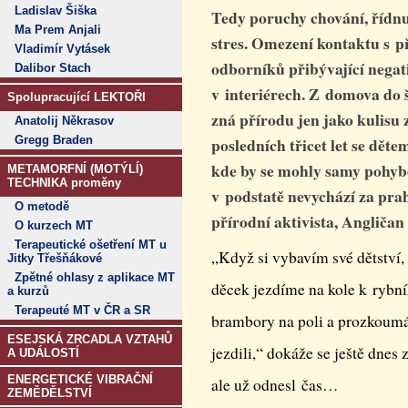
Ladislav Šiška
Tedy poruchy chování, řídnut
Ma Prem Anjali
stres. Omezení kontaktu s p
Vladimír Vytásek
odborníků přibývající negat
Dalibor Stach
v interiérech. Z domova do 
Spolupracující LEKTOŘI
zná přírodu jen jako kulisu
Anatolij Někrasov
Gregg Braden
posledních třicet let se dět
kde by se mohly samy pohybo
METAMORFNÍ (MOTÝLÍ)
TECHNIKA proměny
v podstatě nevychází za pr
O metodě
přírodní aktivista, Angličan
O kurzech MT
Terapeutické ošetření MT u
„Když si vybavím své dětství, 
Jitky Třešňákové
Zpětné ohlasy z aplikace MT
děcek jezdíme na kole k rybn
a kurzů
Terapeuté MT v ČR a SR
brambory na poli a prozkoumá
ESEJSKÁ ZRCADLA VZTAHŮ
jezdili,“ dokáže se ještě dnes 
A UDÁLOSTÍ
ENERGETICKÉ VIBRAČNÍ
ale už odnesl čas…
ZEMĚDĚLSTVÍ