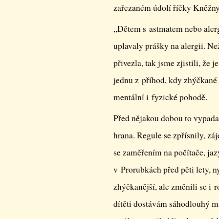
zařezaném údolí říčky Kněžny
„Dětem s astmatem nebo alergi
uplavaly prášky na alergii. Ne
přivezla, tak jsme zjistili, že
jednu z příhod, kdy zhýčkané
mentální i fyzické pohodě.
Před nějakou dobou to vypada
hrana. Regule se zpřísnily, zá
se zaměřením na počítače, jazy
v Prorubkách před pěti lety, ny
zhýčkanější, ale změnili se i
dítěti dostávám sáhodlouhý ma