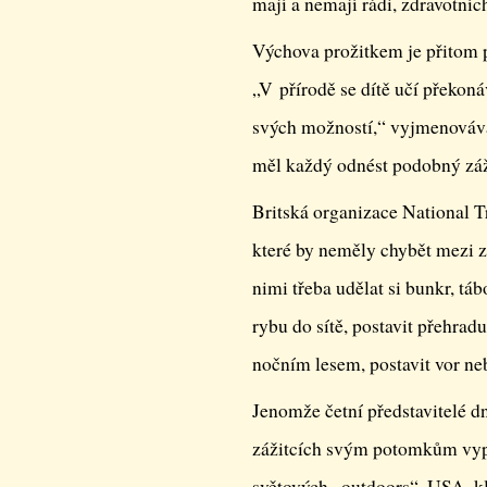
mají a nemají rádi, zdravotníc
Výchova prožitkem je přitom 
„V přírodě se dítě učí překonáv
svých možností,“ vyjmenovává
měl každý odnést podobný záž
Britská organizace National Tr
které by neměly chybět mezi z
nimi třeba udělat si bunkr, tábo
rybu do sítě, postavit přehradu,
nočním lesem, postavit vor neb
Jenomže četní představitelé 
zážitcích svým potomkům vyp
světových „outdoors“, USA, kle