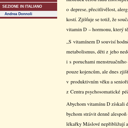
SEZIONE IN ITALIANO
o deprese, přecitlivělost, aler
Andrea Donnoli
kostí. Zjišťuje se totiž, že s
vitamin D – hormonu, který tě
„S vitamínem D souvisí hodně 
metabolismus, děti z jeho ned
i s poruchami menstruačního c
pouze kojencům, ale dnes zjišťu
v produktivním věku a senioř
z Centra psychosomatic­ké pé
Abychom vitamínu D získali do
bychom strávit denně alespoň
lékařky Máslové nepřibližují a