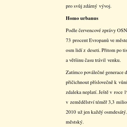
pro svůj zdárný vývoj.
Homo urbanus
Podle červencové zprávy OSN 
73 procent Evropanů ve měste
osm lidí z deseti. Přitom po ti
a většinu času trávil venku.
Zatímco poválečné generace dě
přičichnout příslovečně k vůni
zdaleka neplatí. Ještě v roce
v zemědělství téměř 3,3 milion
2010 už jen každý osmdesátý.
městský.