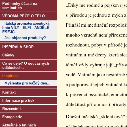
Podmínky účasti na
„Díky mé rodině a pejskovi jse
seminářích
s přírodou je jednou z mých zá
VĚDOMÁ PÉČE O TĚLO
Italská aromaterapeutická
Přináší mi meditační rozpolož
linie VÍLY - ELFI - ANDĚLÉ -
ESEJCI
mnoho vzruchů není přirozené.
Jak objednat produkty?
rozhodnout, pobyt v přírodě j
INSPIRALA SHOP
vnímám u mé dcery, která sice
Články
Co se děje? O současných
téměř vždy vyhraje její „přírod
událostech..
vodě. Vnímám jako nesmírně 
Inspirace
Myšlenka pro každý den...
a podporovat jejich vnímání ko
Kontakt
k prevenci psychické, emocion
Informace pro tisk
důležitost přítomnosti přírody
Rozcestník
Dnešní městská „skleníková“
Fotogalerie
Aktuálně o knihách
následek celou řadu zhoršující