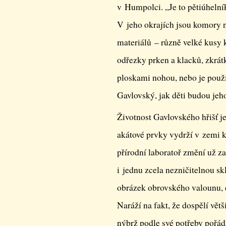
v Humpolci. „Je to pětiúhelní
V jeho okrajích jsou komory 
materiálů – různě velké kusy 
odřezky prken a klacků, zkrát
ploskami nohou, nebo je použí
Gavlovský, jak děti budou jeh
Životnost Gavlovského hřišť je
akátové prvky vydrží v zemi ko
přírodní laboratoř změní už z
i jednu zcela nezničitelnou sk
obrázek obrovského valounu, 
Naráží na fakt, že dospělí větš
nýbrž podle své potřeby pořádku