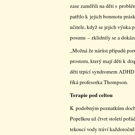
zase zaměřili na děti s prob
patřilo k jejich bonmotu prásk
učitele, když se jejich výuka 
posunu – zklidnily se a dokáza
„Možná že nárůst případů poru
prostoru, který mají děti k d
děti trpící syndromem ADHD p
říká profesorka Thompson.
Terapie pod celtou
K podobným poznatkům docház
Popelkou už čtvrt století pořá
tekoucí vody tráví každoročně