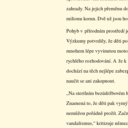
zahrady. Na jejich přeměnu do
milionu korun. Dvě už jsou ho
Pohyb v přírodním prostředí je
Výzkumy potvrdily, že děti poh
mnohem lépe vyvinutou motor
rychlého rozhodování. A že 
dochází na těch nejlépe zabezp
naučit se ani zakopnout.
„Na sterilním bezúdržbovém hř
Znamená to, že děti pak vymýšl
nemůžou pořádně prožít. Začno
vandalismus,“ kritizuje něme