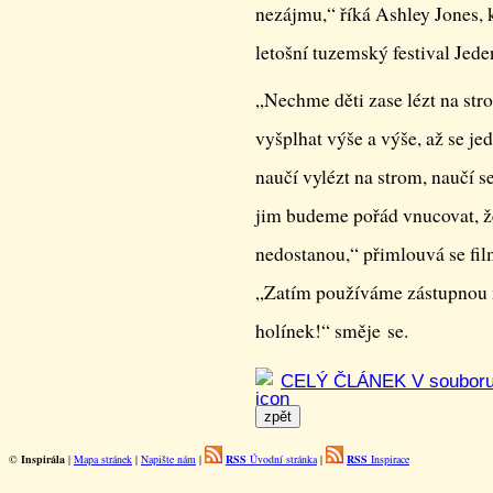
nezájmu,“ říká Ashley Jones, 
letošní tuzemský festival Jede
„Nechme děti zase lézt na str
vyšplhat výše a výše, až se j
naučí vylézt na strom, naučí s
jim budeme pořád vnucovat, že
nedostanou,“ přimlouvá se fil
„Zatím používáme zástupnou m
holínek!“ směje se.
CELÝ ČLÁNEK V soubor
©
Inspirála
|
Mapa stránek
|
Napište nám
|
RSS
Úvodní stránka
|
RSS
Inspirace