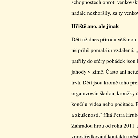
schopnostech oproti venkovský
nadále nezhoršily, za ty venko
Hřiště ano, ale jinak
Děti už dnes přírodu většinou
ně příliš pomalá či vzdálená. 
patřily do sféry pohádek jsou 
jahody v zimě. Často ani netuš
trvá. Děti jsou kromě toho pře
organizován školou, kroužky č
končí u videa nebo počítače. 
a zkušenosti,“ říká Petra Hr
Zahradou hrou od roku 2011 u
zprostředkování kontaktu měst