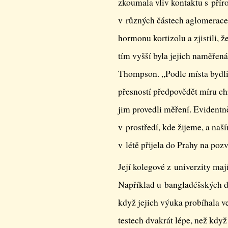
zkoumala vliv kontaktu s přír
v různých částech aglomerace:
hormonu kortizolu a zjistili, 
tím vyšší byla jejich naměřen
Thompson. „Podle místa bydli
přesností předpovědět míru chr
jim provedli měření. Evidentn
v prostředí, kde žijeme, a naš
v létě přijela do Prahy na po
Její kolegové z univerzity maj
Například u bangladéšských dě
když jejich výuka probíhala v
testech dvakrát lépe, než když