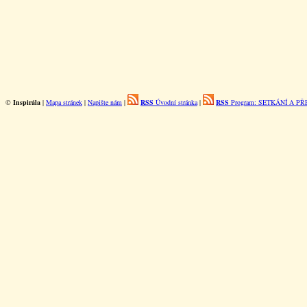
©
Inspirála
|
Mapa stránek
|
Napište nám
|
RSS
Úvodní stránka
|
RSS
Program: SETKÁNÍ A P