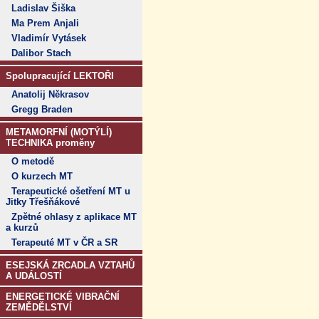
Ladislav Šiška
Ma Prem Anjali
Vladimír Vytásek
Dalibor Stach
Spolupracující LEKTOŘI
Anatolij Někrasov
Gregg Braden
METAMORFNÍ (MOTÝLÍ)
TECHNIKA proměny
O metodě
O kurzech MT
Terapeutické ošetření MT u
Jitky Třešňákové
Zpětné ohlasy z aplikace MT
a kurzů
Terapeuté MT v ČR a SR
ESEJSKÁ ZRCADLA VZTAHŮ
A UDÁLOSTÍ
ENERGETICKÉ VIBRAČNÍ
ZEMĚDĚLSTVÍ