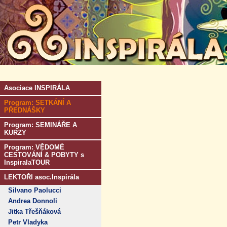
Asociace INSPIRÁLA
Program: SETKÁNÍ A
PŘEDNÁŠKY
Program: SEMINÁŘE A
KURZY
Program: VĚDOMÉ
CESTOVÁNÍ & POBYTY s
InspiralaTOUR
LEKTOŘI asoc.Inspirála
Silvano Paolucci
Andrea Donnoli
Jitka Třešňáková
Petr Vladyka