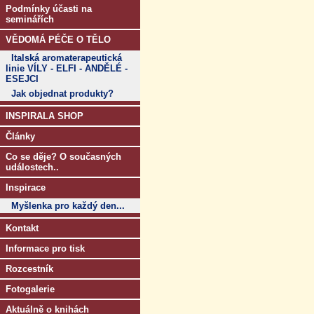
Podmínky účasti na
seminářích
VĚDOMÁ PÉČE O TĚLO
Italská aromaterapeutická
linie VÍLY - ELFI - ANDĚLÉ -
ESEJCI
Jak objednat produkty?
INSPIRALA SHOP
Články
Co se děje? O současných
událostech..
Inspirace
Myšlenka pro každý den...
Kontakt
Informace pro tisk
Rozcestník
Fotogalerie
Aktuálně o knihách