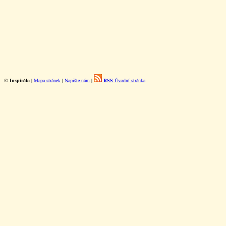
©
Inspirála
|
Mapa stránek
|
Napište nám
|
RSS
Úvodní stránka