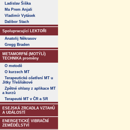
Ladislav Šiška
Ma Prem Anjali
Vladimír Vytásek
Dalibor Stach
Spolupracující LEKTOŘI
Anatolij Někrasov
Gregg Braden
METAMORFNÍ (MOTÝLÍ)
TECHNIKA proměny
O metodě
O kurzech MT
Terapeutické ošetření MT u
Jitky Třešňákové
Zpětné ohlasy z aplikace MT
a kurzů
Terapeuté MT v ČR a SR
ESEJSKÁ ZRCADLA VZTAHŮ
A UDÁLOSTÍ
ENERGETICKÉ VIBRAČNÍ
ZEMĚDĚLSTVÍ