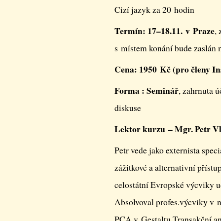
Cizí jazyk za 20 hodin
Termín: 17–18.11. v Praze
,
s místem konání bude zaslán 
Cena: 1950 Kč (pro členy In
Forma : Seminář
, zahrnuta 
diskuse
Lektor kurzu – Mgr. Petr V
Petr vede jako externista spe
zážitkové a alternativní přís
celostátní Evropské výcviky 
Absolvoval profes.výcviky v n
PCA,v Gestaltu,Tran­sakční ana