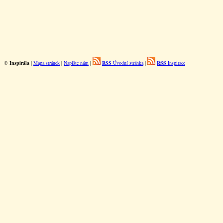
©
Inspirála
|
Mapa stránek
|
Napište nám
|
RSS
Úvodní stránka
|
RSS
Inspirace