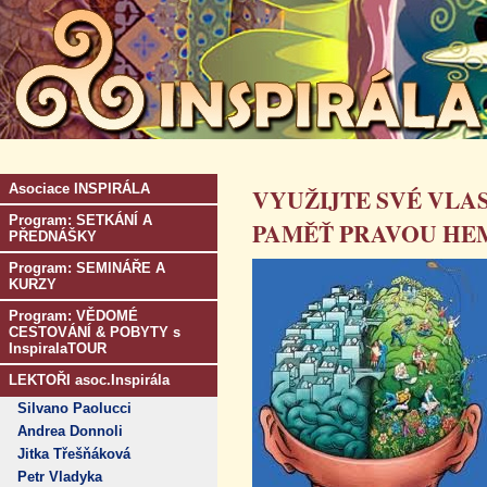
Asociace INSPIRÁLA
VYUŽIJTE SVÉ VLAS
Program: SETKÁNÍ A
PAMĚŤ PRAVOU HE
PŘEDNÁŠKY
Program: SEMINÁŘE A
KURZY
Program: VĚDOMÉ
CESTOVÁNÍ & POBYTY s
InspiralaTOUR
LEKTOŘI asoc.Inspirála
Silvano Paolucci
Andrea Donnoli
Jitka Třešňáková
Petr Vladyka