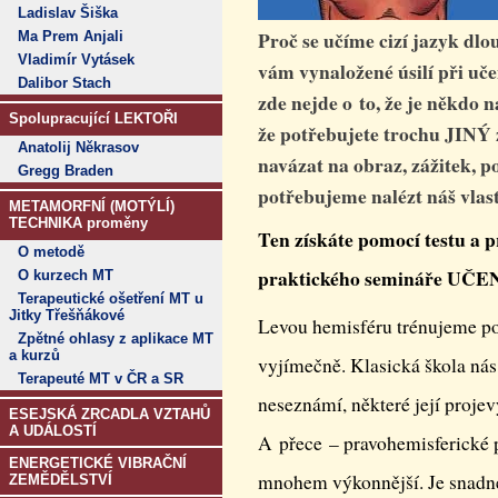
Ladislav Šiška
Proč se učíme cizí jazyk dl
Ma Prem Anjali
Vladimír Vytásek
vám vynaložené úsilí při uč
Dalibor Stach
zde nejde o to, že je někdo 
Spolupracující LEKTOŘI
že potřebujete trochu JINÝ 
Anatolij Někrasov
navázat na obraz, zážitek, p
Gregg Braden
potřebujeme nalézt náš vlast
METAMORFNÍ (MOTÝLÍ)
TECHNIKA proměny
Ten získáte pomocí testu a
O metodě
praktického semináře 
O kurzech MT
Terapeutické ošetření MT u
Jitky Třešňákové
Levou hemisféru trénujeme pov
Zpětné ohlasy z aplikace MT
a kurzů
vyjímečně. Klasická škola nás
Terapeuté MT v ČR a SR
neseznámí, některé její proje
ESEJSKÁ ZRCADLA VZTAHŮ
A UDÁLOSTÍ
A přece – pravohemisferické p
ENERGETICKÉ VIBRAČNÍ
mnohem výkonnější. Je snadné
ZEMĚDĚLSTVÍ