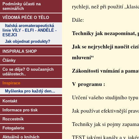
Podmínky účasti na
rychleji, než při použití „kla
seminářích
VĚDOMÁ PÉČE O TĚLO
Dále:
Italská aromaterapeutická
linie VÍLY - ELFI - ANDĚLÉ -
Techniky jak nezapomínat, 
ESEJCI
Jak objednat produkty?
Jak se nejrychleji naučit ci
INSPIRALA SHOP
mluvení“
Články
Zákonitosti vnímání a pamat
Co se děje? O současných
událostech..
V programu :
Inspirace
Myšlenka pro každý den...
Určení vašeho studijního typu
Kontakt
Jak používat efektivnější pra
Informace pro tisk
Rozcestník
Techniky jak si pojmy zapam
Fotogalerie
TEST jakými kanály a v jaké
Aktuálně o knihách