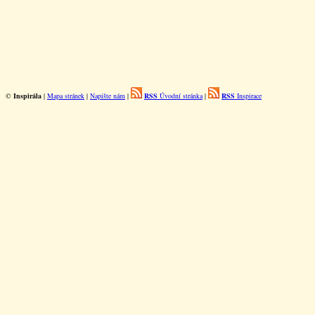
©
Inspirála
|
Mapa stránek
|
Napište nám
|
RSS
Úvodní stránka
|
RSS
Inspirace