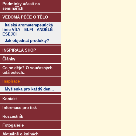
Podmínky účasti na
seminářích
VĚDOMÁ PÉČE O TĚLO
Italská aromaterapeutická
linie VÍLY - ELFI - ANDĚLÉ -
ESEJCI
Jak objednat produkty?
INSPIRALA SHOP
Články
Co se děje? O současných
událostech..
Inspirace
Myšlenka pro každý den...
Kontakt
Informace pro tisk
Rozcestník
Fotogalerie
Aktuálně o knihách