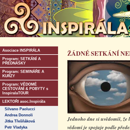
Asociace INSPIRÁLA
ŽÁDNÉ SETKÁNÍ NE
Program: SETKÁNÍ A
PŘEDNÁŠKY
Program: SEMINÁŘE A
KURZY
Program: VĚDOMÉ
CESTOVÁNÍ & POBYTY s
InspiralaTOUR
LEKTOŘI asoc.Inspirála
Silvano Paolucci
Andrea Donnoli
Jednoho dne si uvědomíš, že 
Jitka Třešňáková
vědomí je spojuje podle pře
Petr Vladyka