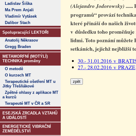
Ladislav Šiška
......
(Alejandro Jodorowsky)
Ma Prem Anjali
programů“ provází techni
Vladimír Vytásek
které přináší do našich živo
Dalibor Stach
v důsledku toho proměňuje 
Spolupracující LEKTOŘI
lidmi. Toto poznání můžet
Anatolij Někrasov
Gregg Braden
setkáních, jejichž nejbližší 
METAMORFNÍ (MOTÝLÍ)
30.- 31.01.2016 v BRA­T
TECHNIKA proměny
27.- 28.02.2016 v PRAZE
O metodě
O kurzech MT
Terapeutické ošetření MT u
Jitky Třešňákové
Zpětné ohlasy z aplikace MT
a kurzů
Terapeuté MT v ČR a SR
ESEJSKÁ ZRCADLA VZTAHŮ
A UDÁLOSTÍ
ENERGETICKÉ VIBRAČNÍ
ZEMĚDĚLSTVÍ