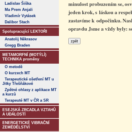
minulost probuzením se, osv
Ladislav Šiška
Ma Prem Anjali
jeden krok, s láskou a respe
Vladimír Vytásek
zastavíme k odpočinku.
Nasl
Dalibor Stach
opravdu Jsme a vždy byly: s
Spolupracující LEKTOŘI
Anatolij Někrasov
Gregg Braden
METAMORFNÍ (MOTÝLÍ)
TECHNIKA proměny
O metodě
O kurzech MT
Terapeutické ošetření MT u
Jitky Třešňákové
Zpětné ohlasy z aplikace MT
a kurzů
Terapeuté MT v ČR a SR
ESEJSKÁ ZRCADLA VZTAHŮ
A UDÁLOSTÍ
ENERGETICKÉ VIBRAČNÍ
ZEMĚDĚLSTVÍ