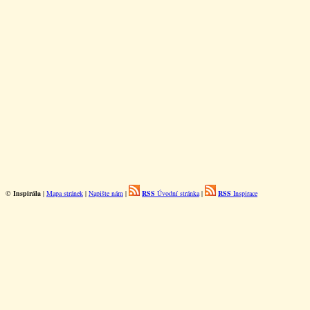
©
Inspirála
|
Mapa stránek
|
Napište nám
|
RSS
Úvodní stránka
|
RSS
Inspirace