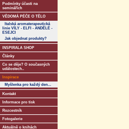
Podmínky účasti na
seminářích
VĚDOMÁ PÉČE O TĚLO
Italská aromaterapeutická
linie VÍLY - ELFI - ANDĚLÉ -
ESEJCI
Jak objednat produkty?
INSPIRALA SHOP
Články
Co se děje? O současných
událostech..
Inspirace
Myšlenka pro každý den...
Kontakt
Informace pro tisk
Rozcestník
Fotogalerie
Aktuálně o knihách