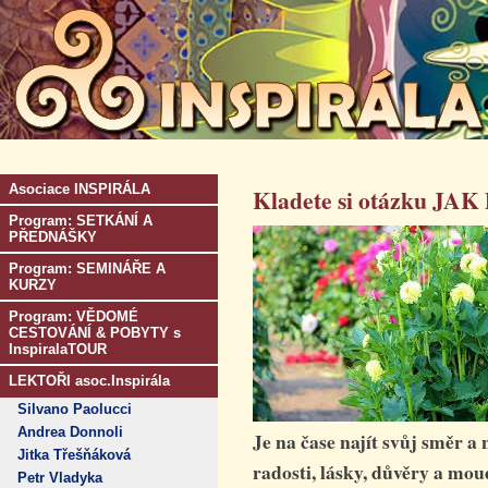
Asociace INSPIRÁLA
Kladete si otázku JA
Program: SETKÁNÍ A
PŘEDNÁŠKY
Program: SEMINÁŘE A
KURZY
Program: VĚDOMÉ
CESTOVÁNÍ & POBYTY s
InspiralaTOUR
LEKTOŘI asoc.Inspirála
Silvano Paolucci
Andrea Donnoli
Je na čase najít svůj směr a
Jitka Třešňáková
radosti, lásky, důvěry a moud
Petr Vladyka