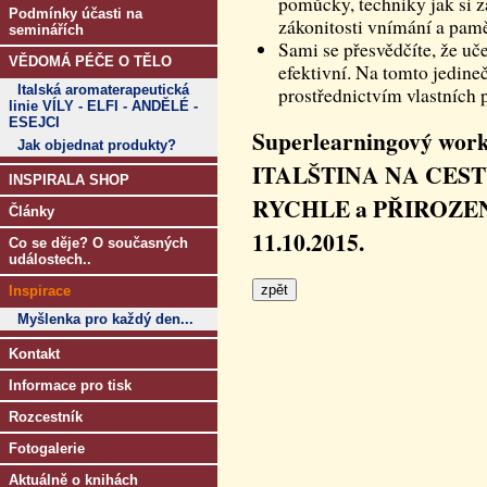
pomůcky, techniky jak si 
Podmínky účasti na
zákonitosti vnímání a pamě
seminářích
Sami se přesvědčíte, že uč
VĚDOMÁ PÉČE O TĚLO
efektivní. Na tomto jedine
Italská aromaterapeutická
prostřednictvím vlastních 
linie VÍLY - ELFI - ANDĚLÉ -
ESEJCI
Superlearningový wor
Jak objednat produkty?
ITALŠTINA NA CES
INSPIRALA SHOP
RYCHLE a PŘIROZENĚ s
Články
11.10.2015.
Co se děje? O současných
událostech..
Inspirace
Myšlenka pro každý den...
Kontakt
Informace pro tisk
Rozcestník
Fotogalerie
Aktuálně o knihách