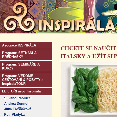
Asociace INSPIRÁLA
CHCETE SE NAUČIT
Program: SETKÁNÍ A
ITALSKY A UŽÍT S
PŘEDNÁŠKY
Program: SEMINÁŘE A
KURZY
Program: VĚDOMÉ
CESTOVÁNÍ & POBYTY s
InspiralaTOUR
LEKTOŘI asoc.Inspirála
Silvano Paolucci
Andrea Donnoli
Jitka Třešňáková
Petr Vladyka