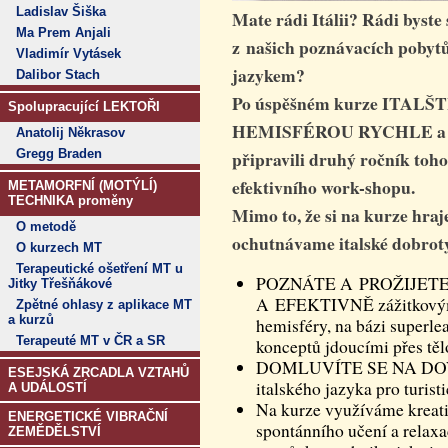
Ladislav Šiška
Mate rádi Itálii? Rádi byste 
Ma Prem Anjali
z našich poznávacích pobyt
Vladimír Vytásek
jazykem?
Dalibor Stach
Po úspěšném kurze ITAL
Spolupracující LEKTOŘI
HEMISFÉROU RYCHLE a P
Anatolij Někrasov
Gregg Braden
připravili druhý ročník toh
efektivního work-shopu.
METAMORFNÍ (MOTÝLÍ)
TECHNIKA proměny
Mimo to, že si na kurze hraj
O metodě
ochutnávame italské dobroty a
O kurzech MT
Terapeutické ošetření MT u
POZNÁTE A PROŽIJETE
Jitky Třešňákové
A EFEKTIVNĚ zážitkovými
Zpětné ohlasy z aplikace MT
a kurzů
hemisféry, na bázi superle
Terapeuté MT v ČR a SR
konceptů jdoucími přes tělo
DOMLUVÍTE SE NA DOVOL
ESEJSKÁ ZRCADLA VZTAHŮ
italského jazyka pro turist
A UDÁLOSTÍ
Na kurze využíváme kreativ
ENERGETICKÉ VIBRAČNÍ
spontánního učení a rela
ZEMĚDĚLSTVÍ