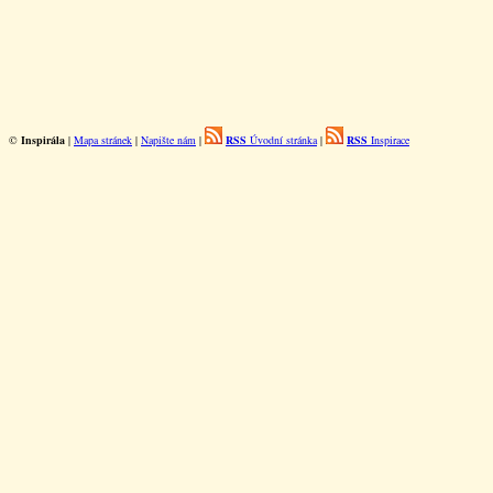
©
Inspirála
|
Mapa stránek
|
Napište nám
|
RSS
Úvodní stránka
|
RSS
Inspirace