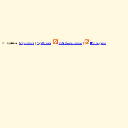
©
Inspirála
|
Mapa stránek
|
Napište nám
|
RSS
Úvodní stránka
|
RSS
Inspirace