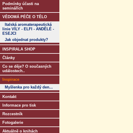
Podmínky účasti na
seminářích
VĚDOMÁ PÉČE O TĚLO
Italská aromaterapeutická
linie VÍLY - ELFI - ANDĚLÉ -
ESEJCI
Jak objednat produkty?
INSPIRALA SHOP
Články
Co se děje? O současných
událostech..
Inspirace
Myšlenka pro každý den...
Kontakt
Informace pro tisk
Rozcestník
Fotogalerie
Aktuálně o knihách