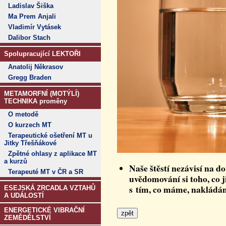
Ladislav Šiška
Ma Prem Anjali
Vladimír Vytásek
Dalibor Stach
Spolupracující LEKTOŘI
Anatolij Někrasov
Gregg Braden
METAMORFNÍ (MOTÝLÍ)
TECHNIKA proměny
O metodě
O kurzech MT
Terapeutické ošetření MT u
Jitky Třešňákové
Zpětné ohlasy z aplikace MT
a kurzů
Naše štěstí nezávisí na d
Terapeuté MT v ČR a SR
uvědomování si toho, co j
s tím, co máme, nakládá
ESEJSKÁ ZRCADLA VZTAHŮ
A UDÁLOSTÍ
ENERGETICKÉ VIBRAČNÍ
ZEMĚDĚLSTVÍ