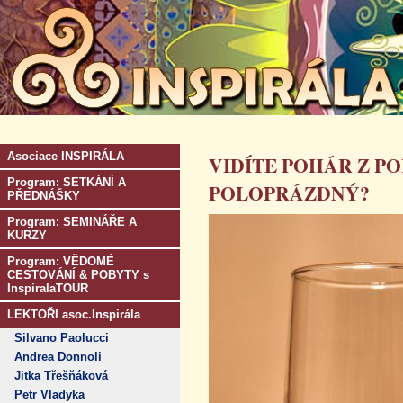
Asociace INSPIRÁLA
VIDÍTE POHÁR Z PO
Program: SETKÁNÍ A
POLOPRÁZDNÝ?
PŘEDNÁŠKY
Program: SEMINÁŘE A
KURZY
Program: VĚDOMÉ
CESTOVÁNÍ & POBYTY s
InspiralaTOUR
LEKTOŘI asoc.Inspirála
Silvano Paolucci
Andrea Donnoli
Jitka Třešňáková
Petr Vladyka