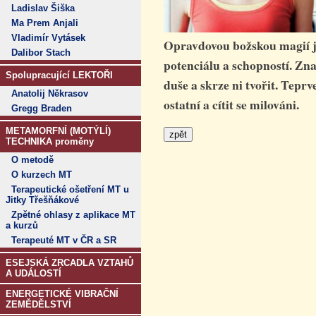
Ladislav Šiška
Ma Prem Anjali
Vladimír Vytásek
Opravdovou božskou magií je
Dalibor Stach
potenciálu a schopností. Zn
Spolupracující LEKTOŘI
duše a skrze ni tvořit. Tep
Anatolij Někrasov
ostatní a cítit se milováni.
Gregg Braden
METAMORFNÍ (MOTÝLÍ)
TECHNIKA proměny
O metodě
O kurzech MT
Terapeutické ošetření MT u
Jitky Třešňákové
Zpětné ohlasy z aplikace MT
a kurzů
Terapeuté MT v ČR a SR
ESEJSKÁ ZRCADLA VZTAHŮ
A UDÁLOSTÍ
ENERGETICKÉ VIBRAČNÍ
ZEMĚDĚLSTVÍ