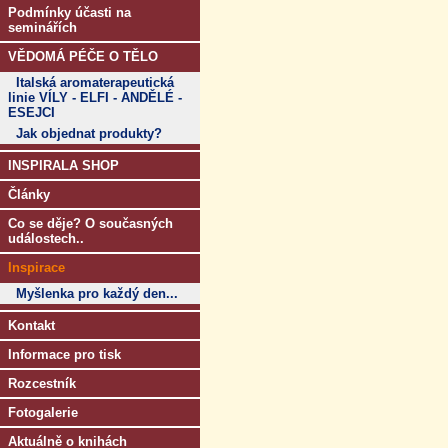
Podmínky účasti na
seminářích
VĚDOMÁ PÉČE O TĚLO
Italská aromaterapeutická
linie VÍLY - ELFI - ANDĚLÉ -
ESEJCI
Jak objednat produkty?
INSPIRALA SHOP
Články
Co se děje? O současných
událostech..
Inspirace
Myšlenka pro každý den...
Kontakt
Informace pro tisk
Rozcestník
Fotogalerie
Aktuálně o knihách