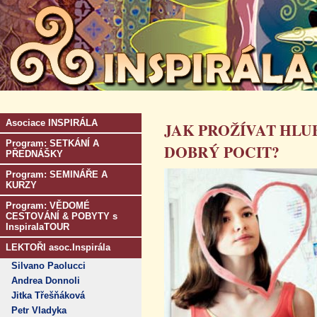
Asociace INSPIRÁLA
JAK PROŽÍVAT HLU
Program: SETKÁNÍ A
DOBRÝ POCIT?
PŘEDNÁŠKY
Program: SEMINÁŘE A
KURZY
Program: VĚDOMÉ
CESTOVÁNÍ & POBYTY s
InspiralaTOUR
LEKTOŘI asoc.Inspirála
Silvano Paolucci
Andrea Donnoli
Jitka Třešňáková
Petr Vladyka