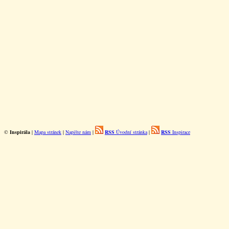
©
Inspirála
|
Mapa stránek
|
Napište nám
|
RSS
Úvodní stránka
|
RSS
Inspirace