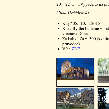
20 – 22°C°…Vypadá to na pro
(Jitka Třešňáková)
Kdy? 05.- 10.11.2015
Kde? Bydlet budeme v kr
v centru Říma
Za kolik? Za €. 300 (kvali
průvodce)
Více
ZDE