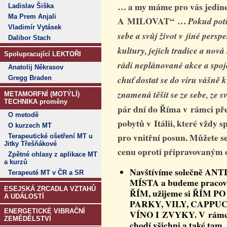
… a my máme pro vás jedin
Ladislav Šiška
Ma Prem Anjali
A MILOVAT“ …
Pokud potř
Vladimír Vytásek
sebe a svůj život v jiné persp
Dalibor Stach
kultury, jejich tradice a nová
Spolupracující LEKTOŘI
rádi neplánované akce a spo
Anatolij Někrasov
chuť dostat se do víru vášně k
Gregg Braden
znamená těšit se ze sebe, ze 
METAMORFNÍ (MOTÝLÍ)
TECHNIKA proměny
pár dní do Říma v rámci př
O metodě
pobytů v Itálii, které vždy 
O kurzech MT
pro vnitřní posun. Můžete s
Terapeutické ošetření MT u
Jitky Třešňákové
cenu oproti pŕipravovaným 
Zpětné ohlasy z aplikace MT
a kurzů
Navštívíme solečně 
Terapeuté MT v ČR a SR
MÍSTA a budeme pracova
ESEJSKÁ ZRCADLA VZTAHŮ
ŘÍM, užijeme si ŘÍM
A UDÁLOSTÍ
PARKY, VILY, CAPPUC
ENERGETICKÉ VIBRAČNÍ
VÍNO I ZVYKY. V rámci
ZEMĚDĚLSTVÍ
chodí všichni a také tam, 