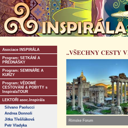
Asociace INSPIRÁLA
..VŠECHNY CESTY V
Program: SETKÁNÍ A
PŘEDNÁŠKY
Program: SEMINÁŘE A
KURZY
Program: VĚDOMÉ
CESTOVÁNÍ & POBYTY s
InspiralaTOUR
LEKTOŘI asoc.Inspirála
Silvano Paolucci
Andrea Donnoli
Jitka Třešňáková
Rímske Forum
Petr Vladyka