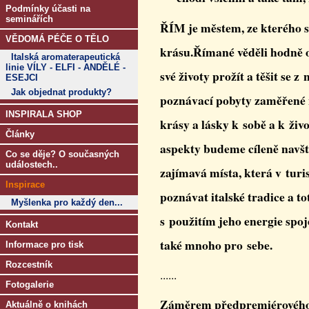
Podmínky účasti na
seminářích
ŘÍM je městem, ze kterého sá
VĚDOMÁ PÉČE O TĚLO
krásu.Římané věděli hodně o
Italská aromaterapeutická
linie VÍLY - ELFI - ANDĚLÉ -
své životy prožít a těšit se 
ESEJCI
Jak objednat produkty?
poznávací pobyty zaměřené n
INSPIRALA SHOP
krásy a lásky k sobě a k živ
Články
aspekty budeme cíleně navš
Co se děje? O současných
událostech..
zajímavá místa, která v tur
Inspirace
poznávat italské tradice a t
Myšlenka pro každý den...
s použitím jeho energie spo
Kontakt
také mnoho pro sebe.
Informace pro tisk
Rozcestník
......
Fotogalerie
Záměrem předpremiérového po
Aktuálně o knihách