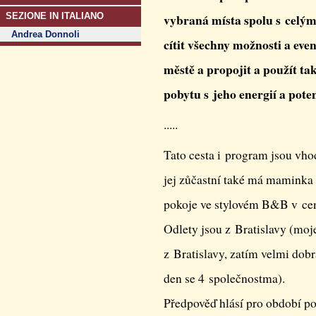
SEZIONE IN ITALIANO
vybraná místa spolu s celým
Andrea Donnoli
cítit všechny možnosti a ev
městě a propojit a použít t
pobytu s jeho energií a pote
.....
Tato cesta i program jsou vho
jej zůčastní také má maminka a
pokoje ve stylovém B&B v cen
Odlety jsou z Bratislavy (mo
z Bratislavy, zatím velmi dobr
den se 4 společnostma).
Předpověď hlásí pro období p