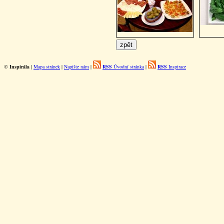
©
Inspirála
|
Mapa stránek
|
Napište nám
|
RSS
Úvodní stránka
|
RSS
Inspirace