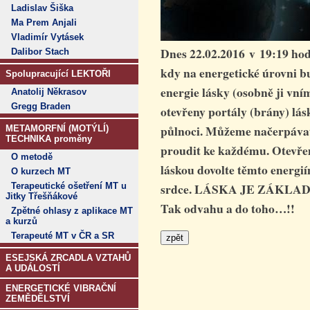
Ladislav Šiška
Ma Prem Anjali
Vladimír Vytásek
Dnes 22.02.2016 v 19:19 hod
Dalibor Stach
kdy na energetické úrovni b
Spolupracující LEKTOŘI
energie lásky (osobně ji vní
Anatolij Někrasov
Gregg Braden
otevřeny portály (brány) lás
půlnoci. Můžeme načerpávat 
METAMORFNÍ (MOTÝLÍ)
TECHNIKA proměny
proudit ke každému. Otevře
O metodě
láskou dovolte těmto energií
O kurzech MT
srdce. LÁSKA JE ZÁKLA
Terapeutické ošetření MT u
Jitky Třešňákové
Tak odvahu a do toho…!!
Zpětné ohlasy z aplikace MT
a kurzů
Terapeuté MT v ČR a SR
ESEJSKÁ ZRCADLA VZTAHŮ
A UDÁLOSTÍ
ENERGETICKÉ VIBRAČNÍ
ZEMĚDĚLSTVÍ