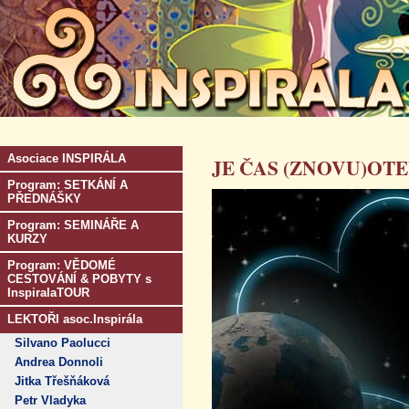
Asociace INSPIRÁLA
JE ČAS (ZNOVU)OTE
Program: SETKÁNÍ A
PŘEDNÁŠKY
Program: SEMINÁŘE A
KURZY
Program: VĚDOMÉ
CESTOVÁNÍ & POBYTY s
InspiralaTOUR
LEKTOŘI asoc.Inspirála
Silvano Paolucci
Andrea Donnoli
Jitka Třešňáková
Petr Vladyka