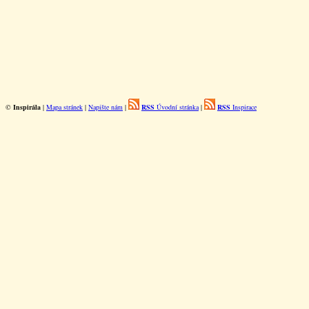
©
Inspirála
|
Mapa stránek
|
Napište nám
|
RSS
Úvodní stránka
|
RSS
Inspirace