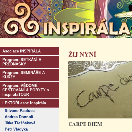
Asociace INSPIRÁLA
ŽIJ NYNÍ
Program: SETKÁNÍ A
PŘEDNÁŠKY
Program: SEMINÁŘE A
KURZY
Program: VĚDOMÉ
CESTOVÁNÍ & POBYTY s
InspiralaTOUR
LEKTOŘI asoc.Inspirála
Silvano Paolucci
Andrea Donnoli
CARPE DIEM
Jitka Třešňáková
Petr Vladyka