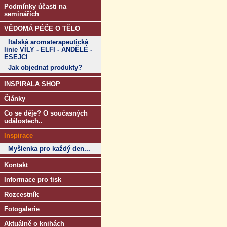
Podmínky účasti na
seminářích
VĚDOMÁ PÉČE O TĚLO
Italská aromaterapeutická
linie VÍLY - ELFI - ANDĚLÉ -
ESEJCI
Jak objednat produkty?
INSPIRALA SHOP
Články
Co se děje? O současných
událostech..
Inspirace
Myšlenka pro každý den...
Kontakt
Informace pro tisk
Rozcestník
Fotogalerie
Aktuálně o knihách