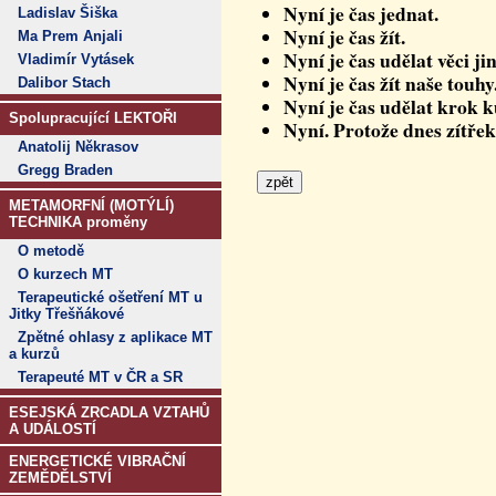
Nyní je čas jednat.
Ladislav Šiška
Nyní je čas žít.
Ma Prem Anjali
Nyní je čas udělat věci ji
Vladimír Vytásek
Nyní je čas žít naše touhy
Dalibor Stach
Nyní je čas udělat krok 
Spolupracující LEKTOŘI
Nyní. Protože dnes zítřek
Anatolij Někrasov
Gregg Braden
METAMORFNÍ (MOTÝLÍ)
TECHNIKA proměny
O metodě
O kurzech MT
Terapeutické ošetření MT u
Jitky Třešňákové
Zpětné ohlasy z aplikace MT
a kurzů
Terapeuté MT v ČR a SR
ESEJSKÁ ZRCADLA VZTAHŮ
A UDÁLOSTÍ
ENERGETICKÉ VIBRAČNÍ
ZEMĚDĚLSTVÍ