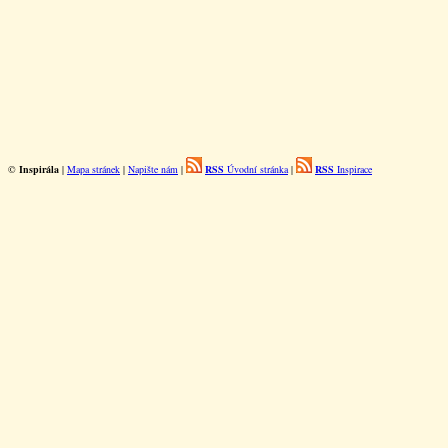
©
Inspirála
|
Mapa stránek
|
Napište nám
|
RSS
Úvodní stránka
|
RSS
Inspirace