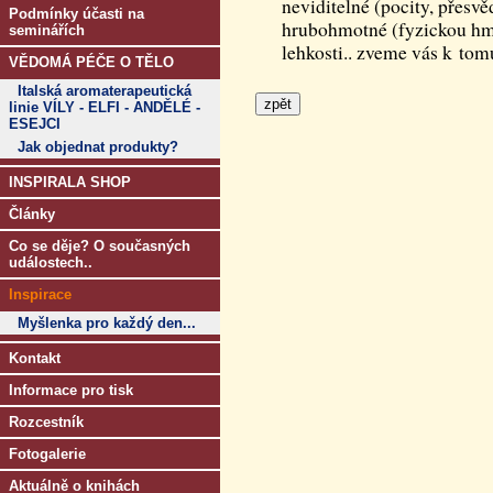
neviditelné (pocity, přesv
Podmínky účasti na
hrubohmotné (fyzickou hmot
seminářích
lehkosti.. zveme vás k tomu
VĚDOMÁ PÉČE O TĚLO
Italská aromaterapeutická
linie VÍLY - ELFI - ANDĚLÉ -
ESEJCI
Jak objednat produkty?
INSPIRALA SHOP
Články
Co se děje? O současných
událostech..
Inspirace
Myšlenka pro každý den...
Kontakt
Informace pro tisk
Rozcestník
Fotogalerie
Aktuálně o knihách