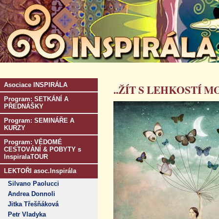
Asociace INSPIRÁLA
..ŽÍT S LEHKOSTÍ M
Program: SETKÁNÍ A
PŘEDNÁŠKY
Program: SEMINÁŘE A
KURZY
Program: VĚDOMÉ
CESTOVÁNÍ & POBYTY s
InspiralaTOUR
LEKTOŘI asoc.Inspirála
Silvano Paolucci
Andrea Donnoli
Jitka Třešňáková
Petr Vladyka