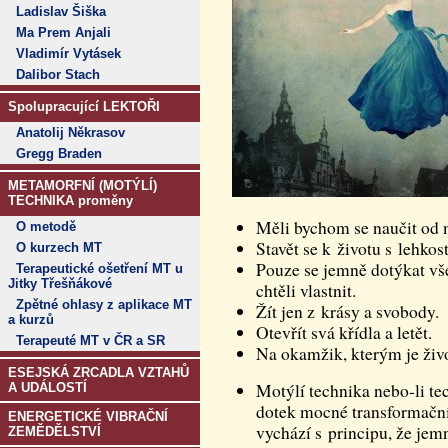
Ladislav Šiška
Ma Prem Anjali
Vladimír Vytásek
Dalibor Stach
Spolupracující LEKTOŘI
Anatolij Někrasov
Gregg Braden
METAMORFNÍ (MOTÝLÍ)
TECHNIKA proměny
Měli bychom se naučit od 
O metodě
Stavět se k životu s lehkost
O kurzech MT
Pouze se jemně dotýkat vš
Terapeutické ošetření MT u
Jitky Třešňákové
chtěli vlastnit.
Zpětné ohlasy z aplikace MT
Žít jen z krásy a svobody.
a kurzů
Otevřít svá křídla a letět.
Terapeuté MT v ČR a SR
Na okamžik, kterým je živ
ESEJSKÁ ZRCADLA VZTAHŮ
Motýlí technika nebo-li
A UDÁLOSTÍ
dotek mocné transformačn
ENERGETICKÉ VIBRAČNÍ
vychází s principu, že je
ZEMĚDĚLSTVÍ