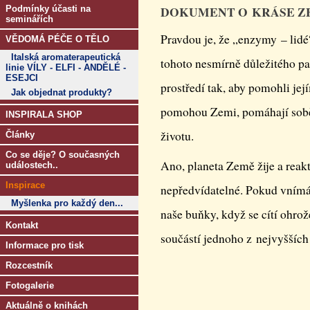
DOKUMENT O KRÁSE Z
Podmínky účasti na
seminářích
Pravdou je, že „enzymy – lidé
VĚDOMÁ PÉČE O TĚLO
Italská aromaterapeutická
tohoto nesmírně důležitého par
linie VÍLY - ELFI - ANDĚLÉ -
ESEJCI
prostředí tak, aby pomohli jej
Jak objednat produkty?
pomohou Zemi, pomáhají sobě
INSPIRALA SHOP
životu.
Články
Co se děje? O současných
Ano, planeta Země žije a reakt
událostech..
Inspirace
nepředvídatelné. Pokud vnímá, 
Myšlenka pro každý den...
naše buňky, když se cítí ohro
Kontakt
součástí jednoho z nejvyšších
Informace pro tisk
Rozcestník
Fotogalerie
Aktuálně o knihách