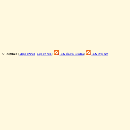
©
Inspirála
|
Mapa stránek
|
Napište nám
|
RSS
Úvodní stránka
|
RSS
Inspirace