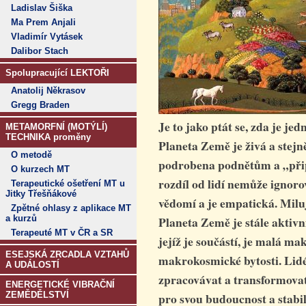
Ladislav Šiška
Ma Prem Anjali
Vladimír Vytásek
Dalibor Stach
Spolupracující LEKTOŘI
Anatolij Někrasov
Gregg Braden
Je to jako ptát se, zda je j
METAMORFNÍ (MOTÝLÍ)
TECHNIKA proměny
Planeta Země je živá a stejně
O metodě
podrobena podnětům a „při
O kurzech MT
rozdíl od lidí nemůže ignorov
Terapeutické ošetření MT u
Jitky Třešňákové
vědomí a je empatická. Milu
Zpětné ohlasy z aplikace MT
a kurzů
Planeta Země je stále aktivn
Terapeuté MT v ČR a SR
jejíž je součástí, je malá 
ESEJSKÁ ZRCADLA VZTAHŮ
makrokosmické bytosti. Lidé
A UDÁLOSTÍ
zpracovávat a transformovat
ENERGETICKÉ VIBRAČNÍ
ZEMĚDĚLSTVÍ
pro svou budoucnost a stabil