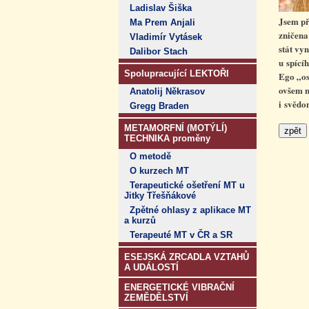
Ladislav Šiška
Jsem pře
Ma Prem Anjali
zničena
Vladimír Vytásek
stát vy
Dalibor Stach
u spícíh
Spolupracující LEKTOŘI
Ego „os
ovšem n
Anatolij Někrasov
i svědo
Gregg Braden
METAMORFNÍ (MOTÝLÍ)
TECHNIKA proměny
O metodě
O kurzech MT
Terapeutické ošetření MT u
Jitky Třešňákové
Zpětné ohlasy z aplikace MT
a kurzů
Terapeuté MT v ČR a SR
ESEJSKÁ ZRCADLA VZTAHŮ
A UDÁLOSTÍ
ENERGETICKÉ VIBRAČNÍ
ZEMĚDĚLSTVÍ