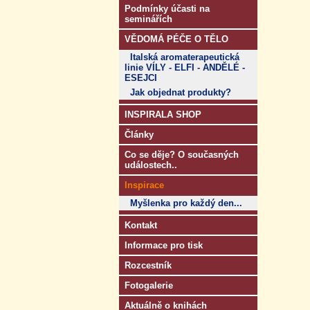
Podmínky účasti na
seminářích
VĚDOMÁ PÉČE O TĚLO
Italská aromaterapeutická
linie VÍLY - ELFI - ANDĚLÉ -
ESEJCI
Jak objednat produkty?
INSPIRALA SHOP
Články
Co se děje? O současných
událostech..
Inspirace
Myšlenka pro každý den...
Kontakt
Informace pro tisk
Rozcestník
Fotogalerie
Aktuálně o knihách