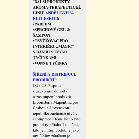
DALŠÍ PRODUKTY
"
AROMA-TERAPEUTICKÉ
LINIE
ANDĚLÉ-VÍLY-
ELFI-ESEJCI:
PARFÉM
•
SPRCHOVÝ GEL &
•
ŠAMPON
OSVĚŽOVAČ PRO
•
INTERIÉRY „MAGIC“
S BAMBUSOVÝMI
TYČINKAMI
VONNÉ TYČINKY
•
.
ŠÍŘENÍ A DISTRIBUCE
PRODUKTŮ:
Od r. 2017 spolu
s uzavřením dohody
o zastoupení produktů
Erboristeria Magentina pro
Českou a Slovenskou
republiku začínáme utvářet
spolupráce s těmi, koho tyto
produkty přitahují a s těmi,
kdo je milují podobně jako
my. Našim záměrem je