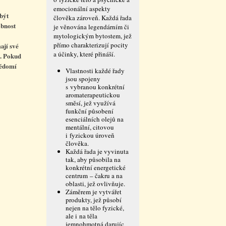
emocionální aspekty
 být
člověka zároveň. Každá řada
obnost
je věnována legendárním či
mytologickým bytostem, jež
přímo charakterizují pocity
ají své
a účinky, které přináší.
u. Pokud
vědomí
Vlastnosti každé řady
jsou spojeny
s vybranou konkrétní
aromaterapeutickou
směsí, jež využívá
funkční působení
esenciálních olejů na
mentální, citovou
i fyzickou úroveň
člověka.
Každá řada je vyvinuta
tak, aby působila na
konkrétní energetické
centrum – čakru a na
oblasti, jež ovlivňuje.
Záměrem je vytvářet
produkty, jež působí
nejen na tělo fyzické,
ale i na těla
jemnohmotná darujíc