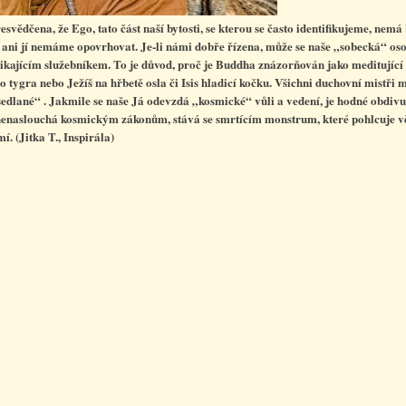
svědčena, že Ego, tato část naší bytosti, se kterou se často identifikujeme, nemá
 ani jí nemáme opovrhovat. Je-li námi dobře řízena, může se naše „sobecká“ os
nikajícím služebníkem. To je důvod, proč je Buddha znázorňován jako meditující
o tygra nebo Ježíš na hřbetě osla či Isis hladicí kočku. Všichni duchovní mistři m
edlané“ . Jakmile se naše Já odevzdá „kosmické“ vůli a vedení, je hodné obdiv
enaslouchá kosmickým zákonům, stává se smrtícím monstrum, které pohlcuje 
mí.
(Jitka T., Inspirála)