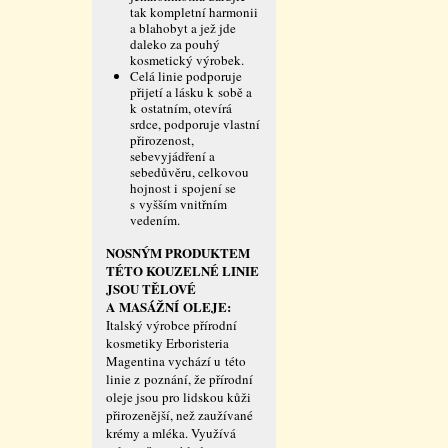
tak kompletní harmonii
a blahobyt a jež jde
daleko za pouhý
kosmetický výrobek.
Celá linie podporuje
přijetí a lásku k sobě a
k ostatním, otevírá
srdce, podporuje vlastní
přirozenost,
sebevyjádření a
sebedůvěru, celkovou
hojnost i spojení se
s vyšším vnitřním
vedením.
NOSNÝM PRODUKTEM
TÉTO KOUZELNÉ LINIE
JSOU TĚLOVÉ
A MASÁŽNÍ OLEJE:
Italský výrobce přírodní
kosmetiky Erboristeria
Magentina vychází u této
linie z poznání, že přírodní
oleje jsou pro lidskou kůži
přirozenější, než zaužívané
krémy a mléka. Využívá