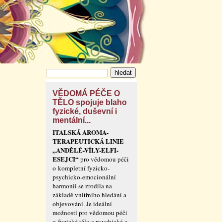
VĚDOMÁ PÉČE O
TĚLO spojuje blaho
fyzické, duševní i
mentální...
ITALSKÁ AROMA-
TERAPEUTICKÁ LINIE
„ANDĚLÉ-VÍLY-ELFI-
ESEJCI“
pro vědomou péči
o kompletní fyzicko-
psychicko-emocionální
harmonii se zrodila na
základě vnitřního hledání a
objevování. Je ideální
možností pro vědomou péči
o fyzické tělo a psychické a