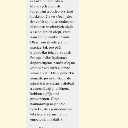
celostního pohledu a
hlubokých znalostí
fungování a potřeb systémů
lidského těla ve všech jeho
úrovních spolu se znalostmi
vlastností rostlinných olejů
a esenciálních olejů, které
nám daruje matka příroda.
Oleje jsou skvělé jak pro
masáže, tak pro péči
o pokožku těla po koupeli.
Pro optimální hydrataci
doporučujeme nanést olej na
ještě vlhkou kůži a jemně
vmasírovat. ˇ Oleje pokožku
nemastí, po několika málo
minutách se krásně vstřebají
a zanechávají ji vláčnou,
hebkou a příjemně
provoněnou. Oleje
harmonizují nejen tělo
fyzické, ale i jemnohmotná
těla (éterické, mentální,
emocionální a další).
.