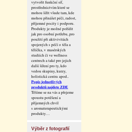
vytvořit funkční síť,
prostřednictvím které se
mohou šířit všude tam, kde
mohou přinášet péči, radost,
příjemné pocity i podporu.
Produkty je možné pořídit
jak pro osobní potřebu, pro
použití při aktivivitách
spojených s péčí o těla a
tělíčka, v masérských
studiích či ve wellness
centrech a také pro jejich
další šíření pro ty, kdo
vedou skupiny, kurzy,
holistická centra apod..
Popis jednotlivých
produktů najdete ZDE
Těšíme se na vás a přejeme
spoustu potěšení a
příjemných chvil
s aromaterape­utickými
produkty…
Výběr z fotografií