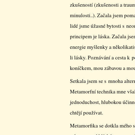
zkušeností (zkušenosti a traum
minulosti..). Začala jsem pom
lidé jsme úžasné bytosti s n
principem je láska. Začala jse
energie myšlenky a několikatis
li lásky. Poznávání a cesta k
koníčkem, mou zábavou a mou
Setkala jsem se s mnoha alter
Metamorfní technika mne však 
jednoduchost, hlubokou účinno
chtějí používat.
Metamorfika se dotkla mého sr