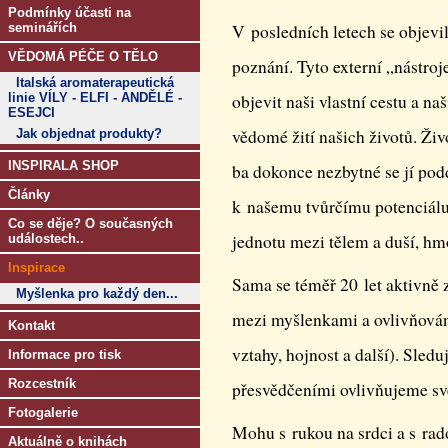
Podmínky účasti na
seminářích
V posledních letech se objevi
VĚDOMÁ PÉČE O TĚLO
poznání. Tyto externí „nástro
Italská aromaterapeutická
linie VÍLY - ELFI - ANDĚLÉ -
objevit naši vlastní cestu a na
ESEJCI
vědomé žití našich životů. Živ
Jak objednat produkty?
INSPIRALA SHOP
ba dokonce nezbytné se jí pod
Články
k našemu tvůrčímu potenciálu 
Co se děje? O současných
jednotu mezi tělem a duší, h
událostech..
Inspirace
Sama se téměř 20 let aktivně
Myšlenka pro každý den...
mezi myšlenkami a ovlivňování
Kontakt
vztahy, hojnost a další). Sled
Informace pro tisk
Rozcestník
přesvědčeními ovlivňujeme své
Fotogalerie
Mohu s rukou na srdci a s rado
Aktuálně o knihách