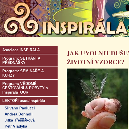
Asociace INSPIRÁLA
JAK UVOLNIT DUŠE
Program: SETKÁNÍ A
ŽIVOTNÍ VZORCE?
PŘEDNÁŠKY
Program: SEMINÁŘE A
KURZY
Program: VĚDOMÉ
CESTOVÁNÍ & POBYTY s
InspiralaTOUR
LEKTOŘI asoc.Inspirála
Silvano Paolucci
Andrea Donnoli
Jitka Třešňáková
Petr Vladyka