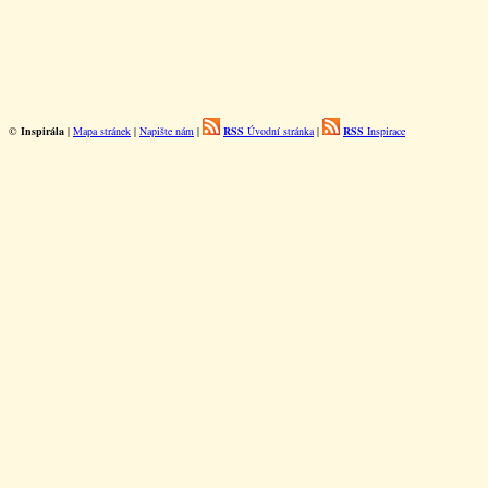
©
Inspirála
|
Mapa stránek
|
Napište nám
|
RSS
Úvodní stránka
|
RSS
Inspirace