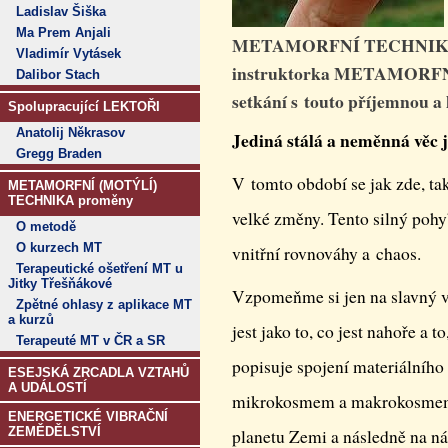
Ladislav Šiška
Ma Prem Anjali
METAMORFNÍ TECHNIKA
Vladimír Vytásek
instruktorka METAMORFNÍ
Dalibor Stach
setkání s touto příjemnou 
Spolupracující LEKTOŘI
Anatolij Někrasov
Jediná stálá a neměnná vě
Gregg Braden
V tomto období se jak zde, ta
METAMORFNÍ (MOTÝLÍ)
TECHNIKA proměny
velké změny. Tento silný pohy
O metodě
O kurzech MT
vnitřní rovnováhy a chaos.
Terapeutické ošetření MT u
Jitky Třešňákové
Vzpomeňme si jen na slavný v
Zpětné ohlasy z aplikace MT
a kurzů
jest jako to, co jest nahoře a to
Terapeuté MT v ČR a SR
popisuje spojení materiálního
ESEJSKÁ ZRCADLA VZTAHŮ
A UDÁLOSTÍ
mikrokosmem a makrokosmem a
ENERGETICKÉ VIBRAČNÍ
ZEMĚDĚLSTVÍ
planetu Zemi a následně na nás