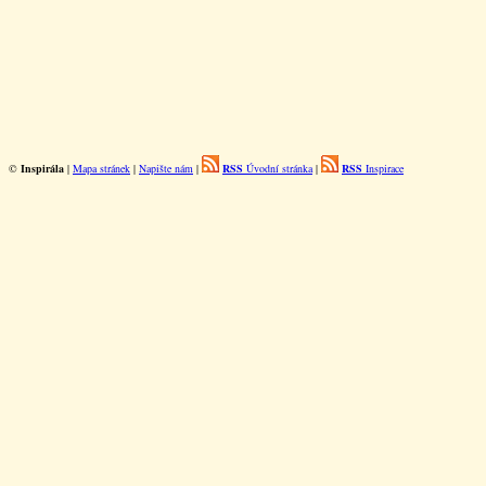
©
Inspirála
|
Mapa stránek
|
Napište nám
|
RSS
Úvodní stránka
|
RSS
Inspirace