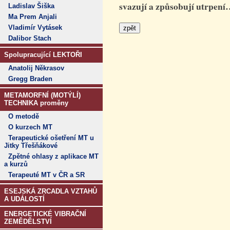
svazují a způsobují utrpení
Ladislav Šiška
Ma Prem Anjali
Vladimír Vytásek
Dalibor Stach
Spolupracující LEKTOŘI
Anatolij Někrasov
Gregg Braden
METAMORFNÍ (MOTÝLÍ)
TECHNIKA proměny
O metodě
O kurzech MT
Terapeutické ošetření MT u
Jitky Třešňákové
Zpětné ohlasy z aplikace MT
a kurzů
Terapeuté MT v ČR a SR
ESEJSKÁ ZRCADLA VZTAHŮ
A UDÁLOSTÍ
ENERGETICKÉ VIBRAČNÍ
ZEMĚDĚLSTVÍ