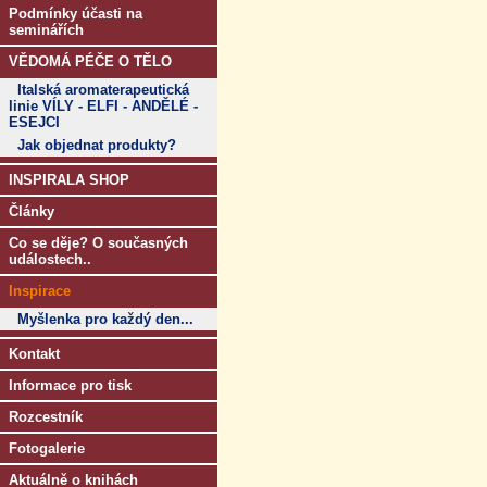
Podmínky účasti na
seminářích
VĚDOMÁ PÉČE O TĚLO
Italská aromaterapeutická
linie VÍLY - ELFI - ANDĚLÉ -
ESEJCI
Jak objednat produkty?
INSPIRALA SHOP
Články
Co se děje? O současných
událostech..
Inspirace
Myšlenka pro každý den...
Kontakt
Informace pro tisk
Rozcestník
Fotogalerie
Aktuálně o knihách