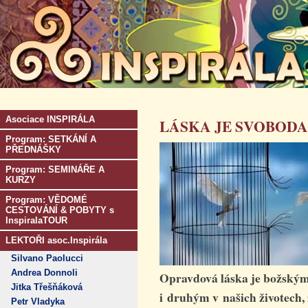
Asociace INSPIRÁLA
LÁSKA JE SVOBODA
Program: SETKÁNÍ A
PŘEDNÁŠKY
Program: SEMINÁŘE A
KURZY
Program: VĚDOMÉ
CESTOVÁNÍ & POBYTY s
InspiralaTOUR
LEKTOŘI asoc.Inspirála
Silvano Paolucci
Andrea Donnoli
Opravdová láska je božský
Jitka Třešňáková
i druhým v našich životech, 
Petr Vladyka