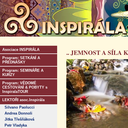
Asociace INSPIRÁLA
.. JEMNOST A SÍLA 
Program: SETKÁNÍ A
PŘEDNÁŠKY
Program: SEMINÁŘE A
KURZY
Program: VĚDOMÉ
CESTOVÁNÍ & POBYTY s
InspiralaTOUR
LEKTOŘI asoc.Inspirála
Silvano Paolucci
Andrea Donnoli
Jitka Třešňáková
Petr Vladyka