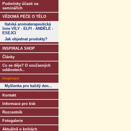
Podmínky účasti na
seminářích
VĚDOMÁ PÉČE O TĚLO
Italská aromaterapeutická
linie VÍLY - ELFI - ANDĚLÉ -
ESEJCI
Jak objednat produkty?
INSPIRALA SHOP
Články
Co se děje? O současných
událostech..
Inspirace
Myšlenka pro každý den...
Kontakt
Informace pro tisk
Rozcestník
Fotogalerie
Aktuálně o knihách