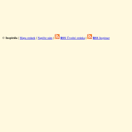
©
Inspirála
|
Mapa stránek
|
Napište nám
|
RSS
Úvodní stránka
|
RSS
Inspirace