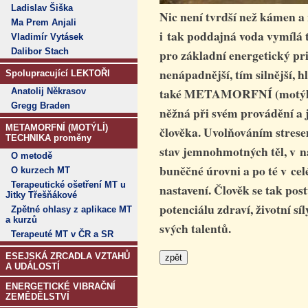
Ladislav Šiška
Nic není tvrdší než kámen a 
Ma Prem Anjali
i tak poddajná voda vymílá 
Vladimír Vytásek
Dalibor Stach
pro základní energetický pri
nenápadnější, tím silnější, h
Spolupracující LEKTOŘI
také METAMORFNÍ (motýlí)
Anatolij Někrasov
Gregg Braden
něžná při svém provádění a 
METAMORFNÍ (MOTÝLÍ)
člověka. Uvolňováním stres
TECHNIKA proměny
stav jemnohmotných těl, v 
O metodě
buněčné úrovni a po té v ce
O kurzech MT
Terapeutické ošetření MT u
nastavení. Člověk se tak po
Jitky Třešňákové
potenciálu zdraví, životní s
Zpětné ohlasy z aplikace MT
a kurzů
svých talentů.
Terapeuté MT v ČR a SR
ESEJSKÁ ZRCADLA VZTAHŮ
A UDÁLOSTÍ
ENERGETICKÉ VIBRAČNÍ
ZEMĚDĚLSTVÍ