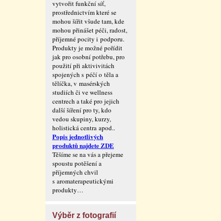
vytvořit funkční síť,
prostřednictvím které se
mohou šířit všude tam, kde
mohou přinášet péči, radost,
příjemné pocity i podporu.
Produkty je možné pořídit
jak pro osobní potřebu, pro
použití při aktivivitách
spojených s péčí o těla a
tělíčka, v masérských
studiích či ve wellness
centrech a také pro jejich
další šíření pro ty, kdo
vedou skupiny, kurzy,
holistická centra apod..
Popis jednotlivých
produktů najdete ZDE
Těšíme se na vás a přejeme
spoustu potěšení a
příjemných chvil
s aromaterape­utickými
produkty…
Výběr z fotografií