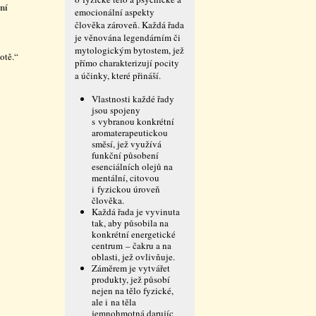
ní
emocionální aspekty
člověka zároveň. Každá řada
je věnována legendárním či
mytologickým bytostem, jež
otě.“
přímo charakterizují pocity
a účinky, které přináší.
Vlastnosti každé řady
jsou spojeny
s vybranou konkrétní
aromaterapeutickou
směsí, jež využívá
funkční působení
esenciálních olejů na
mentální, citovou
i fyzickou úroveň
člověka.
Každá řada je vyvinuta
tak, aby působila na
konkrétní energetické
centrum – čakru a na
oblasti, jež ovlivňuje.
Záměrem je vytvářet
produkty, jež působí
nejen na tělo fyzické,
ale i na těla
jemnohmotná darujíc