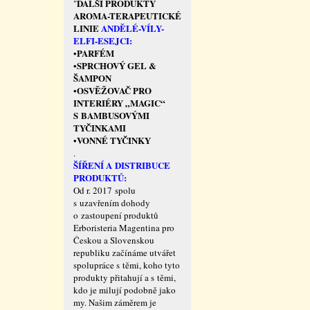
DALŠÍ PRODUKTY
"
AROMA-TERAPEUTICKÉ
LINIE
ANDĚLÉ-VÍLY-
ELFI-ESEJCI:
PARFÉM
•
SPRCHOVÝ GEL &
•
ŠAMPON
OSVĚŽOVAČ PRO
•
INTERIÉRY „MAGIC“
S BAMBUSOVÝMI
TYČINKAMI
VONNÉ TYČINKY
•
.
ŠÍŘENÍ A DISTRIBUCE
PRODUKTŮ:
Od r. 2017 spolu
s uzavřením dohody
o zastoupení produktů
Erboristeria Magentina pro
Českou a Slovenskou
republiku začínáme utvářet
spolupráce s těmi, koho tyto
produkty přitahují a s těmi,
kdo je milují podobně jako
my. Našim záměrem je