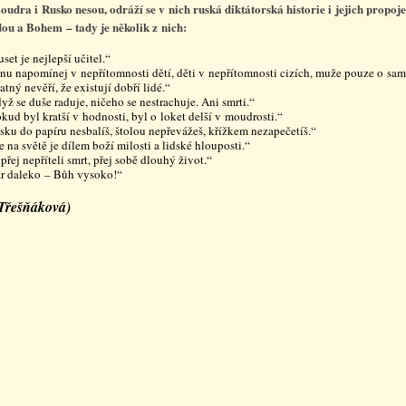
oudra i Rusko nesou, odráží se v nich ruská diktátorská historie i jejich propoje
dou a Bohem – tady je několik z nich:
set je nejlepší učitel.“
nu napomínej v nepřítomnosti dětí, děti v nepřítomnosti cizích, muže pouze o sam
atný nevěří, že existují dobří lidé.“
yž se duše raduje, ničeho se nestrachuje. Ani smrti.“
kud byl kratší v hodnosti, byl o loket delší v moudrosti.“
sku do papíru nesbalíš, štolou nepřevážeš, křížkem nezapečetíš.“
e na světě je dílem boží milosti a lidské hlouposti.“
přej nepříteli smrt, přej sobě dlouhý život.“
r daleko – Bůh vysoko!“
 Třešňáková)