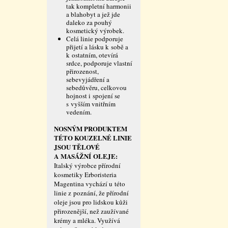
tak kompletní harmonii
a blahobyt a jež jde
daleko za pouhý
kosmetický výrobek.
Celá linie podporuje
přijetí a lásku k sobě a
k ostatním, otevírá
srdce, podporuje vlastní
přirozenost,
sebevyjádření a
sebedůvěru, celkovou
hojnost i spojení se
s vyšším vnitřním
vedením.
NOSNÝM PRODUKTEM
TÉTO KOUZELNÉ LINIE
JSOU TĚLOVÉ
A MASÁŽNÍ OLEJE:
Italský výrobce přírodní
kosmetiky Erboristeria
Magentina vychází u této
linie z poznání, že přírodní
oleje jsou pro lidskou kůži
přirozenější, než zaužívané
krémy a mléka. Využívá