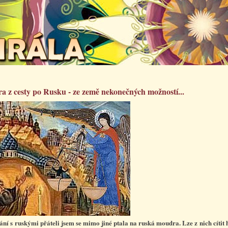
 z cesty po Rusku - ze země nekonečných možností...
kání s ruskými přáteli jsem se mimo jiné ptala na ruská moudra. Lze z nich cítit