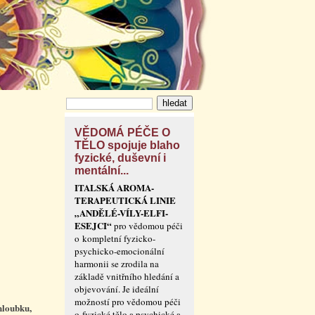
VĚDOMÁ PÉČE O
TĚLO spojuje blaho
fyzické, duševní i
mentální...
ITALSKÁ AROMA-
TERAPEUTICKÁ LINIE
„ANDĚLÉ-VÍLY-ELFI-
ESEJCI“
pro vědomou péči
o kompletní fyzicko-
psychicko-emocionální
harmonii se zrodila na
základě vnitřního hledání a
objevování. Je ideální
možností pro vědomou péči
 hloubku,
o fyzické tělo a psychické a