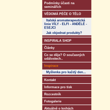
Podmínky účasti na
seminářích
VĚDOMÁ PÉČE O TĚLO
Italská aromaterapeutická
linie VÍLY - ELFI - ANDĚLÉ -
ESEJCI
Jak objednat produkty?
INSPIRALA SHOP
Články
Co se děje? O současných
událostech..
Inspirace
Myšlenka pro každý den...
Kontakt
Informace pro tisk
Rozcestník
Fotogalerie
Aktuálně o knihách