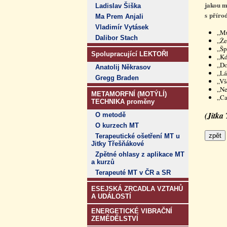
jakou m
Ladislav Šiška
s příro
Ma Prem Anjali
Vladimír Vytásek
„Mu
Dalibor Stach
„Že
„Šp
Spolupracující LEKTOŘI
„Kd
„Do
Anatolij Někrasov
„Lá
Gregg Braden
„Vš
„Ne
METAMORFNÍ (MOTÝLÍ)
„Ca
TECHNIKA proměny
(Jitka
O metodě
O kurzech MT
Terapeutické ošetření MT u
Jitky Třešňákové
Zpětné ohlasy z aplikace MT
a kurzů
Terapeuté MT v ČR a SR
ESEJSKÁ ZRCADLA VZTAHŮ
A UDÁLOSTÍ
ENERGETICKÉ VIBRAČNÍ
ZEMĚDĚLSTVÍ