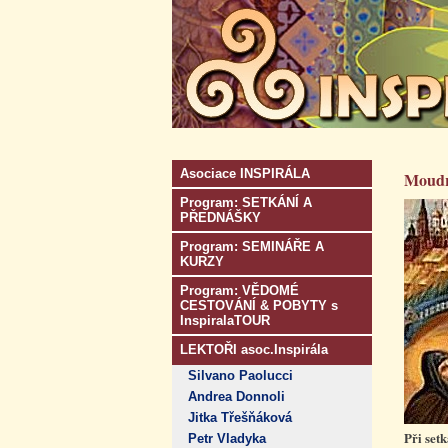
Asociace INSPIRÁLA
Moudra
Program: SETKÁNÍ A
PŘEDNÁŠKY
Program: SEMINÁŘE A
KURZY
Program: VĚDOMÉ
CESTOVÁNÍ & POBYTY s
InspiralaTOUR
LEKTOŘI asoc.Inspirála
Silvano Paolucci
Andrea Donnoli
Jitka Třešňáková
Při set
Petr Vladyka