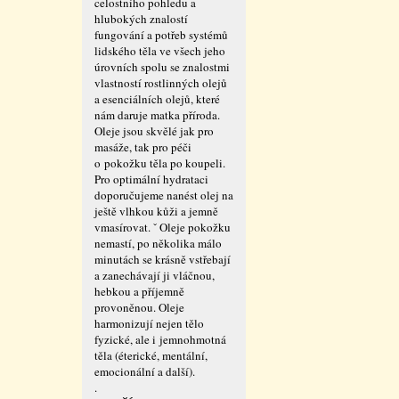
celostního pohledu a
hlubokých znalostí
fungování a potřeb systémů
lidského těla ve všech jeho
úrovních spolu se znalostmi
vlastností rostlinných olejů
a esenciálních olejů, které
nám daruje matka příroda.
Oleje jsou skvělé jak pro
masáže, tak pro péči
o pokožku těla po koupeli.
Pro optimální hydrataci
doporučujeme nanést olej na
ještě vlhkou kůži a jemně
vmasírovat. ˇ Oleje pokožku
nemastí, po několika málo
minutách se krásně vstřebají
a zanechávají ji vláčnou,
hebkou a příjemně
provoněnou. Oleje
harmonizují nejen tělo
fyzické, ale i jemnohmotná
těla (éterické, mentální,
emocionální a další).
.