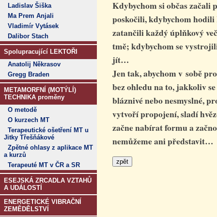
Kdybychom si občas začali p
Ladislav Šiška
Ma Prem Anjali
poskočili, kdybychom hodili
Vladimír Vytásek
zatančili každý úplňkový več
Dalibor Stach
tmě; kdybychom se vystrojil
Spolupracující LEKTOŘI
jít…
Anatolij Někrasov
Jen tak, abychom v sobě pro
Gregg Braden
bez ohledu na to, jakkoliv s
METAMORFNÍ (MOTÝLÍ)
TECHNIKA proměny
bláznivé nebo nesmyslné, pro
O metodě
vytvoří propojení, sladí hvěz
O kurzech MT
začne nabírat formu a začnou
Terapeutické ošetření MT u
Jitky Třešňákové
nemůžeme ani představit…
Zpětné ohlasy z aplikace MT
a kurzů
Terapeuté MT v ČR a SR
ESEJSKÁ ZRCADLA VZTAHŮ
A UDÁLOSTÍ
ENERGETICKÉ VIBRAČNÍ
ZEMĚDĚLSTVÍ