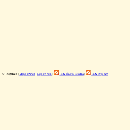
©
Inspirála
|
Mapa stránek
|
Napište nám
|
RSS
Úvodní stránka
|
RSS
Inspirace