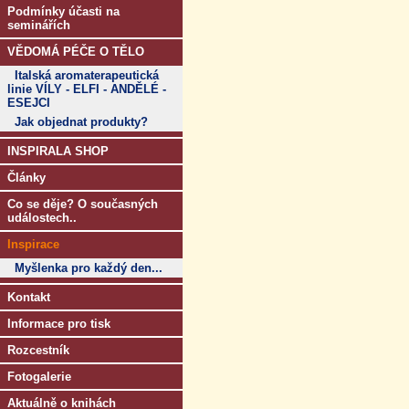
Podmínky účasti na
seminářích
VĚDOMÁ PÉČE O TĚLO
Italská aromaterapeutická
linie VÍLY - ELFI - ANDĚLÉ -
ESEJCI
Jak objednat produkty?
INSPIRALA SHOP
Články
Co se děje? O současných
událostech..
Inspirace
Myšlenka pro každý den...
Kontakt
Informace pro tisk
Rozcestník
Fotogalerie
Aktuálně o knihách