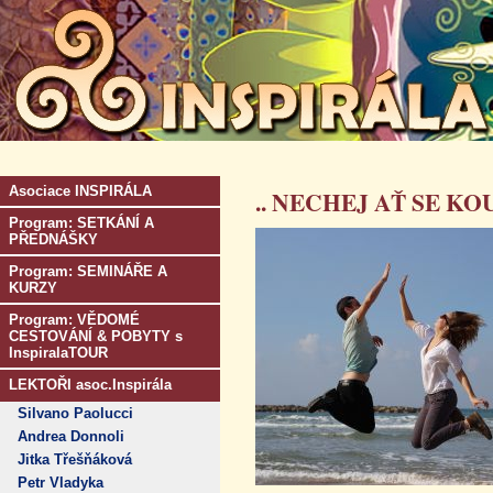
Asociace INSPIRÁLA
.. NECHEJ AŤ SE KOU
Program: SETKÁNÍ A
PŘEDNÁŠKY
Program: SEMINÁŘE A
KURZY
Program: VĚDOMÉ
CESTOVÁNÍ & POBYTY s
InspiralaTOUR
LEKTOŘI asoc.Inspirála
Silvano Paolucci
Andrea Donnoli
Jitka Třešňáková
Petr Vladyka