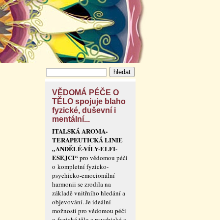
VĚDOMÁ PÉČE O
TĚLO spojuje blaho
fyzické, duševní i
mentální...
ITALSKÁ AROMA-
TERAPEUTICKÁ LINIE
„ANDĚLÉ-VÍLY-ELFI-
ESEJCI“
pro vědomou péči
o kompletní fyzicko-
psychicko-emocionální
harmonii se zrodila na
základě vnitřního hledání a
objevování. Je ideální
možností pro vědomou péči
o fyzické tělo a psychické a