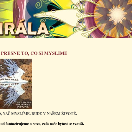
 PŘESNĚ TO, CO SI MYSLÍME
O, NAČ MYSLÍME, BUDE V NAŠEM ŽIVOTĚ.
ud fantazírujeme o sexu, celá naše bytost se vzruší.