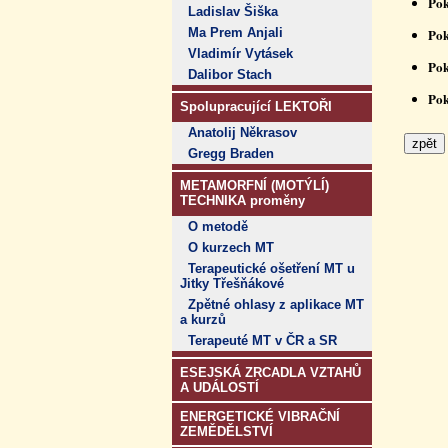
Pok
Ladislav Šiška
Ma Prem Anjali
Pok
Vladimír Vytásek
Pok
Dalibor Stach
Pok
Spolupracující LEKTOŘI
Anatolij Někrasov
Gregg Braden
METAMORFNÍ (MOTÝLÍ)
TECHNIKA proměny
O metodě
O kurzech MT
Terapeutické ošetření MT u
Jitky Třešňákové
Zpětné ohlasy z aplikace MT
a kurzů
Terapeuté MT v ČR a SR
ESEJSKÁ ZRCADLA VZTAHŮ
A UDÁLOSTÍ
ENERGETICKÉ VIBRAČNÍ
ZEMĚDĚLSTVÍ