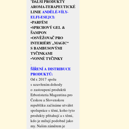
DALŠÍ PRODUKTY
"
AROMA-TERAPEUTICKÉ
LINIE
ANDĚLÉ-VÍLY-
ELFI-ESEJCI:
PARFÉM
•
SPRCHOVÝ GEL &
•
ŠAMPON
OSVĚŽOVAČ PRO
•
INTERIÉRY „MAGIC“
S BAMBUSOVÝMI
TYČINKAMI
VONNÉ TYČINKY
•
.
ŠÍŘENÍ A DISTRIBUCE
PRODUKTŮ:
Od r. 2017 spolu
s uzavřením dohody
o zastoupení produktů
Erboristeria Magentina pro
Českou a Slovenskou
republiku začínáme utvářet
spolupráce s těmi, koho tyto
produkty přitahují a s těmi,
kdo je milují podobně jako
my. Našim záměrem je