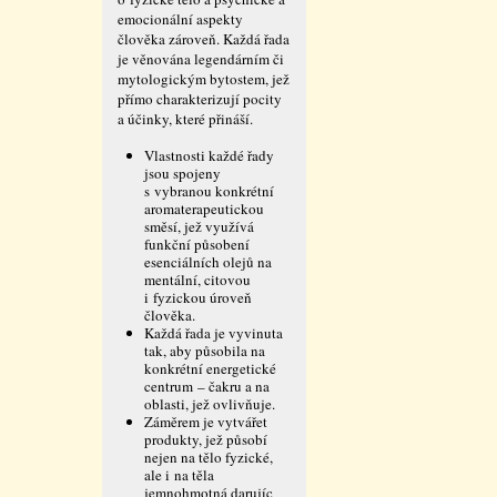
emocionální aspekty
člověka zároveň. Každá řada
je věnována legendárním či
mytologickým bytostem, jež
přímo charakterizují pocity
a účinky, které přináší.
Vlastnosti každé řady
jsou spojeny
s vybranou konkrétní
aromaterapeutickou
směsí, jež využívá
funkční působení
esenciálních olejů na
mentální, citovou
i fyzickou úroveň
člověka.
Každá řada je vyvinuta
tak, aby působila na
konkrétní energetické
centrum – čakru a na
oblasti, jež ovlivňuje.
Záměrem je vytvářet
produkty, jež působí
nejen na tělo fyzické,
ale i na těla
jemnohmotná darujíc