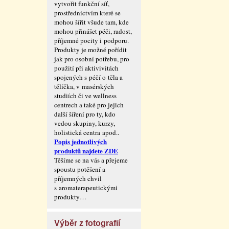
vytvořit funkční síť,
prostřednictvím které se
mohou šířit všude tam, kde
mohou přinášet péči, radost,
příjemné pocity i podporu.
Produkty je možné pořídit
jak pro osobní potřebu, pro
použití při aktivivitách
spojených s péčí o těla a
tělíčka, v masérských
studiích či ve wellness
centrech a také pro jejich
další šíření pro ty, kdo
vedou skupiny, kurzy,
holistická centra apod..
Popis jednotlivých
produktů najdete ZDE
Těšíme se na vás a přejeme
spoustu potěšení a
příjemných chvil
s aromaterape­utickými
produkty…
Výběr z fotografií