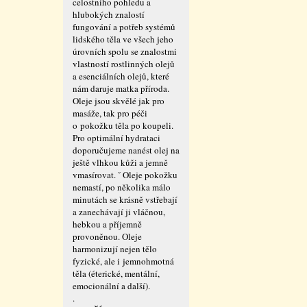
celostního pohledu a
hlubokých znalostí
fungování a potřeb systémů
lidského těla ve všech jeho
úrovních spolu se znalostmi
vlastností rostlinných olejů
a esenciálních olejů, které
nám daruje matka příroda.
Oleje jsou skvělé jak pro
masáže, tak pro péči
o pokožku těla po koupeli.
Pro optimální hydrataci
doporučujeme nanést olej na
ještě vlhkou kůži a jemně
vmasírovat. ˇ Oleje pokožku
nemastí, po několika málo
minutách se krásně vstřebají
a zanechávají ji vláčnou,
hebkou a příjemně
provoněnou. Oleje
harmonizují nejen tělo
fyzické, ale i jemnohmotná
těla (éterické, mentální,
emocionální a další).
.