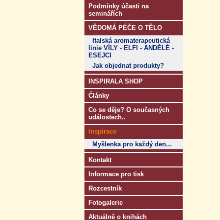
Podmínky účasti na
seminářích
VĚDOMÁ PÉČE O TĚLO
Italská aromaterapeutická
linie VÍLY - ELFI - ANDĚLÉ -
ESEJCI
Jak objednat produkty?
INSPIRALA SHOP
Články
Co se děje? O současných
událostech..
Inspirace
Myšlenka pro každý den...
Kontakt
Informace pro tisk
Rozcestník
Fotogalerie
Aktuálně o knihách