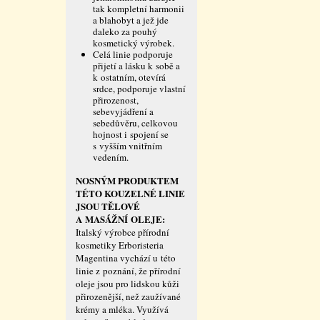
tak kompletní harmonii
a blahobyt a jež jde
daleko za pouhý
kosmetický výrobek.
Celá linie podporuje
přijetí a lásku k sobě a
k ostatním, otevírá
srdce, podporuje vlastní
přirozenost,
sebevyjádření a
sebedůvěru, celkovou
hojnost i spojení se
s vyšším vnitřním
vedením.
NOSNÝM PRODUKTEM
TÉTO KOUZELNÉ LINIE
JSOU TĚLOVÉ
A MASÁŽNÍ OLEJE:
Italský výrobce přírodní
kosmetiky Erboristeria
Magentina vychází u této
linie z poznání, že přírodní
oleje jsou pro lidskou kůži
přirozenější, než zaužívané
krémy a mléka. Využívá