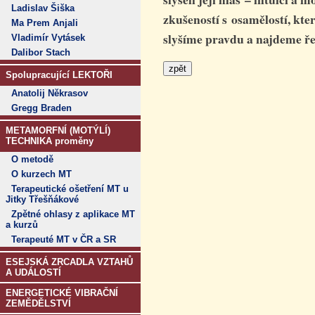
Ladislav Šiška
zkušeností s osamělostí, které
Ma Prem Anjali
slyšíme pravdu a najdeme ř
Vladimír Vytásek
Dalibor Stach
Spolupracující LEKTOŘI
Anatolij Někrasov
Gregg Braden
METAMORFNÍ (MOTÝLÍ)
TECHNIKA proměny
O metodě
O kurzech MT
Terapeutické ošetření MT u
Jitky Třešňákové
Zpětné ohlasy z aplikace MT
a kurzů
Terapeuté MT v ČR a SR
ESEJSKÁ ZRCADLA VZTAHŮ
A UDÁLOSTÍ
ENERGETICKÉ VIBRAČNÍ
ZEMĚDĚLSTVÍ