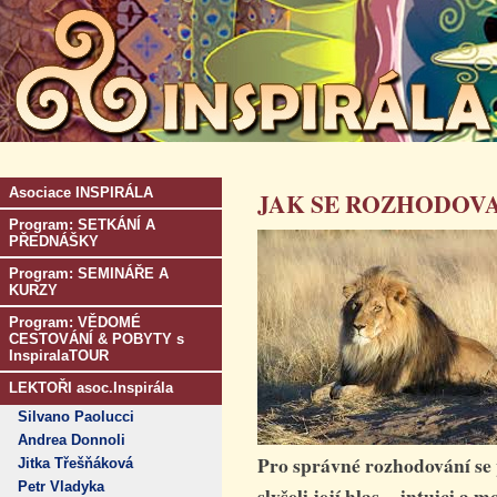
Asociace INSPIRÁLA
JAK SE ROZHODOV
Program: SETKÁNÍ A
PŘEDNÁŠKY
Program: SEMINÁŘE A
KURZY
Program: VĚDOMÉ
CESTOVÁNÍ & POBYTY s
InspiralaTOUR
LEKTOŘI asoc.Inspirála
Silvano Paolucci
Andrea Donnoli
Pro správné rozhodování se 
Jitka Třešňáková
Petr Vladyka
slyšeli její hlas – intuici a 