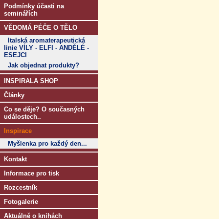
Podmínky účasti na
seminářích
VĚDOMÁ PÉČE O TĚLO
Italská aromaterapeutická
linie VÍLY - ELFI - ANDĚLÉ -
ESEJCI
Jak objednat produkty?
INSPIRALA SHOP
Články
Co se děje? O současných
událostech..
Inspirace
Myšlenka pro každý den...
Kontakt
Informace pro tisk
Rozcestník
Fotogalerie
Aktuálně o knihách