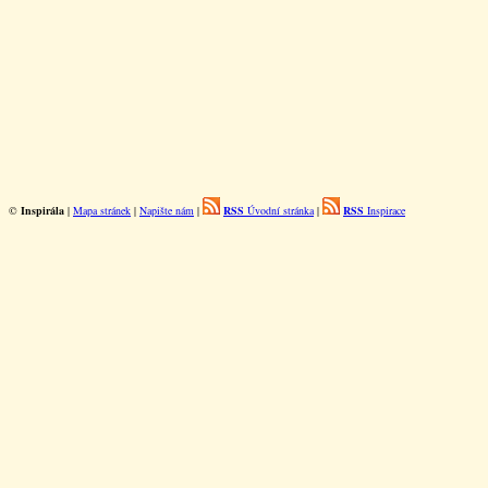
©
Inspirála
|
Mapa stránek
|
Napište nám
|
RSS
Úvodní stránka
|
RSS
Inspirace