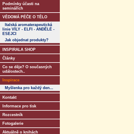
Podmínky účasti na
seminářích
VĚDOMÁ PÉČE O TĚLO
Italská aromaterapeutická
linie VÍLY - ELFI - ANDĚLÉ -
ESEJCI
Jak objednat produkty?
INSPIRALA SHOP
Články
Co se děje? O současných
událostech..
Inspirace
Myšlenka pro každý den...
Kontakt
Informace pro tisk
Rozcestník
Fotogalerie
Aktuálně o knihách