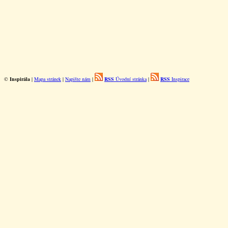
©
Inspirála
|
Mapa stránek
|
Napište nám
|
RSS
Úvodní stránka
|
RSS
Inspirace