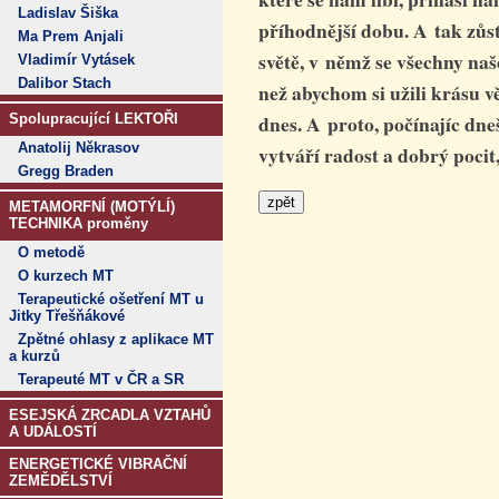
Ladislav Šiška
příhodnější dobu. A tak zů
Ma Prem Anjali
světě, v němž se všechny naš
Vladimír Vytásek
Dalibor Stach
než abychom si užili krásu 
dnes. A proto, počínajíc dn
Spolupracující LEKTOŘI
Anatolij Někrasov
vytváří radost a dobrý pocit
Gregg Braden
METAMORFNÍ (MOTÝLÍ)
TECHNIKA proměny
O metodě
O kurzech MT
Terapeutické ošetření MT u
Jitky Třešňákové
Zpětné ohlasy z aplikace MT
a kurzů
Terapeuté MT v ČR a SR
ESEJSKÁ ZRCADLA VZTAHŮ
A UDÁLOSTÍ
ENERGETICKÉ VIBRAČNÍ
ZEMĚDĚLSTVÍ