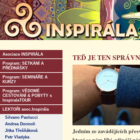
Asociace INSPIRÁLA
TEĎ JE TEN SPRÁVNÝ
Program: SETKÁNÍ A
PŘEDNÁŠKY
Program: SEMINÁŘE A
KURZY
Program: VĚDOMÉ
CESTOVÁNÍ & POBYTY s
InspiralaTOUR
LEKTOŘI asoc.Inspirála
Silvano Paolucci
Andrea Donnoli
Jedním ze zavádějících přesv
Jitka Třešňáková
Petr Vladyka
které se nám líbí, přináší n