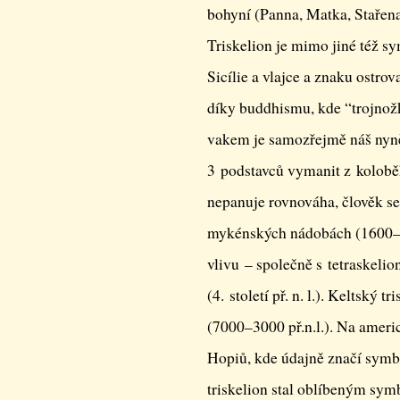
bohyní (Panna, Matka, Stařena
Triskelion je mimo jiné též sy
Sicílie a vlajce a znaku ostro
díky buddhismu, kde “trojnož
vakem je samozřejmě náš nyněj
3 podstavců vymanit z kolobě
nepanuje rovnováha, člověk se
mykénských nádobách (1600–11
vlivu – společně s tetraskeli
(4. století př. n. l.). Keltský 
(7000–3000 př.n.l.). Na amer
Hopiů, kde údajně značí symbol
triskelion stal oblíbeným sy