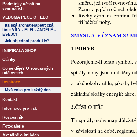
směru, jež tvoří rovnováhu,
Podmínky účasti na
Zemi v jejích ročních obdo
seminářích
Řecký význam termínu Tris
VĚDOMÁ PÉČE O TĚLO
tři běžící nohy.
Italská aromaterapeutická
linie VÍLY - ELFI - ANDĚLÉ -
SMYSL A VÝZNAM SYM
ESEJCI
Jak objednat produkty?
1.POHYB
INSPIRALA SHOP
Články
Pozorujeme-li tento symbol, 
Co se děje? O současných
spirály-nohy, jsou umístěny 
událostech..
Inspirace
z jakéhokoliv úhlu, jako by b
Myšlenka pro každý den...
základní složky energií: akce,
Kontakt
2.ČÍSLO TŘI
Informace pro tisk
Rozcestník
Tři spirály-nohy mají důležit
Fotogalerie
v závislosti na době, regionu,
Aktuálně o knihách