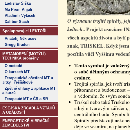
Ladislav Šiška
Ma Prem Anjali
Vladimír Vytásek
O významu trojité spirály, její
Dalibor Stach
Projekt asociace I
keltech..
Spolupracující LEKTOŘI
všech aspektů života a bytí př
Anatolij Někrasov
znak, TRISKEL. Když jsem s
Gregg Braden
pocítila vůči Vyššímu veden
METAMORFNÍ (MOTÝLÍ)
TECHNIKA proměny
Tento symbol je založený 
O metodě
o sobě účinným ochrann
O kurzech MT
evoluce.
Terapeutické ošetření MT u
Jitky Třešňákové
Trojitá spirála, jež tvoří t
Zpětné ohlasy z aplikace MT
přítomnost a budoucnost –
a kurzů
s vědomím, že svým souča
Terapeuté MT v ČR a SR
Triskel nebo také Triskelio
silným tvarovým zářičem, j
ESEJSKÁ ZRCADLA VZTAHŮ
A UDÁLOSTÍ
centrálního bodu. Symboliz
Spirály představují nekone
ENERGETICKÉ VIBRAČNÍ
ZEMĚDĚLSTVÍ
děje ve vesmíru, na planetě