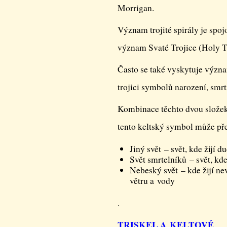
Morrigan.
Význam trojité spirály je spoj
význam Svaté Trojice (Holy Tr
Často se také vyskytuje význam
trojici symbolů narození, smrti
Kombinace těchto dvou složek 
tento keltský symbol může před
Jiný svět – svět, kde žijí 
Svět smrtelníků – svět, kde
Nebeský svět – kde žijí nev
větru a vody
.
TRISKEL A KELTOVÉ