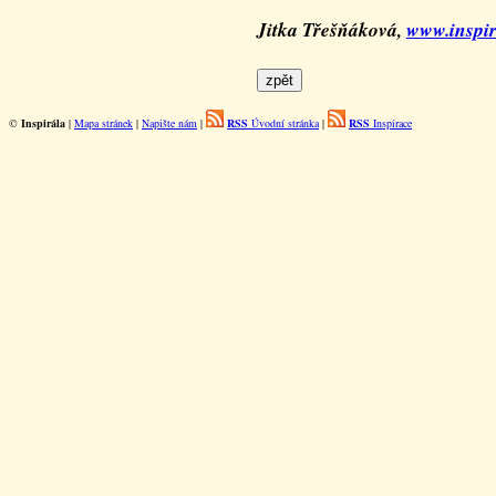
Jitka Třešňáková,
www.inspir
©
Inspirála
|
Mapa stránek
|
Napište nám
|
RSS
Úvodní stránka
|
RSS
Inspirace