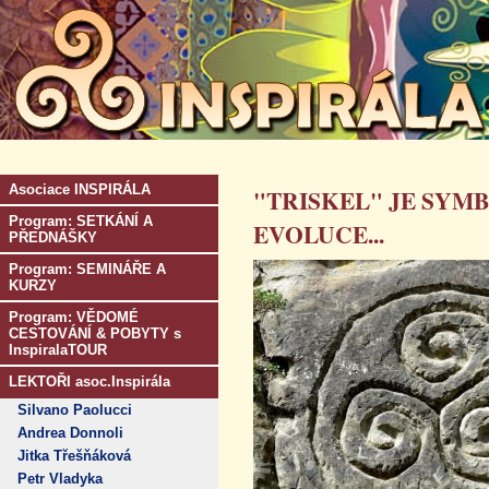
Asociace INSPIRÁLA
"TRISKEL" JE SY
Program: SETKÁNÍ A
EVOLUCE...
PŘEDNÁŠKY
Program: SEMINÁŘE A
KURZY
Program: VĚDOMÉ
CESTOVÁNÍ & POBYTY s
InspiralaTOUR
LEKTOŘI asoc.Inspirála
Silvano Paolucci
Andrea Donnoli
Jitka Třešňáková
Petr Vladyka