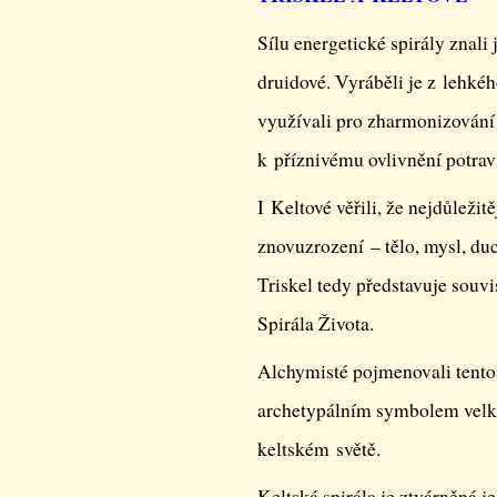
Sílu energetické spirály znali j
druidové. Vyráběli je z lehkéh
využívali pro zharmonizování 
k příznivému ovlivnění potrav
I Keltové věřili, že nejdůležitě
znovuzrození – tělo, mysl, du
Triskel tedy představuje souvi
Spirála Života.
Alchymisté pojmenovali tento
archetypálním symbolem velk
keltském světě.
Keltská spirála je ztvárněná