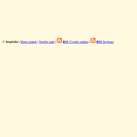
©
Inspirála
|
Mapa stránek
|
Napište nám
|
RSS
Úvodní stránka
|
RSS
Inspirace