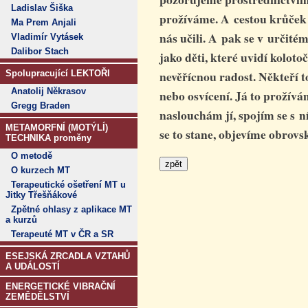
Ladislav Šiška
prožíváme.
A cestou krůček 
Ma Prem Anjali
nás učili. A pak se v určit
Vladimír Vytásek
Dalibor Stach
jako děti, které uvidí kolot
nevěřícnou radost.
Někteří t
Spolupracující LEKTOŘI
Anatolij Někrasov
nebo osvícení.
Já to prožívá
Gregg Braden
naslouchám jí, spojím se s ní
METAMORFNÍ (MOTÝLÍ)
se to stane, objevíme obrovsk
TECHNIKA proměny
O metodě
O kurzech MT
Terapeutické ošetření MT u
Jitky Třešňákové
Zpětné ohlasy z aplikace MT
a kurzů
Terapeuté MT v ČR a SR
ESEJSKÁ ZRCADLA VZTAHŮ
A UDÁLOSTÍ
ENERGETICKÉ VIBRAČNÍ
ZEMĚDĚLSTVÍ