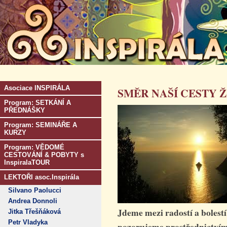
Asociace INSPIRÁLA
SMĚR NAŠÍ CESTY Ž
Program: SETKÁNÍ A
PŘEDNÁŠKY
Program: SEMINÁŘE A
KURZY
Program: VĚDOMÉ
CESTOVÁNÍ & POBYTY s
InspiralaTOUR
LEKTOŘI asoc.Inspirála
Silvano Paolucci
Andrea Donnoli
Jdeme mezi radostí a bolestí
Jitka Třešňáková
Petr Vladyka
pozorujeme prostřednictvím