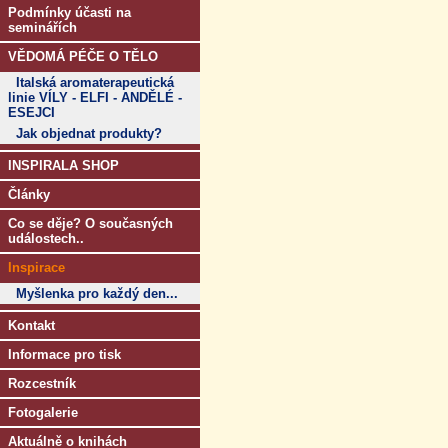
Podmínky účasti na
seminářích
VĚDOMÁ PÉČE O TĚLO
Italská aromaterapeutická
linie VÍLY - ELFI - ANDĚLÉ -
ESEJCI
Jak objednat produkty?
INSPIRALA SHOP
Články
Co se děje? O současných
událostech..
Inspirace
Myšlenka pro každý den...
Kontakt
Informace pro tisk
Rozcestník
Fotogalerie
Aktuálně o knihách