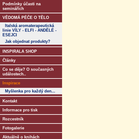
Podmínky účasti na
seminářích
VĚDOMÁ PÉČE O TĚLO
Italská aromaterapeutická
linie VÍLY - ELFI - ANDĚLÉ -
ESEJCI
Jak objednat produkty?
INSPIRALA SHOP
Články
Co se děje? O současných
událostech..
Inspirace
Myšlenka pro každý den...
Kontakt
Informace pro tisk
Rozcestník
Fotogalerie
Aktuálně o knihách