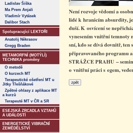
Ladislav Šiška
Ma Prem Anjali
Není rozvoje vědomí a osobní
Vladimír Vytásek
lidé k hranicím absurdity, je
Dalibor Stach
duší. K osvícení se nepřicház
Spolupracující LEKTOŘI
vynesením vnitřní temnoty n
Anatolij Někrasov
sní, kdo se dívá dovnitř, ten
Gregg Braden
připravovaného programu akt
METAMORFNÍ (MOTÝLÍ)
TECHNIKA proměny
STRÁŽCE PRAHU – seminář o
O metodě
o vnitřní práci s egem, ved
O kurzech MT
Terapeutické ošetření MT u
Jitky Třešňákové
Zpětné ohlasy z aplikace MT
a kurzů
Terapeuté MT v ČR a SR
ESEJSKÁ ZRCADLA VZTAHŮ
A UDÁLOSTÍ
ENERGETICKÉ VIBRAČNÍ
ZEMĚDĚLSTVÍ