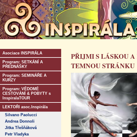
Asociace INSPIRÁLA
PŘIJMI S LÁSKOU 
Program: SETKÁNÍ A
TEMNOU STRÁNKU
PŘEDNÁŠKY
Program: SEMINÁŘE A
KURZY
Program: VĚDOMÉ
CESTOVÁNÍ & POBYTY s
InspiralaTOUR
LEKTOŘI asoc.Inspirála
Silvano Paolucci
Andrea Donnoli
Jitka Třešňáková
Petr Vladyka