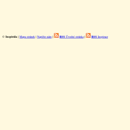
©
Inspirála
|
Mapa stránek
|
Napište nám
|
RSS
Úvodní stránka
|
RSS
Inspirace