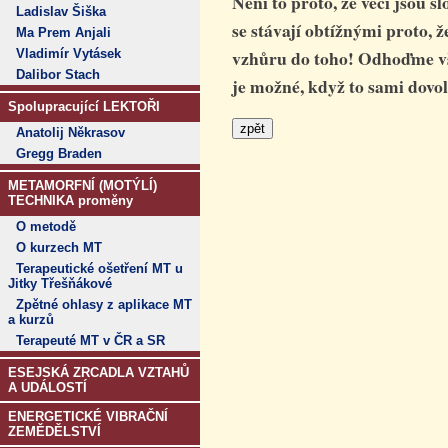
Není to proto, že věci jsou 
Ladislav Šiška
se stávají obtížnými proto,
Ma Prem Anjali
vzhůru do toho! Odhoďme v
Vladimír Vytásek
Dalibor Stach
je možné, když to sami dovol
Spolupracující LEKTOŘI
Anatolij Někrasov
Gregg Braden
METAMORFNÍ (MOTÝLÍ)
TECHNIKA proměny
O metodě
O kurzech MT
Terapeutické ošetření MT u
Jitky Třešňákové
Zpětné ohlasy z aplikace MT
a kurzů
Terapeuté MT v ČR a SR
ESEJSKÁ ZRCADLA VZTAHŮ
A UDÁLOSTÍ
ENERGETICKÉ VIBRAČNÍ
ZEMĚDĚLSTVÍ