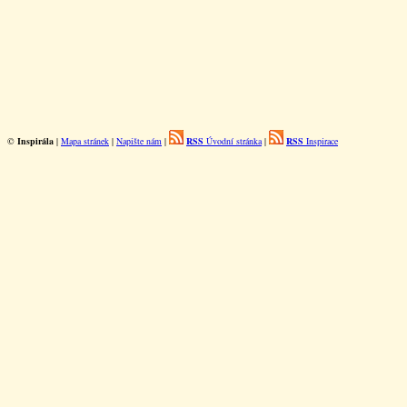
©
Inspirála
|
Mapa stránek
|
Napište nám
|
RSS
Úvodní stránka
|
RSS
Inspirace