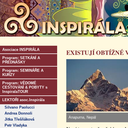
Asociace INSPIRÁLA
EXISTUJÍ OBTÍŽNÉ 
Program: SETKÁNÍ A
PŘEDNÁŠKY
Program: SEMINÁŘE A
KURZY
Program: VĚDOMÉ
CESTOVÁNÍ & POBYTY s
InspiralaTOUR
LEKTOŘI asoc.Inspirála
Silvano Paolucci
Andrea Donnoli
Anapurna, Nepál
Jitka Třešňáková
Petr Vladyka