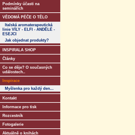
Podmínky účasti na
seminářích
VĚDOMÁ PÉČE O TĚLO
Italská aromaterapeutická
linie VÍLY - ELFI - ANDĚLÉ -
ESEJCI
Jak objednat produkty?
INSPIRALA SHOP
Články
Co se děje? O současných
událostech..
Inspirace
Myšlenka pro každý den...
Kontakt
Informace pro tisk
Rozcestník
Fotogalerie
Aktuálně o knihách