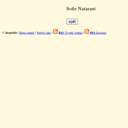
Sofie Natarani
©
Inspirála
|
Mapa stránek
|
Napište nám
|
RSS
Úvodní stránka
|
RSS
Inspirace