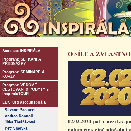
Asociace INSPIRÁLA
O SÍLE A ZVLÁŠTNO
Program: SETKÁNÍ A
PŘEDNÁŠKY
Program: SEMINÁŘE A
KURZY
Program: VĚDOMÉ
CESTOVÁNÍ & POBYTY s
InspiralaTOUR
LEKTOŘI asoc.Inspirála
Silvano Paolucci
Andrea Donnoli
02.02.2020 patří mezi tzv. p
Jitka Třešňáková
datum čte stejně odpředu i 
Petr Vladyka