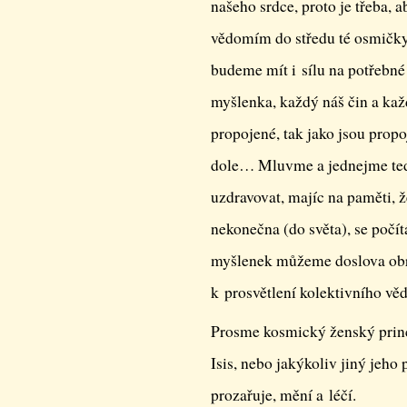
našeho srdce, proto je třeba,
vědomím do středu té osmičky 
budeme mít i sílu na potřebné
myšlenka, každý náš čin a kaž
propojené, tak jako jsou prop
dole… Mluvme a jednejme tedy
uzdravovat, majíc na paměti, 
nekonečna (do světa), se počí
myšlenek můžeme doslova obr
k prosvětlení kolektivního vě
Prosme kosmický ženský prin
Isis, nebo jakýkoliv jiný jeho 
prozařuje, mění a léčí.