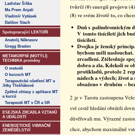
Ladislav Šiška
tvůrčí (0) energii projevu (4
Ma Prem Anjali
(8) ve svém životě to, co chc
Vladimír Vytásek
Dalibor Stach
Dnů s palindromickým da
V tomto tisíciletí jich bu
Spolupracující LEKTOŘI
tisíciletí.
Anatolij Někrasov
Dvojka je ženský princip
Gregg Braden
bychom měli naslouchat. 
METAMORFNÍ (MOTÝLÍ)
zrcadlení. Ztělesňuje spo
TECHNIKA proměny
dobra a zla. Kdekoli se ob
O metodě
protikladů, protože 2 rep
O kurzech MT
nádech a výdech; život a 
Terapeutické ošetření MT u
obsaženo v druhém – bez
Jitky Třešňákové
Zpětné ohlasy z aplikace MT
a kurzů
2 je v Tarotu zastoupena Vel
Terapeuté MT v ČR a SR
své cestě hledání obrátili dovni
ESEJSKÁ ZRCADLA VZTAHŮ
A UDÁLOSTÍ
důvěřovali mu. Výrazné zastou
ENERGETICKÉ VIBRAČNÍ
chce, abychom maximálně vstou
ZEMĚDĚLSTVÍ