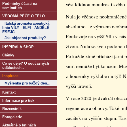
vést klidnou moudrostí svého 
Podmínky účasti na
seminářích
Nula je věčnost; neohraničené 
VĚDOMÁ PÉČE O TĚLO
Italská aromaterapeutická
absolutno. Je výrazem neohra
linie VÍLY - ELFI - ANDĚLÉ -
ESEJCI
Poukazuje na vyšší Sílu v nás
Jak objednat produkty?
života. Nula se svou podobou 
INSPIRALA SHOP
Články
Po každé zimě přichází jarní 
Co se děje? O současných
smrt nemůže být koncem. Musí
událostech..
z housenky vyklube motýl! N
Inspirace
Myšlenka pro každý den...
vyšší úroveň.
Kontakt
V roce 2020 je dvakrát obsaze
Informace pro tisk
regenerace a obnovy. Také mil
Rozcestník
Fotogalerie
začátek na vyšším stupni. Tar
Aktuálně o knihách