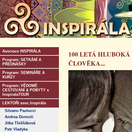
Asociace INSPIRÁLA
100 LETÁ HLUBOKÁ
Program: SETKÁNÍ A
ČLOVĚKA...
PŘEDNÁŠKY
Program: SEMINÁŘE A
KURZY
Program: VĚDOMÉ
CESTOVÁNÍ & POBYTY s
InspiralaTOUR
LEKTOŘI asoc.Inspirála
Silvano Paolucci
Andrea Donnoli
Jitka Třešňáková
Petr Vladyka