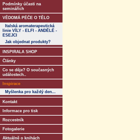
Podmínky účasti na
seminářích
VĚDOMÁ PÉČE O TĚLO
Italská aromaterapeutická
linie VÍLY - ELFI - ANDĚLÉ -
ESEJCI
Jak objednat produkty?
INSPIRALA SHOP
Články
Co se děje? O současných
událostech..
Inspirace
Myšlenka pro každý den...
Kontakt
Informace pro tisk
Rozcestník
Fotogalerie
Aktuálně o knihách