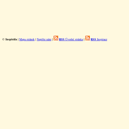
©
Inspirála
|
Mapa stránek
|
Napište nám
|
RSS
Úvodní stránka
|
RSS
Inspirace