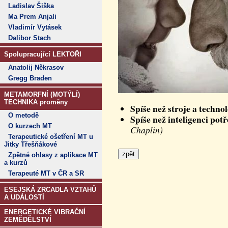
Ladislav Šiška
Ma Prem Anjali
Vladimír Vytásek
Dalibor Stach
Spolupracující LEKTOŘI
Anatolij Někrasov
Gregg Braden
METAMORFNÍ (MOTÝLÍ)
TECHNIKA proměny
Spíše než stroje a techno
O metodě
Spíše než inteligenci po
O kurzech MT
Chaplin)
Terapeutické ošetření MT u
Jitky Třešňákové
Zpětné ohlasy z aplikace MT
a kurzů
Terapeuté MT v ČR a SR
ESEJSKÁ ZRCADLA VZTAHŮ
A UDÁLOSTÍ
ENERGETICKÉ VIBRAČNÍ
ZEMĚDĚLSTVÍ