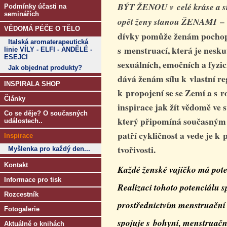
BÝT ŽENOU v celé kráse a s
Podmínky účasti na
seminářích
–
opět ženy stanou ŽENAMI
VĚDOMÁ PÉČE O TĚLO
dívky pomůže ženám pochopit
Italská aromaterapeutická
s menstruací, která je nesk
linie VÍLY - ELFI - ANDĚLÉ -
ESEJCI
sexuálních, emočních a fyzic
Jak objednat produkty?
dává ženám sílu k vlastní re
INSPIRALA SHOP
k propojení se se Zemí a s 
Články
inspirace jak žít vědomě ve s
Co se děje? O současných
který připomíná současným ž
událostech..
patří cykličnost a vede je k p
Inspirace
tvořivosti.
Myšlenka pro každý den...
Kontakt
Každé ženské vajíčko má pot
Informace pro tisk
Realizaci tohoto potenciálu s
Rozcestník
prostřednictvím menstruační 
Fotogalerie
spojuje s bohyní, menstruační
Aktuálně o knihách