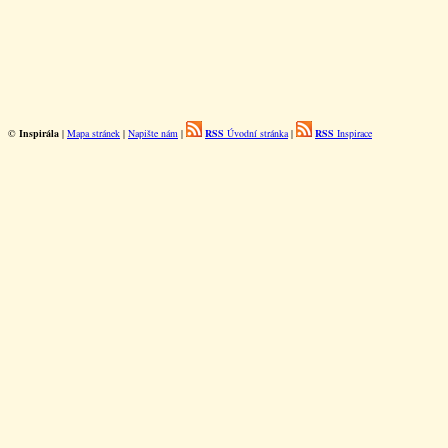
©
Inspirála
|
Mapa stránek
|
Napište nám
|
RSS
Úvodní stránka
|
RSS
Inspirace