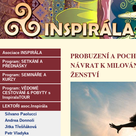
Asociace INSPIRÁLA
PROBUZENÍ A POCHO
Program: SETKÁNÍ A
NÁVRAT K MILOVÁN
PŘEDNÁŠKY
ŽENSTVÍ
Program: SEMINÁŘE A
KURZY
Program: VĚDOMÉ
CESTOVÁNÍ & POBYTY s
InspiralaTOUR
LEKTOŘI asoc.Inspirála
Silvano Paolucci
Andrea Donnoli
Jitka Třešňáková
Petr Vladyka