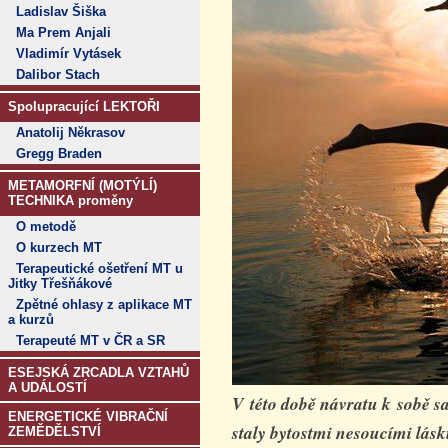
Ladislav Šiška
Ma Prem Anjali
Vladimír Vytásek
Dalibor Stach
Spolupracující LEKTOŘI
Anatolij Někrasov
Gregg Braden
METAMORFNÍ (MOTÝLÍ)
TECHNIKA proměny
O metodě
O kurzech MT
Terapeutické ošetření MT u
Jitky Třešňákové
Zpětné ohlasy z aplikace MT
a kurzů
Terapeuté MT v ČR a SR
ESEJSKÁ ZRCADLA VZTAHŮ
A UDÁLOSTÍ
V této době návratu k sobě s
ENERGETICKÉ VIBRAČNÍ
staly bytostmi nesoucími lásk
ZEMĚDĚLSTVÍ