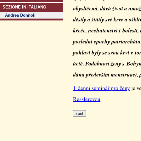
okysličená, dává život a umožň
SEZIONE IN ITALIANO
Andrea Donnoli
děsily a štítily své krve a oškl
křeče, nechutenství i bolesti,
poslední epochy patriarchátu
pohlaví byly se svou krví v 
úctě. Podobnost ženy s Bohyn
dána především menstruací, 
1-denní seminář pro ženy
je v
Resslerovou