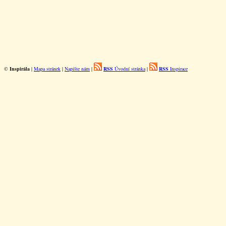
©
Inspirála
|
Mapa stránek
|
Napište nám
|
RSS
Úvodní stránka
|
RSS
Inspirace