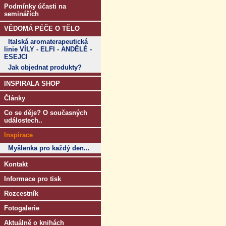
Podmínky účasti na
seminářích
VĚDOMÁ PÉČE O TĚLO
Italská aromaterapeutická
linie VÍLY - ELFI - ANDĚLÉ -
ESEJCI
Jak objednat produkty?
INSPIRALA SHOP
Články
Co se děje? O současných
událostech..
Inspirace
Myšlenka pro každý den...
Kontakt
Informace pro tisk
Rozcestník
Fotogalerie
Aktuálně o knihách