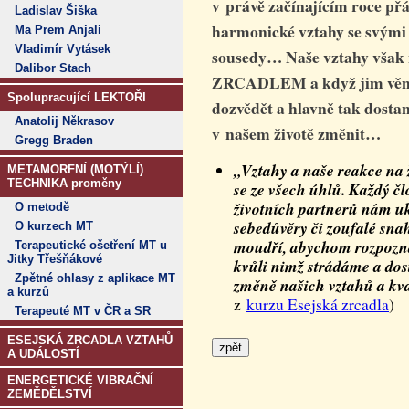
v právě začínajícím roce přá
Ladislav Šiška
harmonické vztahy se svými n
Ma Prem Anjali
Vladimír Vytásek
sousedy… Naše vztahy však 
Dalibor Stach
ZRCADLEM a když jim věnu
Spolupracující LEKTOŘI
dozvědět a hlavně tak dosta
Anatolij Někrasov
v našem životě změnit…
Gregg Braden
„Vztahy a naše reakce na ž
METAMORFNÍ (MOTÝLÍ)
TECHNIKA proměny
se ze všech úhlů. Každý čl
životních partnerů nám uk
O metodě
sebedůvěry či zoufalé sna
O kurzech MT
moudří, abychom rozpoznal
Terapeutické ošetření MT u
Jitky Třešňákové
kvůli nimž strádáme a dos
Zpětné ohlasy z aplikace MT
změně našich vztahů a kva
a kurzů
z
kurzu Esejská zrcadla
)
Terapeuté MT v ČR a SR
ESEJSKÁ ZRCADLA VZTAHŮ
A UDÁLOSTÍ
ENERGETICKÉ VIBRAČNÍ
ZEMĚDĚLSTVÍ