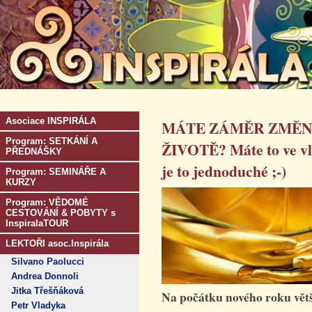
Asociace INSPIRÁLA
MÁTE ZÁMĚR ZMĚNI
Program: SETKÁNÍ A
ŽIVOTĚ? Máte to ve vlas
PŘEDNÁŠKY
je to jednoduché ;-)
Program: SEMINÁŘE A
KURZY
Program: VĚDOMÉ
CESTOVÁNÍ & POBYTY s
InspiralaTOUR
LEKTOŘI asoc.Inspirála
Silvano Paolucci
Andrea Donnoli
Jitka Třešňáková
Na počátku nového roku větš
Petr Vladyka